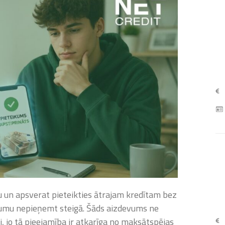
u un apsverat pieteikties ātrajam kredītam bez
ēmumu nepieņemt steigā. Šāds aizdevums ne
, jo tā pieejamība ir atkarīga no maksātspējas