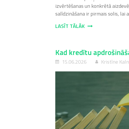
izvērtēšanas un konkrētā aizdevēj
salīdzināšana ir pirmais solis, lai
LASĪT TĀLĀK
Kad kredītu apdrošināša
15.06.2026
Kristīne Kal