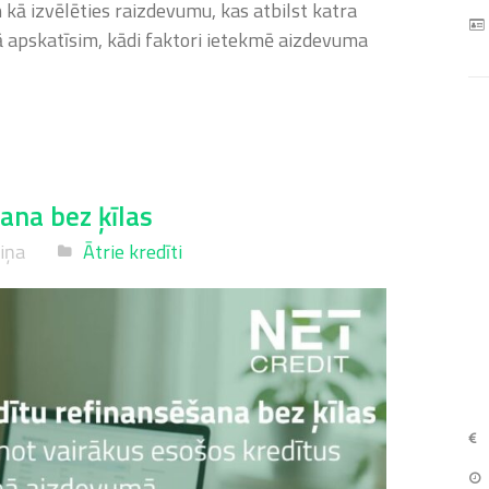
kā izvēlēties raizdevumu, kas atbilst katra
kstā apskatīsim, kādi faktori ietekmē aizdevuma
ana bez ķīlas
niņa
Ātrie kredīti