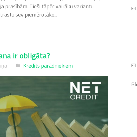
a prasībām. Tieši tāpēc vairāku variantu
 atrastu sev piemērotāko...
na ir obligāta?
niņa
Kredīts parādniekiem
Bl