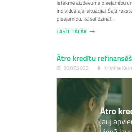
ietekmē aizdevuma pieejamību un 
individuālajai situācijai. Šajā ra
pieejamību, kā salīdzināt...
LASĪT TĀLĀK
Ātro kredītu refinansēš
20.07.2026
Kristīne Kal