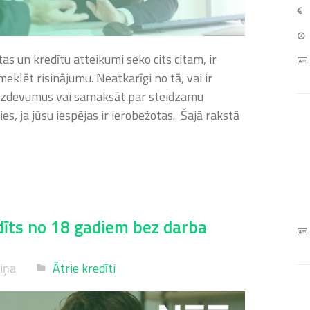
rtas un kredītu atteikumi seko cits citam, ir
eklēt risinājumu. Neatkarīgi no tā, vai ir
izdevumus vai samaksāt par steidzamu
ies, ja jūsu iespējas ir ierobežotas. Šajā rakstā
dīts no 18 gadiem bez darba
niņa
Ātrie kredīti