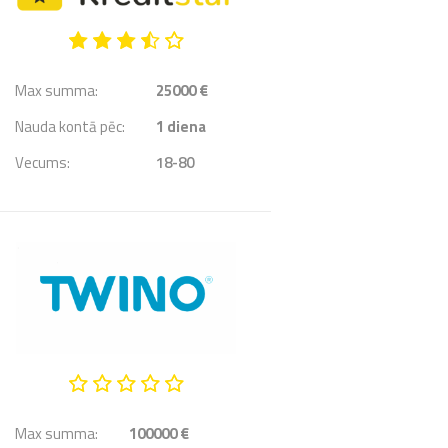
Max summa:
25000 €
Nauda kontā pēc:
1
diena
Vecums:
18-80
Max summa:
100000 €