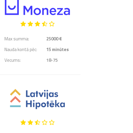
Max summa:
25000 €
Nauda kontā pēc:
15
minūtes
Vecums:
18-75