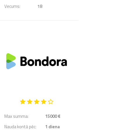
Vecums:
18
Max summa:
15000 €
Nauda kontā pēc:
1
diena