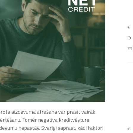
ērota aizdevuma atrašana var prasīt vairāk
vērtēšanu. Tomēr negatīva kredītvēsture
evumu nepastāv. Svarīgi saprast, kādi faktori