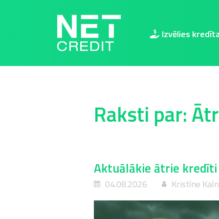
NetCredit.lv
Izvēlies kredīt
Raksti par: Ātr
Aktuālākie ātrie kredīti
04.08.2026
Kristīne Kal