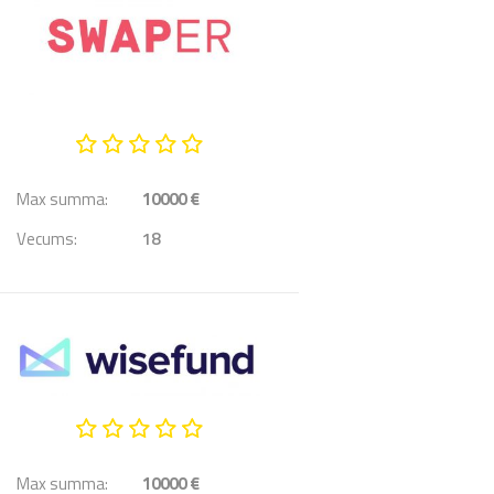
Max summa:
10000 €
Vecums:
18
Max summa:
10000 €