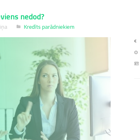
eviens nedod?
niņa
Kredīts parādniekiem