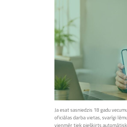
Ja esat sasniedzis 18 gadu vecum
oficiālas darba vietas, svarīgi l
vienmēr tiek piešķirts automātiski