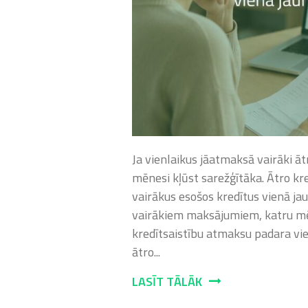
Ja vienlaikus jāatmaksā vairāki ā
mēnesi kļūst sarežģītāka. Ātro kr
vairākus esošos kredītus vienā jau
vairākiem maksājumiem, katru mēn
kredītsaistību atmaksu padara vie
ātro...
LASĪT TĀLĀK