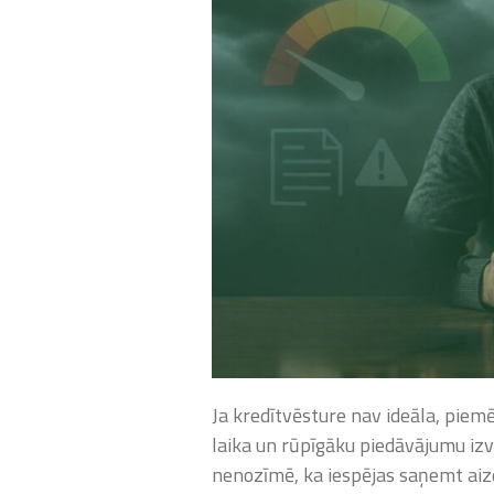
Ja kredītvēsture nav ideāla, piem
laika un rūpīgāku piedāvājumu iz
nenozīmē, ka iespējas saņemt aizd