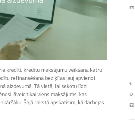
trie kredīti, kredītu maksājumu veikšana katru
edītu refinansēšana bez ķīlas ļauj apvienot
nā aizdevumā. Tā vietā, lai sekotu līdzi
esi jāveic tikai viens maksājums, kas
nkāršāku. Šajā rakstā apskatīsim, kā darbojas