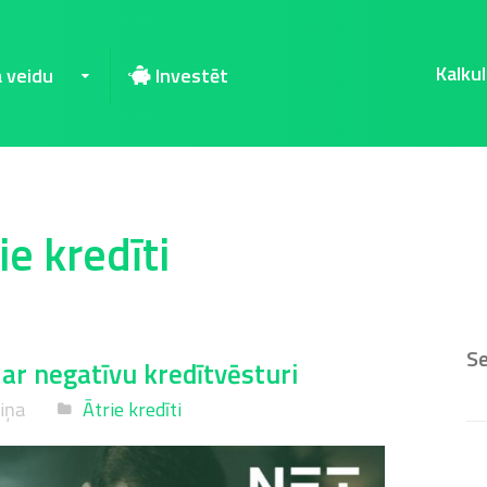
Kalkul
a veidu
Investēt
ie kredīti
S
 ar negatīvu kredītvēsturi
niņa
Ātrie kredīti