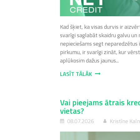
Kad šķiet, ka visas durvis ir aizvē
svarīgi saglabāt skaidru galvu un m
nepieciešams segt neparedzētus 
pirkumu, ir svarīgi zināt, kur vērst
aplūkosim dažus jaunus...
LASĪT TĀLĀK
Vai pieejams ātrais kre
vietas?
08.07.2026
Kristīne Kal