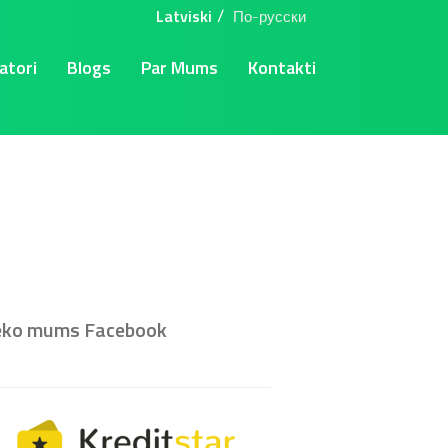
Latviski
По-русски
atori
Blogs
Par Mums
Kontakti
eko mums Facebook