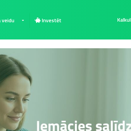
Kalkul
a veidu
Investēt