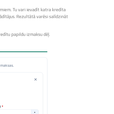
miem. Tu vari ievadīt katra kredīta
ītājus. Rezultātā varēsi salīdzināt
edītu papildu izmaksu dēļ.
izmaksas.
✕
)
*
▲