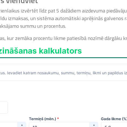
us vienuviet
vienlaikus izvērtēt līdz pat 5 dažādiem aizdevuma piedāvāju
du izmaksas, un sistēma automātiski aprēķinās galvenos rād
aksājamo summu un procentus.
ijas, kur zemāka procentu likme patiesībā nozīmē dārgāku kr
zināšanas kalkulators
ītus. Ievadiet katram nosaukumu, summu, termiņu, likmi un papildus 
Termiņš (mēn.)
*
Gada likme (%
▲
▲