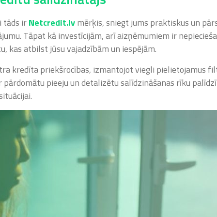
i tāds ir
Netcredit.lv
mērķis, sniegt jums praktiskus un pār
ājumu. Tāpat kā investīcijām, arī aizņēmumiem ir nepiecieša
tu, kas atbilst jūsu vajadzībām un iespējām.
a kredīta priekšrocības, izmantojot viegli pielietojamus fil
r pārdomātu pieeju un detalizētu salīdzināšanas rīku palīdz
ituācijai.