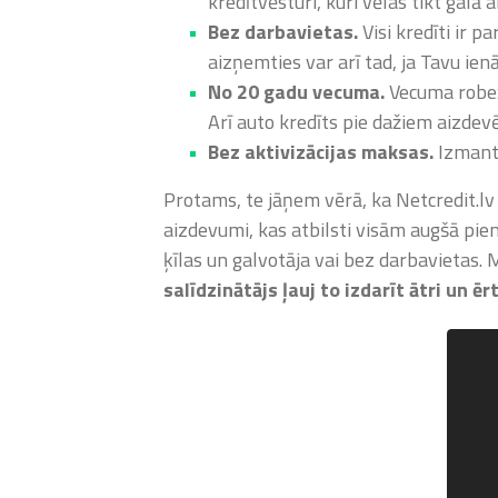
kredītvēsturi, kuri vēlas tikt gal
Bez darbavietas.
Visi kredīti ir 
aizņemties var arī tad, ja Tavu ien
No 20 gadu vecuma.
Vecuma robeža
Arī auto kredīts pie dažiem aizdev
Bez aktivizācijas maksas.
Izmanto
Protams, te jāņem vērā, ka Netcredit.lv
aizdevumi, kas atbilsti visām augšā pie
ķīlas un galvotāja vai bez darbavietas.
salīdzinātājs ļauj to izdarīt ātri un ē