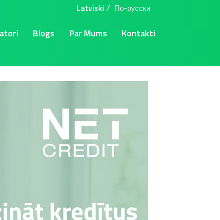
Latviski
По-русски
atori
Blogs
Par Mums
Kontakti