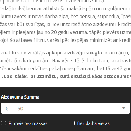
ā ar parādiem un apvienot visus aizdevumus vienā
.
paredzēti cilvēkiem ar atbilstošu maksātspēju un regulārie
ākumu avots ir nevis darba alga, bet pensija, stipendija, īpa
s var būt svarīgas, ja Tevi interesē ātrie aizdevumi, kredītlī
ējiem ir pieejams jau no 20 gadu vecuma, tāpēc pievērs uzm
jot šo atlases filtru, varēsi pēc iespējas minimizēt ar kredī
 kredītu salīdzinātājs apkopo aizdevēju sniegto informāciju,
minētajām kategorijām. Nav vērts tērēt laiku tam, lai atras
 Mēs iesakām nedzīties pakaļ neiespējamam, bet tā vietā gu
rti. Lasi tālāk, lai uzzinātu, kurā situācijā kāds aizdevums