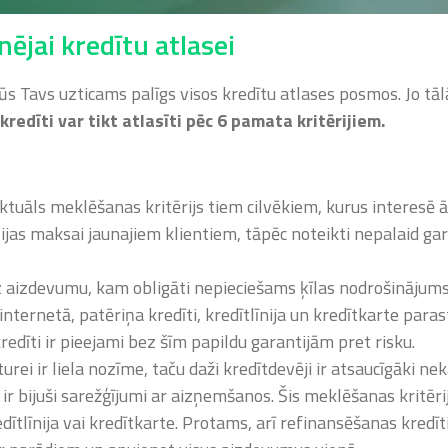
nējai kredītu atlasei
ūs Tavs uzticams palīgs visos kredītu atlases posmos. Jo tāl
kredīti var tikt atlasīti pēc 6 pamata kritērijiem.
aktuāls meklēšanas kritērijs tiem cilvēkiem, kurus interesē ā
ijas maksai jaunajiem klientiem, tāpēc noteikti nepalaid ga
aizdevumu, kam obligāti nepieciešams ķīlas nodrošinājums, u
 internetā, patēriņa kredīti, kredītlīnija un kredītkarte parast
redīti ir pieejami bez šīm papildu garantijām pret risku
.
urei ir liela nozīme, taču daži kredītdevēji ir atsaucīgāki ne
 bijuši sarežģījumi ar aizņemšanos. Šis meklēšanas kritērij
edītlīnija vai kredītkarte. Protams, arī refinansēšanas kredī