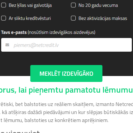
torus, lai pieņemtu pamatotu lēmumu
orētiski, bet balstoties uz reāliem skaitļiem, izmanto Netcredi
kā atšķiras dažādi piedāvājumi un kur slēpjas būtiskākās iz
mt lēmumu, balstoties uz konkrētiem aprēķiniem.