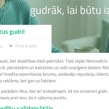
tus gudri!
ņa
Ātrie kredīti
z, bet skaidrības bieži pietrūkst. Tieši tāpēc Netcredit.l
kārši, pārskatāmi un balstoties uz reāli svarīgiem datiem. M
arī kredīta saņemšanas ātrumu, aizdevēju reputāciju, klien
z reklāmu, bet gan uz faktiem.
 parādām rīkus, bet arī izskaidrojam, kā tos izmantot gudri. 
nevis pret tevi, šis ir sākuma punkts.
redītu salīdzinātājs