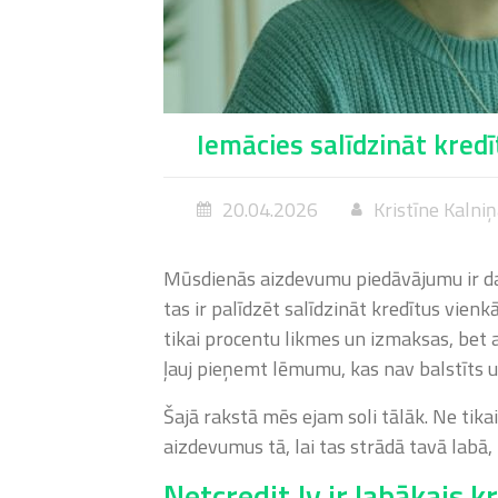
Iemācies salīdzināt kredī
20.04.2026
Kristīne Kalni
Mūsdienās aizdevumu piedāvājumu ir daud
tas ir palīdzēt salīdzināt kredītus vien
tikai procentu likmes un izmaksas, bet 
ļauj pieņemt lēmumu, kas nav balstīts u
Šajā rakstā mēs ejam soli tālāk. Ne tikai
aizdevumus tā, lai tas strādā tavā labā, 
Netcredit.lv ir labākais k