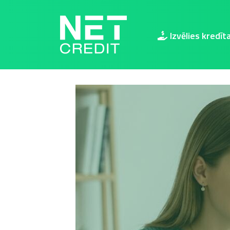
NetCredit.lv
Izvēlies kredīt