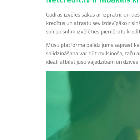
Gudras izvēles sākas ar izpratni, un tieš
kredītus un atrastu sev izdevīgāko risin
soli pa solim izvēlēties piemērotu kredī
Mūsu platforma palīdz jums saprast katr
salīdzināšana var būt mulsinoša, taču a
ideāli atbilst jūsu vajadzībām un dzīves s