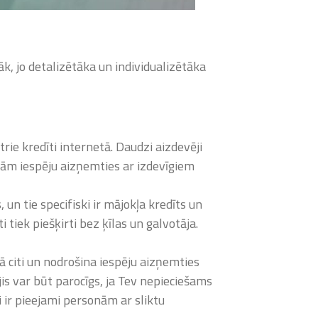
āk, jo detalizētāka un individualizētāka
trie kredīti internetā. Daudzi aizdevēji
rām iespēju aizņemties ar izdevīgiem
n tie specifiski ir mājokļa kredīts un
i tiek piešķirti bez ķīlas un galvotāja.
kā citi un nodrošina iespēju aizņemties
is var būt parocīgs, ja Tev nepieciešams
ti ir pieejami personām ar sliktu