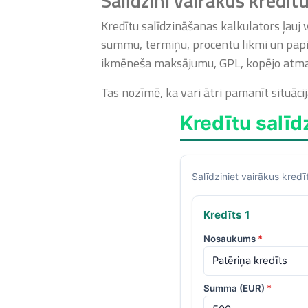
Salīdzini vairākus kredīt
Kredītu salīdzināšanas kalkulators ļauj 
summu, termiņu, procentu likmi un papil
ikmēneša maksājumu, GPL, kopējo atm
Tas nozīmē, ka vari ātri pamanīt situāc
Kredītu salīd
Salīdziniet vairākus kred
Kredīts
1
Nosaukums
*
Summa (EUR)
*