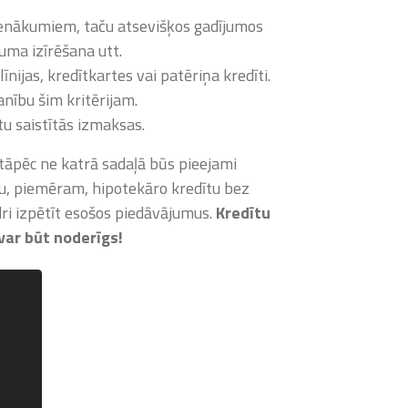
m ienākumiem, taču atsevišķos gadījumos
šuma izīrēšana utt.
nijas, kredītkartes vai patēriņa kredīti.
anību šim kritērijam
.
tu saistītās izmaksas.
 tāpēc ne katrā sadaļā būs pieejami
tu, piemēram, hipotekāro kredītu bez
dri izpētīt esošos piedāvājumus.
Kredītu
 var būt noderīgs!