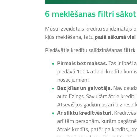
6 meklēšanas filtri sākot
Mūsu izveidotais kredītu salīdzinātājs b
kļūs meklēšana, taču
pašā sākumā visi 
Piedāvātie kredītu salīdzināšanas filtri
:
Pirmais bez maksas.
Tas ir īpaši 
piedāvā 100% atlaidi kredīta komis
nosacījumiem
.
Bez ķīlas un galvotāja.
Nav daudz 
auto līzings. Savukārt ātrie kredīti
Atsevišķos gadījumos arī biznesa k
Ar sliktu kredītvēsturi.
Kredītvēst
arī tām personām, kurām pagātnē ir
ātrais kredīts, patēriņa kredīts, kr