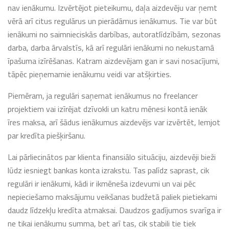
nav ienākumu. Izvērtējot pieteikumu, daļa aizdevēju var ņemt
vērā arī citus regulārus un pierādāmus ienākumus. Tie var būt
ienākumi no saimnieciskās darbības, autoratlīdzībām, sezonas
darba, darba ārvalstīs, kā arī regulāri ienākumi no nekustamā
īpašuma izīrēšanas. Katram aizdevējam gan ir savi nosacījumi,
tāpēc pieņemamie ienākumu veidi var atšķirties.
Piemēram, ja regulāri saņemat ienākumus no freelancer
projektiem vai izīrējat dzīvokli un katru mēnesi kontā ienāk
īres maksa, arī šādus ienākumus aizdevējs var izvērtēt, lemjot
par kredīta piešķiršanu.
Lai pārliecinātos par klienta finansiālo situāciju, aizdevēji bieži
lūdz iesniegt bankas konta izrakstu. Tas palīdz saprast, cik
regulāri ir ienākumi, kādi ir ikmēneša izdevumi un vai pēc
nepieciešamo maksājumu veikšanas budžetā paliek pietiekami
daudz līdzekļu kredīta atmaksai. Daudzos gadījumos svarīga ir
ne tikai ienākumu summa, bet arī tas, cik stabili tie tiek