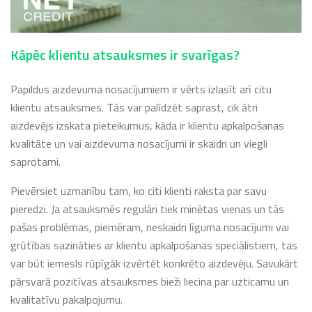
Kāpēc klientu atsauksmes ir svarīgas?
Papildus aizdevuma nosacījumiem ir vērts izlasīt arī citu
klientu atsauksmes. Tās var palīdzēt saprast, cik ātri
aizdevējs izskata pieteikumus, kāda ir klientu apkalpošanas
kvalitāte un vai aizdevuma nosacījumi ir skaidri un viegli
saprotami.
Pievērsiet uzmanību tam, ko citi klienti raksta par savu
pieredzi. Ja atsauksmēs regulāri tiek minētas vienas un tās
pašas problēmas, piemēram, neskaidri līguma nosacījumi vai
grūtības sazināties ar klientu apkalpošanas speciālistiem, tas
var būt iemesls rūpīgāk izvērtēt konkrēto aizdevēju. Savukārt
pārsvarā pozitīvas atsauksmes bieži liecina par uzticamu un
kvalitatīvu pakalpojumu.