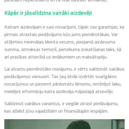
Kāpēc ir jāsalīdzina vairāki aizdevēji
Katram aizdevējam ir savi nosacījumi, tāpēc nav garantijas, ka
pirmais atrastais piedāvājums būs jums piemērotākais. Var
atšķirties minimālais klienta vecums, pieejamā aizdevuma
summa, atmaksas termiņš, pieteikuma izskatīšanas laiks, kā
arī prasības attiecībā uz ienākumiem un maksātspēju.
Lai atrastu piemērotāko risinājumu, ir vērts salīdzināt vairākus
piedāvājumus vienuviet. Tas ļauj ātrāk izvērtēt svarīgākos
nosacījumus un pieņemt pārdomātu lēmumu, netērējot laiku,
meklējot informāciju katra aizdevēja mājaslapā atsevišķi.
Salīdzinot vairākus variantus, ir vieglāk atrast piedāvājumu,
kas atbilst jūsu vajadzībām un finansiālajām iespējām.