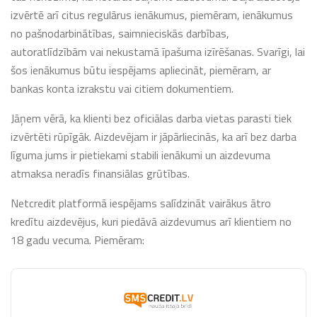
izvērtē arī citus regulārus ienākumus, piemēram, ienākumus
no pašnodarbinātības, saimnieciskās darbības,
autoratlīdzībām vai nekustamā īpašuma izīrēšanas. Svarīgi, lai
šos ienākumus būtu iespējams apliecināt, piemēram, ar
bankas konta izrakstu vai citiem dokumentiem.
Jāņem vērā, ka klienti bez oficiālas darba vietas parasti tiek
izvērtēti rūpīgāk. Aizdevējam ir jāpārliecinās, ka arī bez darba
līguma jums ir pietiekami stabili ienākumi un aizdevuma
atmaksa neradīs finansiālas grūtības.
Netcredit platformā iespējams salīdzināt vairākus ātro
kredītu aizdevējus, kuri piedāvā aizdevumus arī klientiem no
18 gadu vecuma. Piemēram: