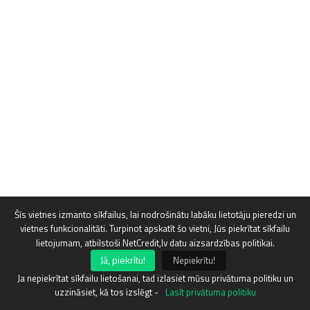
Šīs vietnes izmanto sīkfailus, lai nodrošinātu labāku lietotāju pieredzi un
vietnes funkcionalitāti. Turpinot apskatīt šo vietni, Jūs piekrītat sīkfailu
lietojumam, atbilstoši NetCredit,lv datu aizsardzības politikai.
Jā, piekrītu!
Nepiekrītu!
Ja nepiekrītat sīkfailu lietošanai, tad izlasiet mūsu privātuma politiku un
uzzināsiet, kā tos izslēgt -
Lasīt privātuma politiku