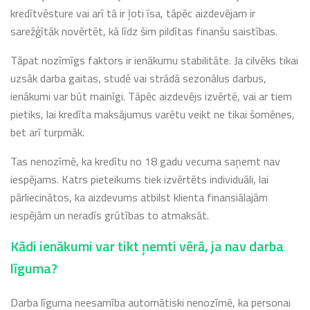
kredītvēsture vai arī tā ir ļoti īsa, tāpēc aizdevējam ir
sarežģītāk novērtēt, kā līdz šim pildītas finanšu saistības.
Tāpat nozīmīgs faktors ir ienākumu stabilitāte. Ja cilvēks tikai
uzsāk darba gaitas, studē vai strādā sezonālus darbus,
ienākumi var būt mainīgi. Tāpēc aizdevējs izvērtē, vai ar tiem
pietiks, lai kredīta maksājumus varētu veikt ne tikai šomēnes,
bet arī turpmāk.
Tas nenozīmē, ka kredītu no 18 gadu vecuma saņemt nav
iespējams. Katrs pieteikums tiek izvērtēts individuāli, lai
pārliecinātos, ka aizdevums atbilst klienta finansiālajām
iespējām un neradīs grūtības to atmaksāt.
Kādi ienākumi var tikt ņemti vērā, ja nav darba
līguma?
Darba līguma neesamība automātiski nenozīmē, ka personai