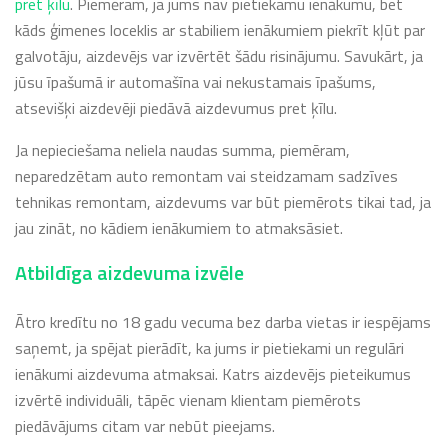
pret ķīlu
. Piemēram, ja jums nav pietiekamu ienākumu, bet
kāds ģimenes loceklis ar stabiliem ienākumiem piekrīt kļūt par
galvotāju, aizdevējs var izvērtēt šādu risinājumu. Savukārt, ja
jūsu īpašumā ir automašīna vai nekustamais īpašums,
atsevišķi aizdevēji piedāvā aizdevumus pret ķīlu.
Ja nepieciešama neliela naudas summa, piemēram,
neparedzētam auto remontam vai steidzamam sadzīves
tehnikas remontam, aizdevums var būt piemērots tikai tad, ja
jau zināt, no kādiem ienākumiem to atmaksāsiet.
Atbildīga aizdevuma izvēle
Ātro kredītu no 18 gadu vecuma bez darba vietas ir iespējams
saņemt, ja spējat pierādīt, ka jums ir pietiekami un regulāri
ienākumi aizdevuma atmaksai. Katrs aizdevējs pieteikumus
izvērtē individuāli, tāpēc vienam klientam piemērots
piedāvājums citam var nebūt pieejams.