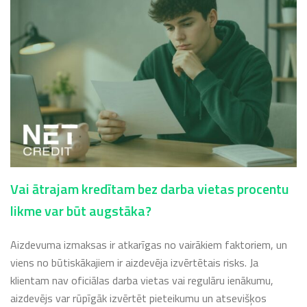
Vai ātrajam kredītam bez darba vietas procentu
likme var būt augstāka?
Aizdevuma izmaksas ir atkarīgas no vairākiem faktoriem, un
viens no būtiskākajiem ir aizdevēja izvērtētais risks. Ja
klientam nav oficiālas darba vietas vai regulāru ienākumu,
aizdevējs var rūpīgāk izvērtēt pieteikumu un atsevišķos