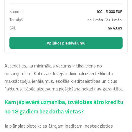
Summa
100 - 5 000 EUR
Termiņš
no 1 mēn. līdz 1 mēn.
GPL
no 43.8%
Aplūkot piedāvājumu
Atcerieties, ka minimālais vecums ir tikai viens no
nosacījumiem. Katrs aizdevējs individuāli izvērtē klienta
maksātspēju, ienākumus, esošās kredītsaistības un citus
faktorus, tāpēc aizdevuma piešķiršana nekad nav garantēta.
Kam jāpievērš uzmanība, izvēloties ātro kredītu
no 18 gadiem bez darba vietas?
Ja plānojat pieteikties ātrajam kredītam, nesteidzieties