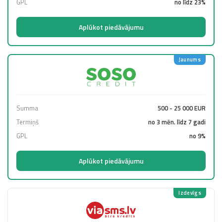
GPL
no līdz 23%
Aplūkot piedāvājumu
Jaunums
Summa
500 - 25 000 EUR
Termiņš
no 3 mēn. līdz 7 gadi
GPL
no 9%
Aplūkot piedāvājumu
Izdevīgs