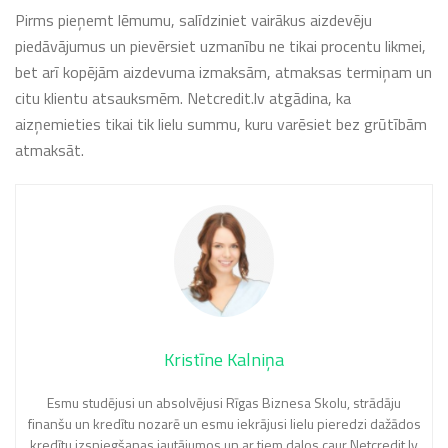
Pirms pieņemt lēmumu, salīdziniet vairākus aizdevēju
piedāvājumus un pievērsiet uzmanību ne tikai procentu likmei,
bet arī kopējām aizdevuma izmaksām, atmaksas termiņam un
citu klientu atsauksmēm. Netcredit.lv atgādina, ka
aizņemieties tikai tik lielu summu, kuru varēsiet bez grūtībām
atmaksāt.
Kristīne Kalniņa
Esmu studējusi un absolvējusi Rīgas Biznesa Skolu, strādāju
finanšu un kredītu nozarē un esmu iekrājusi lielu pieredzi dažādos
kredītu izsniegšanas jautājumos un ar tiem dalos caur Netcredit.lv