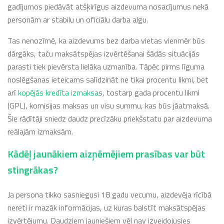
gadījumos piedāvāt atšķirīgus aizdevuma nosacījumus nekā
personām ar stabilu un oficiālu darba algu.
Tas nenozīmē, ka aizdevums bez darba vietas vienmēr būs
dārgāks, taču maksātspējas izvērtēšanai šādās situācijās
parasti tiek pievērsta lielāka uzmanība. Tāpēc pirms līguma
noslēgšanas ieteicams salīdzināt ne tikai procentu likmi, bet
arī
kopējās kredīta izmaksa
s, tostarp gada procentu likmi
(GPL), komisijas maksas un visu summu, kas būs jāatmaksā.
Šie rādītāji sniedz daudz precīzāku priekšstatu par aizdevuma
reālajām izmaksām.
Kādēļ jaunākiem aizņēmējiem prasības var būt
stingrākas?
Ja persona tikko sasniegusi 18 gadu vecumu, aizdevēja rīcībā
nereti ir mazāk informācijas, uz kuras balstīt maksātspējas
izvērtējumu. Daudziem jauniešiem vēl nav izveidojusies