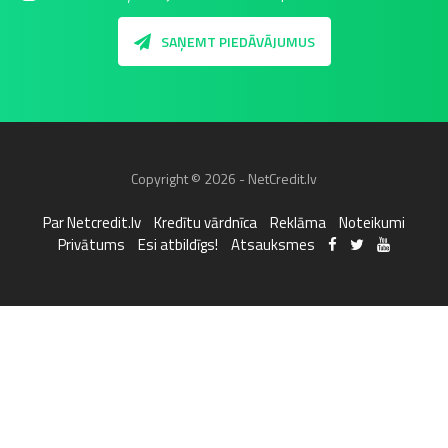
SAŅEMT PIEDĀVĀJUMUS
Copyright © 2026 - NetCredit.lv
Par Netcredit.lv
Kredītu vārdnīca
Reklāma
Noteikumi
Privātums
Esi atbildīgs!
Atsauksmes