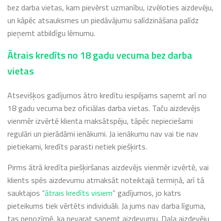
bez darba vietas, kam pievērst uzmanību, izvēloties aizdevēju,
un kāpēc atsauksmes un piedāvājumu salīdzināšana palīdz
pieņemt atbildīgu lēmumu.
Ātrais kredīts no 18 gadu vecuma bez darba
vietas
Atsevišķos gadījumos ātro kredītu iespējams saņemt arī no
18 gadu vecuma bez oficiālas darba vietas. Taču aizdevējs
vienmēr izvērtē klienta maksātspēju, tāpēc nepieciešami
regulāri un pierādāmi ienākumi. Ja ienākumu nav vai tie nav
pietiekami, kredīts parasti netiek piešķirts.
Pirms ātrā kredīta piešķiršanas aizdevējs vienmēr izvērtē, vai
klients spēs aizdevumu atmaksāt noteiktajā termiņā, arī tā
sauktajos “
ātrais kredīts visiem
” gadījumos, jo katrs
pieteikums tiek vērtēts individuāli. Ja jums nav darba līguma,
tas nenozīmē, ka nevarat saņemt aizdevumu. Daļa aizdevēju