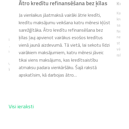
Ātro kredītu refinansēšana bez ķīlas
Kur da
tīvu
Kad šķie
Ja vienlaikus jāatmaksā vairāki ātrie kredīti,
kredītu 
kredītu maksājumu veikšana katru mēnesi kļūst
saglabāt
ika un
sarežģītāka. Ātro kredītu refinansēšana bez
Neatkarī
ēr
ķīlas ļauj apvienot vairākus esošos kredītus
nepared
spējas
steidzam
vienā jaunā aizdevumā. Tā vietā, lai sekotu līdzi
aprast,
vērsties
ību un
vairākiem maksājumiem, katru mēnesi jāveic
rakstā 
tra
tikai viens maksājums, kas kredītsaistību
katīsim,
atmaksu padara vienkāršāku. Šajā rakstā
ību, kā
apskatīsim, kā darbojas ātro…
Visi ieraksti