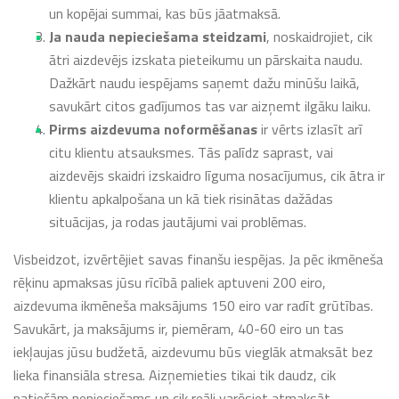
un kopējai summai, kas būs jāatmaksā.
Ja nauda nepieciešama steidzami
, noskaidrojiet, cik
ātri aizdevējs izskata pieteikumu un pārskaita naudu.
Dažkārt naudu iespējams saņemt dažu minūšu laikā,
savukārt citos gadījumos tas var aizņemt ilgāku laiku.
Pirms aizdevuma noformēšanas
ir vērts izlasīt arī
citu klientu atsauksmes. Tās palīdz saprast, vai
aizdevējs skaidri izskaidro līguma nosacījumus, cik ātra ir
klientu apkalpošana un kā tiek risinātas dažādas
situācijas, ja rodas jautājumi vai problēmas.
Visbeidzot, izvērtējiet savas finanšu iespējas. Ja pēc ikmēneša
rēķinu apmaksas jūsu rīcībā paliek aptuveni 200 eiro,
aizdevuma ikmēneša maksājums 150 eiro var radīt grūtības.
Savukārt, ja maksājums ir, piemēram, 40-60 eiro un tas
iekļaujas jūsu budžetā, aizdevumu būs vieglāk atmaksāt bez
lieka finansiāla stresa. Aizņemieties tikai tik daudz, cik
patiešām nepieciešams un cik reāli varēsiet atmaksāt.