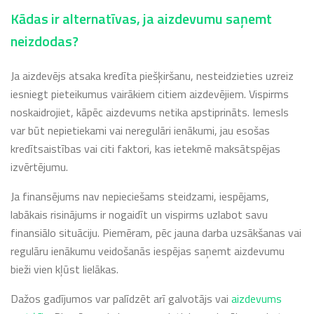
Kādas ir alternatīvas, ja aizdevumu saņemt
neizdodas?
Ja aizdevējs atsaka kredīta piešķiršanu, nesteidzieties uzreiz
iesniegt pieteikumus vairākiem citiem aizdevējiem. Vispirms
noskaidrojiet, kāpēc aizdevums netika apstiprināts. Iemesls
var būt nepietiekami vai neregulāri ienākumi, jau esošas
kredītsaistības vai citi faktori, kas ietekmē maksātspējas
izvērtējumu.
Ja finansējums nav nepieciešams steidzami, iespējams,
labākais risinājums ir nogaidīt un vispirms uzlabot savu
finansiālo situāciju. Piemēram, pēc jauna darba uzsākšanas vai
regulāru ienākumu veidošanās iespējas saņemt aizdevumu
bieži vien kļūst lielākas.
Dažos gadījumos var palīdzēt arī galvotājs vai
aizdevums