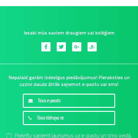
Iesaki mūs saviem draugiem vai kolēģiem
Nepalaid garām izdevīgus piedāvājumus! Pieraksties un
uzzini daudz ātrāk saņemot e-pastu vai sms!
Piekrītu saņemt jaunumus uz e-pastu un sms veidā.