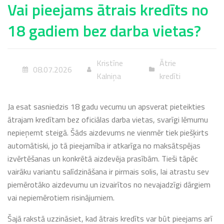
Vai pieejams ātrais kredīts no
18 gadiem bez darba vietas?
Kristīne
Ātrie
08.07.2026
Kalniņa
kredīti
Ja esat sasniedzis 18 gadu vecumu un apsverat pieteikties
ātrajam kredītam bez oficiālas darba vietas, svarīgi lēmumu
nepieņemt steigā. Šāds aizdevums ne vienmēr tiek piešķirts
automātiski, jo tā pieejamība ir atkarīga no maksātspējas
izvērtēšanas un konkrētā aizdevēja prasībām. Tieši tāpēc
vairāku variantu salīdzināšana ir pirmais solis, lai atrastu sev
piemērotāko aizdevumu un izvairītos no nevajadzīgi dārgiem
vai nepiemērotiem risinājumiem.
Šajā rakstā uzzināsiet, kad ātrais kredīts var būt pieejams arī