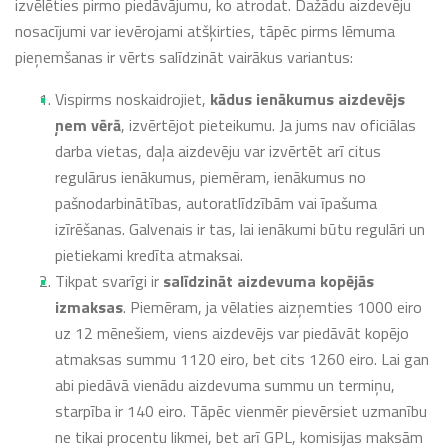
izvēlēties pirmo piedāvājumu, ko atrodat. Dažādu aizdevēju
nosacījumi var ievērojami atšķirties, tāpēc pirms lēmuma
pieņemšanas ir vērts salīdzināt vairākus variantus:
Vispirms noskaidrojiet,
kādus ienākumus aizdevējs
ņem vērā
, izvērtējot pieteikumu. Ja jums nav oficiālas
darba vietas, daļa aizdevēju var izvērtēt arī citus
regulārus ienākumus, piemēram, ienākumus no
pašnodarbinātības, autoratlīdzībām vai īpašuma
izīrēšanas. Galvenais ir tas, lai ienākumi būtu regulāri un
pietiekami kredīta atmaksai.
Tikpat svarīgi ir
salīdzināt aizdevuma kopējās
izmaksas
. Piemēram, ja vēlaties aizņemties 1000 eiro
uz 12 mēnešiem, viens aizdevējs var piedāvāt kopējo
atmaksas summu 1120 eiro, bet cits 1260 eiro. Lai gan
abi piedāvā vienādu aizdevuma summu un termiņu,
starpība ir 140 eiro. Tāpēc vienmēr pievērsiet uzmanību
ne tikai procentu likmei, bet arī GPL, komisijas maksām