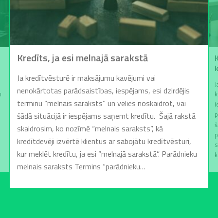
Kredīts, ja esi melnajā sarakstā
Ja kredītvēsturē ir maksājumu kavējumi vai
J
nenokārtotas parādsaistības, iespējams, esi dzirdējis
u
k
terminu “melnais saraksts” un vēlies noskaidrot, vai
i
p
šādā situācijā ir iespējams saņemt kredītu. Šajā rakstā
š
skaidrosim, ko nozīmē “melnais saraksts”, kā
p
kredītdevēji izvērtē klientus ar sabojātu kredītvēsturi,
s
kur meklēt kredītu, ja esi “melnajā sarakstā”. Parādnieku
k
melnais saraksts Termins “parādnieku…