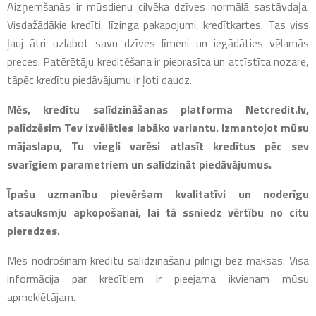
Kas ir NetCredit?
Aizņemšanās ir mūsdienu cilvēka dzīves normālā sastāvdaļa.
Visdažādākie kredīti, līzinga pakapojumi, kredītkartes. Tas viss
ļauj ātri uzlabot savu dzīves līmeni un iegādāties vēlamās
preces. Patērētāju kreditēšana ir pieprasīta un attīstīta nozare,
tāpēc kredītu piedāvājumu ir ļoti daudz.
Mēs, kredītu salīdzināšanas platforma Netcredit.lv,
palīdzēsim Tev izvēlēties labāko variantu. Izmantojot mūsu
mājaslapu, Tu viegli varēsi atlasīt kredītus pēc sev
svarīgiem parametriem un salīdzināt piedāvājumus.
Īpašu uzmanību pievēršam kvalitatīvi un noderīgu
atsauksmju apkopošanai, lai tā ssniedz vērtību no citu
pieredzes.
Mēs nodrošinām kredītu salīdzināšanu pilnīgi bez maksas. Visa
informācija par kredītiem ir pieejama ikvienam mūsu