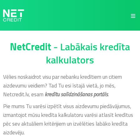
NetCredit.lv
NetCredit
- Labākais kredīta
kalkulators
Vēlies noskaidrot visu par nebanku kredītiem un citiem
aizdevumu veidiem? Tad Tu esi īstajā vietā, jo mēs,
Netcredit.lv, esam
kredītu salīdzināšanas portāls
.
Pie mums Tu varēsi izpētīt visus aizdevumu piedāvājumus,
izmantojot mūsu kredīta kalkulatoru varēsi atlasīt kredītus
pēc sev aktuāliem kritērijiem un izvēlēties labāko kredīta
aizdevēju.