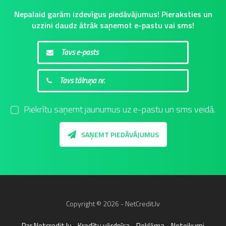
Nepalaid garām izdevīgus piedāvājumus! Pieraksties un
uzzini daudz ātrāk saņemot e-pastu vai sms!
Piekrītu saņemt jaunumus uz e-pastu un sms veidā.
SAŅEMT PIEDĀVĀJUMUS
Copyright © 2026 - NetCredit.lv
Par Netcredit.lv
Kredītu vārdnīca
Reklāma
Noteikumi