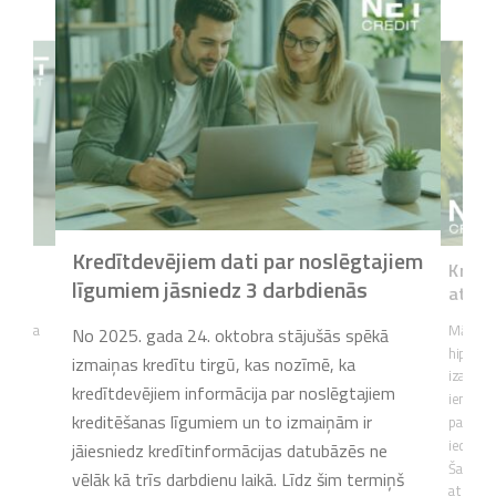
Kredītdevējiem dati par noslēgtajiem
s
Kredīt
līgumiem jāsniedz 3 darbdienās
atbal
 lēmuma
Mājokļa 
No 2025. gada 24. oktobra stājušās spēkā
 un
hipotekā
izmaiņas kredītu tirgū, kas nozīmē, ka
ējumu
izaicinā
kredītdevējiem informācija par noslēgtajiem
cijas
iemaksa
kreditēšanas līgumiem un to izmaiņām ir
ā
palīdzē
iedzīvo
jāiesniedz kredītinformācijas datubāzēs ne
m
Šajā ra
vēlāk kā trīs darbdienu laikā. Līdz šim termiņš
iem
atbalsts