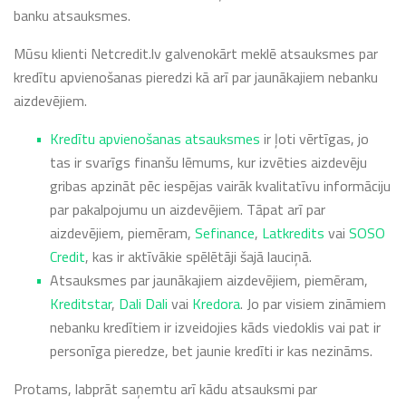
banku atsauksmes.
Mūsu klienti Netcredit.lv galvenokārt meklē atsauksmes par
kredītu apvienošanas pieredzi kā arī par jaunākajiem nebanku
aizdevējiem.
Kredītu apvienošanas atsauksmes
ir ļoti vērtīgas, jo
tas ir svarīgs finanšu lēmums, kur izvēties aizdevēju
gribas apzināt pēc iespējas vairāk kvalitatīvu informāciju
par pakalpojumu un aizdevējiem. Tāpat arī par
aizdevējiem, piemēram,
Sefinance
,
Latkredits
vai
SOSO
Credit
, kas ir aktīvākie spēlētāji šajā lauciņā.
Atsauksmes par jaunākajiem aizdevējiem, piemēram,
Kreditstar
,
Dali Dali
vai
Kredora
. Jo par visiem zināmiem
nebanku kredītiem ir izveidojies kāds viedoklis vai pat ir
personīga pieredze, bet jaunie kredīti ir kas nezināms.
Protams, labprāt saņemtu arī kādu atsauksmi par