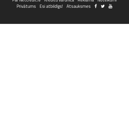
Privātums
Esi atbildīgs!
Atsauksmes