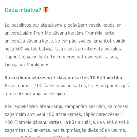
Kāda ir balva?
Lai pateiktos par atsauksmi, piedāvājam veselu kaudzi ar
universālajām FromMe dāvanu kartēm. FromMe karte
universāla dāvanu karte, ko var pēc izvēles izmantot vairāk
nekā 500 vietās Latvijā, tajā skaitā arī interneta veikalos.
Tāpēc šī dāvanu karte tev noderēs pat dzīvojot Talsos,
Liepājā vai Varakļānos.
Katru dienu izlozēsim 3 dāvanu kartes 10 EUR vērtībā
.
Kopā mums ir 100 šādas dāvanu kartes, ko esam paredzējuši
mūsu atsauksmju sniedzējiem.
Pēc iepriekšējām atsauksmju kampaņām secinām, ka mēnesī
saņemsim aptuveni 100 atsauksmes, tāpēc paredzētas ir
100 FromMe dāvanu kartes. Ja būs situācija, ka vienā dienā ir
saņemtas 10 anketas, bet turpmākajās divās būs klusums,