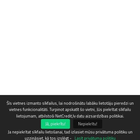
Šīs vietnes izmanto sīkfailus, lai nodrošinātu labāku lietotāju pieredzi un
vietnes funkcionalitāti. Turpinot apskatīt šo vietni, Jūs piekrītat sīkfailu
lietojumam, atbilstoši NetCredit,lv datu aizsardzības politikai.
Jā, piekrītu!
Nepiekrītu!
Ja nepiekrītat sīkfailu lietošanai, tad izlasiet mūsu privātuma politiku un
uzzināsiet, kā tos izslēgt -
Lasīt privātuma politiku