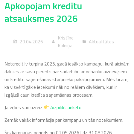
Apkopojam kredītu
atsauksmes 2026
Kristīne
29.04.2026
Aktualitātes
Kalniņa
Netcredit.lv turpina 2025. gadā iesākto kampaņu, kurā aicinām
dalīties ar savu pieredzi par sadarbību ar nebanku aizdevējiem
un kredītu saņemšanas starpnieku pakalpojumiem. Mēs ticam,
ka visvērtīgākie ieteikumi nāk no reāliem cilvēkiem, kuri ir
izgājuši cauri kredīta saņemšanas procesam.
Ja vēlies vari uzreiz
Aizpildīt anketu
Zemāk vairāk informācija par kampaņu un tās noteikumiem.
Šīs kampaņas periods no 01.05.2026 līdz 31.08.2026.