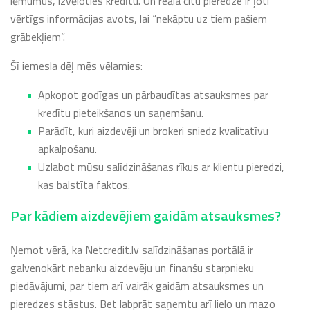
lēmumus, izvēloties kredītu. Un reāla citu pieredze ir ļoti
vērtīgs informācijas avots, lai “nekāptu uz tiem pašiem
grābekļiem”.
Šī iemesla dēļ mēs vēlamies:
Apkopot godīgas un pārbaudītas atsauksmes par
kredītu pieteikšanos un saņemšanu.
Parādīt, kuri aizdevēji un brokeri sniedz kvalitatīvu
apkalpošanu.
Uzlabot mūsu salīdzināšanas rīkus ar klientu pieredzi,
kas balstīta faktos.
Par kādiem aizdevējiem gaidām atsauksmes?
Ņemot vērā, ka Netcredit.lv salīdzināšanas portālā ir
galvenokārt nebanku aizdevēju un finanšu starpnieku
piedāvājumi, par tiem arī vairāk gaidām atsauksmes un
pieredzes stāstus. Bet labprāt saņemtu arī lielo un mazo