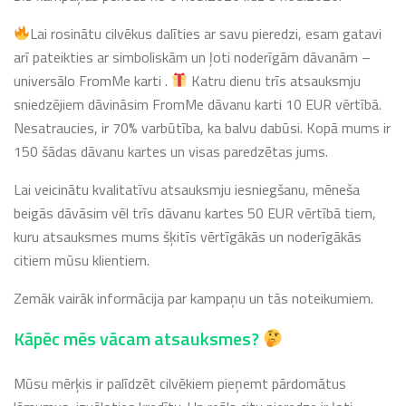
Lai rosinātu cilvēkus dalīties ar savu pieredzi, esam gatavi
arī pateikties ar simboliskām un ļoti noderīgām dāvanām –
universālo FromMe karti .
Katru dienu trīs atsauksmju
sniedzējiem dāvināsim FromMe dāvanu karti 10 EUR vērtībā.
Nesatraucies, ir 70% varbūtība, ka balvu dabūsi. Kopā mums ir
150 šādas dāvanu kartes un visas paredzētas jums.
Lai veicinātu kvalitatīvu atsauksmju iesniegšanu, mēneša
beigās dāvāsim vēl trīs dāvanu kartes 50 EUR vērtībā tiem,
kuru atsauksmes mums šķitīs vērtīgākās un noderīgākās
citiem mūsu klientiem.
Zemāk vairāk informācija par kampaņu un tās noteikumiem.
Kāpēc mēs vācam atsauksmes?
Mūsu mērķis ir palīdzēt cilvēkiem pieņemt pārdomātus