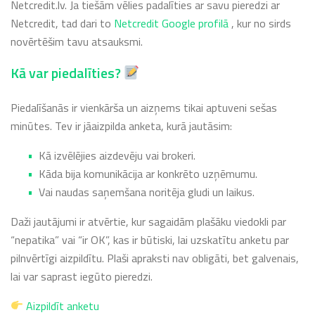
Netcredit.lv. Ja tiešām vēlies padalīties ar savu pieredzi ar
Netcredit, tad dari to
Netcredit Google profilā
, kur no sirds
novērtēšim tavu atsauksmi.
Kā var piedalīties?
Piedalīšanās ir vienkārša un aizņems tikai aptuveni sešas
minūtes. Tev ir jāaizpilda anketa, kurā jautāsim:
Kā izvēlējies aizdevēju vai brokeri.
Kāda bija komunikācija ar konkrēto uzņēmumu.
Vai naudas saņemšana noritēja gludi un laikus.
Daži jautājumi ir atvērtie, kur sagaidām plašāku viedokli par
“nepatika” vai “ir OK”, kas ir būtiski, lai uzskatītu anketu par
pilnvērtīgi aizpildītu. Plaši apraksti nav obligāti, bet galvenais,
lai var saprast iegūto pieredzi.
Aizpildīt anketu