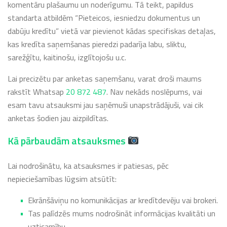
komentāru plašaumu un noderīgumu. Tā teikt, papildus
standarta atbildēm “Pieteicos, iesniedzu dokumentus un
dabūju kredītu” vietā var pievienot kādas specifiskas detaļas,
kas kredīta saņemšanas pieredzi padarīja labu, sliktu,
sarežģītu, kaitinošu, izglītojošu u.c.
Lai precizētu par anketas saņemšanu, varat droši maums
rakstīt Whatsap
20 872 487
. Nav nekāds noslēpums, vai
esam tavu atsauksmi jau saņēmuši unapstrādājuši, vai cik
anketas šodien jau aizpildītas.
Kā pārbaudām atsauksmes
Lai nodrošinātu, ka atsauksmes ir patiesas, pēc
nepieciešamības lūgsim atsūtīt:
Ekrānšāviņu no komunikācijas ar kredītdevēju vai brokeri.
Tas palīdzēs mums nodrošināt informācijas kvalitāti un
uzticamību.