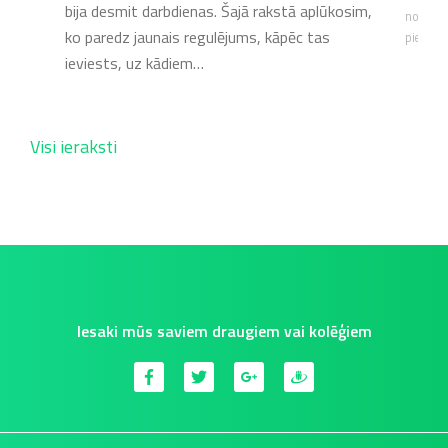
bija desmit darbdienas. Šajā rakstā aplūkosim,
nosacīj
ko paredz jaunais regulējums, kāpēc tas
025….
pieteik
ieviests, uz kādiem…
Visi ieraksti
Iesaki mūs saviem draugiem vai kolēģiem