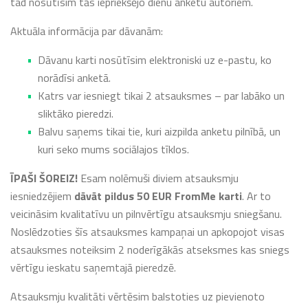
tad nosūtīsim tās iepriekšējo dienu anketu autoriem.
Aktuāla informācija par dāvanām:
Dāvanu karti nosūtīsim elektroniski uz e-pastu, ko
norādīsi anketā.
Katrs var iesniegt tikai 2 atsauksmes – par labāko un
sliktāko pieredzi.
Balvu saņems tikai tie, kuri aizpilda anketu pilnībā, un
kuri seko mums sociālajos tīklos.
ĪPAŠI ŠOREIZ!
Esam nolēmuši diviem atsauksmju
iesniedzējiem
dāvāt pildus 50 EUR FromMe karti
. Ar to
veicināsim kvalitatīvu un pilnvērtīgu atsauksmju sniegšanu.
Noslēdzoties šīs atsauksmes kampaņai un apkopojot visas
atsauksmes noteiksim 2 noderīgākās atseksmes kas sniegs
vērtīgu ieskatu saņemtajā pieredzē.
Atsauksmju kvalitāti vērtēsim balstoties uz pievienoto