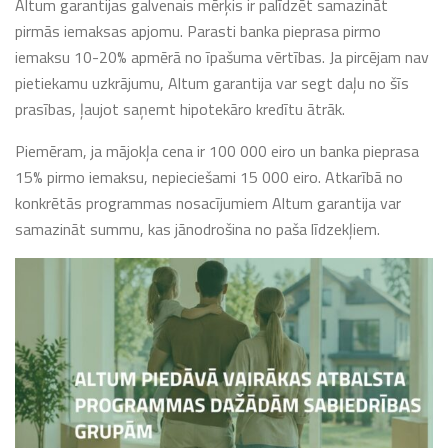
Altum garantijas galvenais mērķis ir palīdzēt samazināt
pirmās iemaksas apjomu. Parasti banka pieprasa pirmo
iemaksu 10-20% apmērā no īpašuma vērtības. Ja pircējam nav
pietiekamu uzkrājumu, Altum garantija var segt daļu no šīs
prasības, ļaujot saņemt hipotekāro kredītu ātrāk.
Piemēram, ja mājokļa cena ir 100 000 eiro un banka pieprasa
15% pirmo iemaksu, nepieciešami 15 000 eiro. Atkarībā no
konkrētās programmas nosacījumiem Altum garantija var
samazināt summu, kas jānodrošina no paša līdzekļiem.