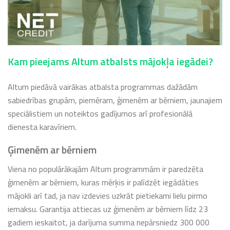
Kam pieejams Altum atbalsts mājokļa iegādei?
Altum piedāvā vairākas atbalsta programmas dažādām
sabiedrības grupām, piemēram, ģimenēm ar bērniem, jaunajiem
speciālistiem un noteiktos gadījumos arī profesionālā
dienesta karavīriem.
Ģimenēm ar bērniem
Viena no populārākajām Altum programmām ir paredzēta
ģimenēm ar bērniem, kuras mērķis ir palīdzēt iegādāties
mājokli arī tad, ja nav izdevies uzkrāt pietiekami lielu pirmo
iemaksu. Garantija attiecas uz ģimenēm ar bērniem līdz 23
gadiem ieskaitot, ja darījuma summa nepārsniedz 300 000