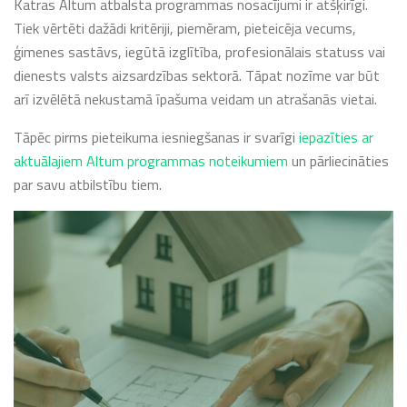
Katras Altum atbalsta programmas nosacījumi ir atšķirīgi.
Tiek vērtēti dažādi kritēriji, piemēram, pieteicēja vecums,
ģimenes sastāvs, iegūtā izglītība, profesionālais statuss vai
dienests valsts aizsardzības sektorā. Tāpat nozīme var būt
arī izvēlētā nekustamā īpašuma veidam un atrašanās vietai.
Tāpēc pirms pieteikuma iesniegšanas ir svarīgi
iepazīties ar
aktuālajiem Altum programmas noteikumiem
un pārliecināties
par savu atbilstību tiem.