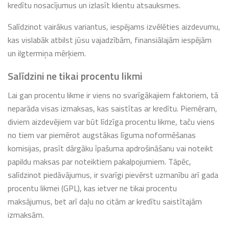
kredītu nosacījumus un izlasīt klientu atsauksmes.
Salīdzinot vairākus variantus, iespējams izvēlēties aizdevumu,
kas vislabāk atbilst jūsu vajadzībām, finansiālajām iespējām
un ilgtermiņa mērķiem.
Salīdzini ne tikai procentu likmi
Lai gan procentu likme ir viens no svarīgākajiem faktoriem, tā
neparāda visas izmaksas, kas saistītas ar kredītu. Piemēram,
diviem aizdevējiem var būt līdzīga procentu likme, taču viens
no tiem var piemērot augstākas līguma noformēšanas
komisijas, prasīt dārgāku īpašuma apdrošināšanu vai noteikt
papildu maksas par noteiktiem pakalpojumiem. Tāpēc,
salīdzinot piedāvājumus, ir svarīgi pievērst uzmanību arī gada
procentu likmei (GPL), kas ietver ne tikai procentu
maksājumus, bet arī daļu no citām ar kredītu saistītajām
izmaksām.