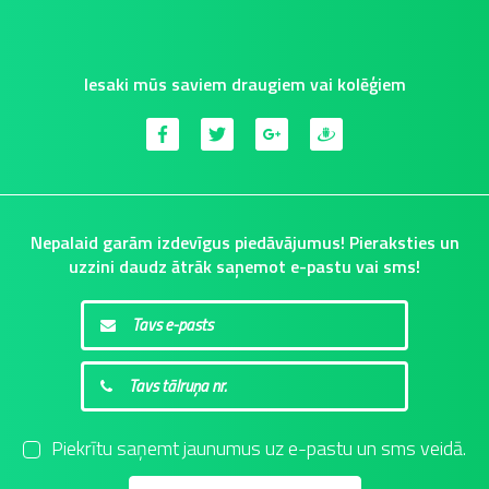
Iesaki mūs saviem draugiem vai kolēģiem
Nepalaid garām izdevīgus piedāvājumus! Pieraksties un
uzzini daudz ātrāk saņemot e-pastu vai sms!
Piekrītu saņemt jaunumus uz e-pastu un sms veidā.