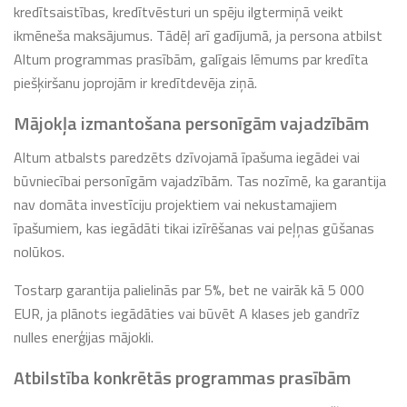
kredītsaistības, kredītvēsturi un spēju ilgtermiņā veikt
ikmēneša maksājumus. Tādēļ arī gadījumā, ja persona atbilst
Altum programmas prasībām, galīgais lēmums par kredīta
piešķiršanu joprojām ir kredītdevēja ziņā.
Mājokļa izmantošana personīgām vajadzībām
Altum atbalsts paredzēts dzīvojamā īpašuma iegādei vai
būvniecībai personīgām vajadzībām. Tas nozīmē, ka garantija
nav domāta investīciju projektiem vai nekustamajiem
īpašumiem, kas iegādāti tikai izīrēšanas vai peļņas gūšanas
nolūkos.
Tostarp garantija palielinās par 5%, bet ne vairāk kā 5 000
EUR, ja plānots iegādāties vai būvēt A klases jeb gandrīz
nulles enerģijas mājokli.
Atbilstība konkrētās programmas prasībām