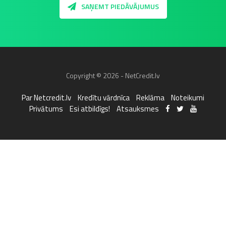
SAŅEMT PIEDĀVĀJUMUS
Copyright © 2026 - NetCredit.lv
Par Netcredit.lv
Kredītu vārdnīca
Reklāma
Noteikumi
Privātums
Esi atbildīgs!
Atsauksmes