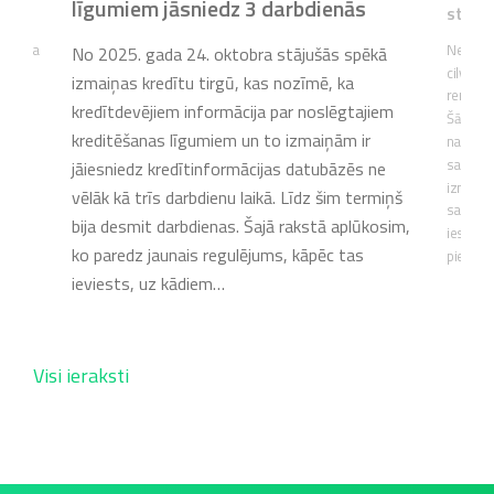
līgumiem jāsniedz 3 darbdienās
steid
 lēmuma
Nepared
No 2025. gada 24. oktobra stājušās spēkā
 un
cilvēki 
izmaiņas kredītu tirgū, kas nozīmē, ka
ējumu
remonta
kredītdevējiem informācija par noslēgtajiem
cijas
Šādās si
kreditēšanas līgumiem un to izmaiņām ir
ā
naudu, b
saprātī
jāiesniedz kredītinformācijas datubāzēs ne
m
izmaksā
vēlāk kā trīs darbdienu laikā. Līdz šim termiņš
iem
salīdzi
bija desmit darbdienas. Šajā rakstā aplūkosim,
iespēja
ko paredz jaunais regulējums, kāpēc tas
025….
piedāvā
ieviests, uz kādiem…
Visi ieraksti