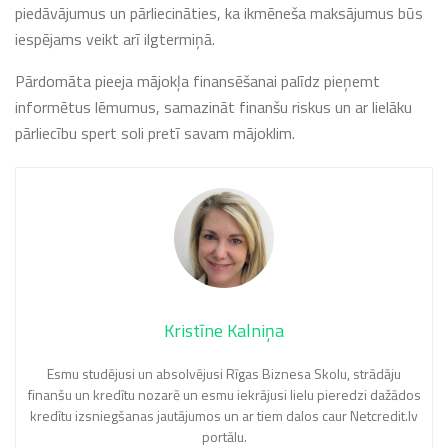
piedāvājumus un pārliecināties, ka ikmēneša maksājumus būs
iespējams veikt arī ilgtermiņā.
Pārdomāta pieeja mājokļa finansēšanai palīdz pieņemt
informētus lēmumus, samazināt finanšu riskus un ar lielāku
pārliecību spert soli pretī savam mājoklim.
Kristīne Kalniņa
Esmu studējusi un absolvējusi Rīgas Biznesa Skolu, strādāju
finanšu un kredītu nozarē un esmu iekrājusi lielu pieredzi dažādos
kredītu izsniegšanas jautājumos un ar tiem dalos caur Netcredit.lv
portālu.