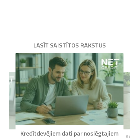
LASĪT SAISTĪTOS RAKSTUS
Kredītdevējiem dati par noslēgtajiem
s
Kur v