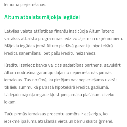
lēmuma pieņemšanas.
Altum atbalsts mājokļa iegādei
Latvijas valsts attīstības finanšu institūcija Altum īsteno
vairākas atbalsta programmas iedzīvotājiem un uzņēmumiem.
Mājokļa iegādes jomā Altum piedāvā garantiju hipotekārā
kredīta saņemšanai, bet pašu kredītu neizsniedz.
Kredītu izsniedz banka vai cits sadarbības partneris, savukārt
Altum nodrošina garantiju daļai no nepieciešamās pirmās
iemaksas. Tas nozīmē, ka pircējam nav nepieciešams uzkrāt
tik lielu summu kā parastā hipotekārā kredīta gadījumā,
tādējādi mājokļa iegāde kļūst pieejamāka plašākam cilvēku
lokam.
Taču pirmās iemaksas procentu apmērs ir atšķirīgs, ko
ietekmē īpašuma atrašanās vieta un bērnu skaits ģimenē.