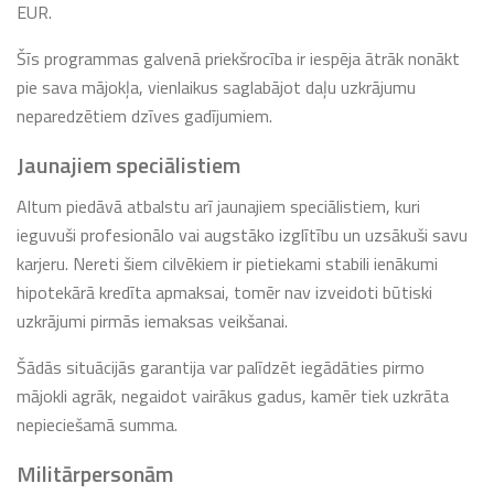
EUR.
Šīs programmas galvenā priekšrocība ir iespēja ātrāk nonākt
pie sava mājokļa, vienlaikus saglabājot daļu uzkrājumu
neparedzētiem dzīves gadījumiem.
Jaunajiem speciālistiem
Altum piedāvā atbalstu arī jaunajiem speciālistiem, kuri
ieguvuši profesionālo vai augstāko izglītību un uzsākuši savu
karjeru. Nereti šiem cilvēkiem ir pietiekami stabili ienākumi
hipotekārā kredīta apmaksai, tomēr nav izveidoti būtiski
uzkrājumi pirmās iemaksas veikšanai.
Šādās situācijās garantija var palīdzēt iegādāties pirmo
mājokli agrāk, negaidot vairākus gadus, kamēr tiek uzkrāta
nepieciešamā summa.
Militārpersonām