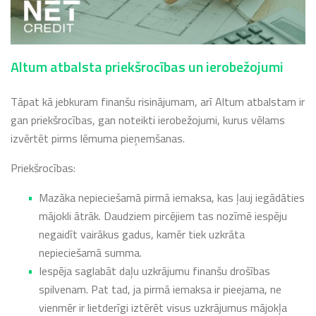
Altum atbalsta priekšrocības un ierobežojumi
Tāpat kā jebkuram finanšu risinājumam, arī Altum atbalstam ir
gan priekšrocības, gan noteikti ierobežojumi, kurus vēlams
izvērtēt pirms lēmuma pieņemšanas.
Priekšrocības:
Mazāka nepieciešamā pirmā iemaksa, kas ļauj iegādāties
mājokli ātrāk. Daudziem pircējiem tas nozīmē iespēju
negaidīt vairākus gadus, kamēr tiek uzkrāta
nepieciešamā summa.
Iespēja saglabāt daļu uzkrājumu finanšu drošības
spilvenam. Pat tad, ja pirmā iemaksa ir pieejama, ne
vienmēr ir lietderīgi iztērēt visus uzkrājumus mājokļa