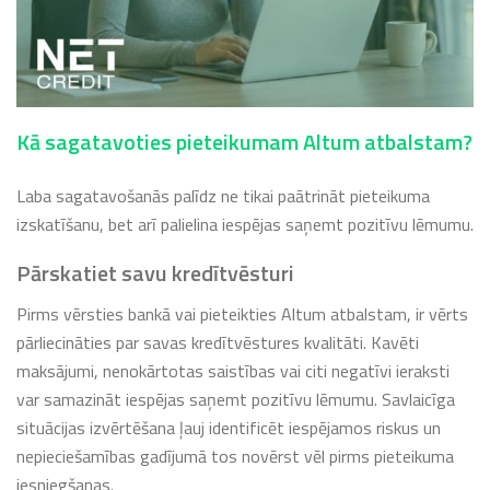
Kā sagatavoties pieteikumam Altum atbalstam?
Laba sagatavošanās palīdz ne tikai paātrināt pieteikuma
izskatīšanu, bet arī palielina iespējas saņemt pozitīvu lēmumu.
Pārskatiet savu kredītvēsturi
Pirms vērsties bankā vai pieteikties Altum atbalstam, ir vērts
pārliecināties par savas kredītvēstures kvalitāti. Kavēti
maksājumi, nenokārtotas saistības vai citi negatīvi ieraksti
var samazināt iespējas saņemt pozitīvu lēmumu. Savlaicīga
situācijas izvērtēšana ļauj identificēt iespējamos riskus un
nepieciešamības gadījumā tos novērst vēl pirms pieteikuma
iesniegšanas.