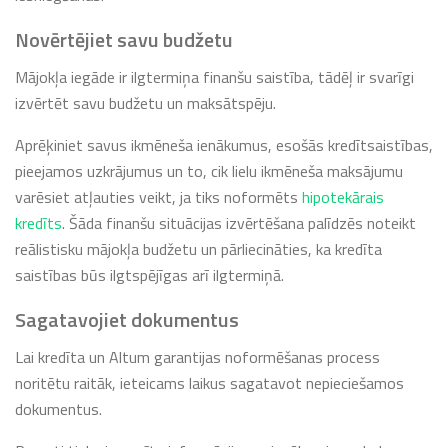
Novērtējiet savu budžetu
Mājokļa iegāde ir ilgtermiņa finanšu saistība, tādēļ ir svarīgi
izvērtēt savu budžetu un maksātspēju.
Aprēķiniet savus ikmēneša ienākumus, esošās kredītsaistības,
pieejamos uzkrājumus un to, cik lielu ikmēneša maksājumu
varēsiet atļauties veikt, ja tiks noformēts
hipotekārais
kredīts
. Šāda finanšu situācijas izvērtēšana palīdzēs noteikt
reālistisku mājokļa budžetu un pārliecināties, ka kredīta
saistības būs ilgtspējīgas arī ilgtermiņā.
Sagatavojiet dokumentus
Lai kredīta un Altum garantijas noformēšanas process
noritētu raitāk, ieteicams laikus sagatavot nepieciešamos
dokumentus.