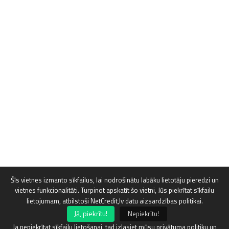
Šīs vietnes izmanto sīkfailus, lai nodrošinātu labāku lietotāju pieredzi un
vietnes funkcionalitāti. Turpinot apskatīt šo vietni, Jūs piekrītat sīkfailu
lietojumam, atbilstoši NetCredit,lv datu aizsardzības politikai.
Jā, piekrītu!
Nepiekrītu!
Ja nepiekrītat sīkfailu lietošanai, tad izlasiet mūsu privātuma politiku un