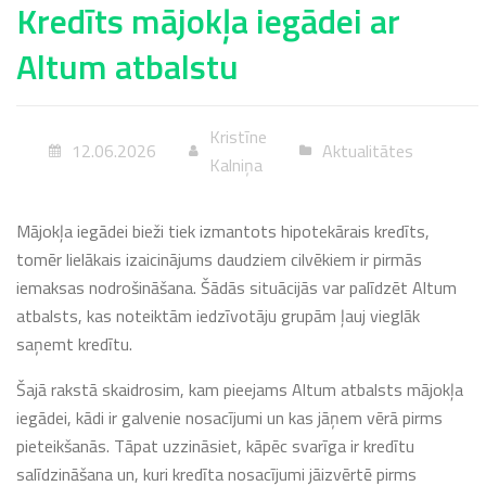
Kredīts mājokļa iegādei ar
Altum atbalstu
Kristīne
12.06.2026
Aktualitātes
Kalniņa
Mājokļa iegādei bieži tiek izmantots hipotekārais kredīts,
tomēr lielākais izaicinājums daudziem cilvēkiem ir pirmās
iemaksas nodrošināšana. Šādās situācijās var palīdzēt Altum
atbalsts, kas noteiktām iedzīvotāju grupām ļauj vieglāk
saņemt kredītu.
Šajā rakstā skaidrosim, kam pieejams Altum atbalsts mājokļa
iegādei, kādi ir galvenie nosacījumi un kas jāņem vērā pirms
pieteikšanās. Tāpat uzzināsiet, kāpēc svarīga ir kredītu
salīdzināšana un, kuri kredīta nosacījumi jāizvērtē pirms