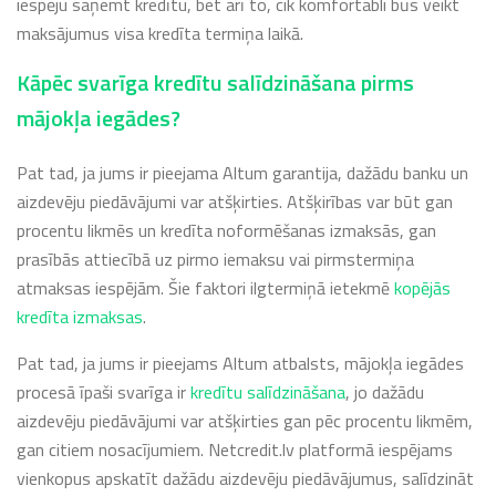
iespēju saņemt kredītu, bet arī to, cik komfortabli būs veikt
maksājumus visa kredīta termiņa laikā.
Kāpēc svarīga kredītu salīdzināšana pirms
mājokļa iegādes?
Pat tad, ja jums ir pieejama Altum garantija, dažādu banku un
aizdevēju piedāvājumi var atšķirties. Atšķirības var būt gan
procentu likmēs un kredīta noformēšanas izmaksās, gan
prasībās attiecībā uz pirmo iemaksu vai pirmstermiņa
atmaksas iespējām. Šie faktori ilgtermiņā ietekmē
kopējās
kredīta izmaksas
.
Pat tad, ja jums ir pieejams Altum atbalsts, mājokļa iegādes
procesā īpaši svarīga ir
kredītu salīdzināšana
, jo dažādu
aizdevēju piedāvājumi var atšķirties gan pēc procentu likmēm,
gan citiem nosacījumiem. Netcredit.lv platformā iespējams
vienkopus apskatīt dažādu aizdevēju piedāvājumus, salīdzināt