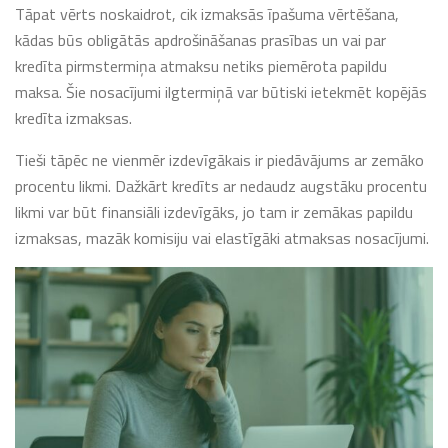
Tāpat vērts noskaidrot, cik izmaksās īpašuma vērtēšana,
kādas būs obligātās apdrošināšanas prasības un vai par
kredīta pirmstermiņa atmaksu netiks piemērota papildu
maksa. Šie nosacījumi ilgtermiņā var būtiski ietekmēt kopējās
kredīta izmaksas.
Tieši tāpēc ne vienmēr izdevīgākais ir piedāvājums ar zemāko
procentu likmi. Dažkārt kredīts ar nedaudz augstāku procentu
likmi var būt finansiāli izdevīgāks, jo tam ir zemākas papildu
izmaksas, mazāk komisiju vai elastīgāki atmaksas nosacījumi.