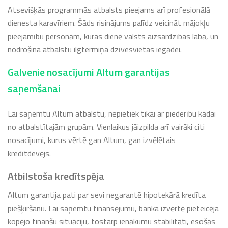
Atsevišķās programmās atbalsts pieejams arī profesionālā
dienesta karavīriem. Šāds risinājums palīdz veicināt mājokļu
pieejamību personām, kuras dienē valsts aizsardzības labā, un
nodrošina atbalstu ilgtermiņa dzīvesvietas iegādei.
Galvenie nosacījumi Altum garantijas
saņemšanai
Lai saņemtu Altum atbalstu, nepietiek tikai ar piederību kādai
no atbalstītajām grupām. Vienlaikus jāizpilda arī vairāki citi
nosacījumi, kurus vērtē gan Altum, gan izvēlētais
kredītdevējs.
Atbilstoša kredītspēja
Altum garantija pati par sevi negarantē hipotekārā kredīta
piešķiršanu. Lai saņemtu finansējumu, banka izvērtē pieteicēja
kopējo finanšu situāciju, tostarp ienākumu stabilitāti, esošās