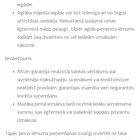
iegādei.
Agrāka mājokļa iegāde var būt izdevīga arī no tirgus
attīstības viedokļa. Nekustamā īpašuma cenas
ilgtermiņā mēdz pieaugt, tāpēc agrāk pieņemts lēmums
dažkārt ļauj izvairīties no vēl lielākām izmaksām
nākotnē.
Ierobežojumi:
Altum garantija neaizstāj bankas vērtējumu par
aizņēmēja maksātspēju. Ja ienākumi vai kredītvēsture
neatbilst prasībām, garantijas esamība vien negarantēs
kredīta saņemšanu.
Mazāka pirmā iemaksa bieži nozīmē lielāku aizņēmuma
summu, kas ilgtermiņā var palielināt kopējās procentu
izmaksas.
Tāpēc pirms lēmuma pieņemšanas svarīgi izvērtēt ne tikai