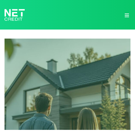
NetCredit.lv