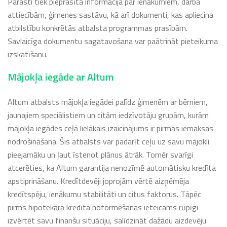
Parasti tiek pieprasīta informācija par ienākumiem, darba
attiecībām, ģimenes sastāvu, kā arī dokumenti, kas apliecina
atbilstību konkrētās atbalsta programmas prasībām.
Savlaicīga dokumentu sagatavošana var paātrināt pieteikuma
izskatīšanu.
Mājokļa iegāde ar Altum
Altum atbalsts mājokļa iegādei palīdz ģimenēm ar bērniem,
jaunajiem speciālistiem un citām iedzīvotāju grupām, kurām
mājokļa iegādes ceļā lielākais izaicinājums ir pirmās iemaksas
nodrošināšana. Šis atbalsts var padarīt ceļu uz savu mājokli
pieejamāku un ļaut īstenot plānus ātrāk. Tomēr svarīgi
atcerēties, ka Altum garantija nenozīmē automātisku kredīta
apstiprināšanu. Kredītdevēji joprojām vērtē aizņēmēja
kredītspēju, ienākumu stabilitāti un citus faktorus. Tāpēc
pirms hipotekārā kredīta noformēšanas ieteicams rūpīgi
izvērtēt savu finanšu situāciju, salīdzināt dažādu aizdevēju