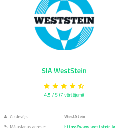
SIA WestStein
4.5
/ 5
(7 vērtējumi)
Aizdevējs:
WestStein
Mājaslapas adrese:
https://www.weststein.lv