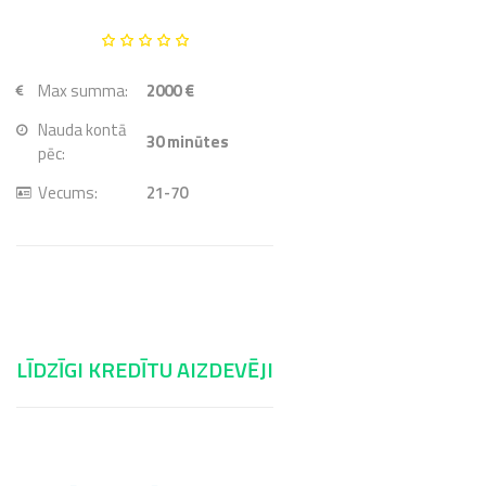
Max summa:
2000 €
Nauda kontā
30
minūtes
pēc:
Vecums:
21-70
LĪDZĪGI KREDĪTU AIZDEVĒJI