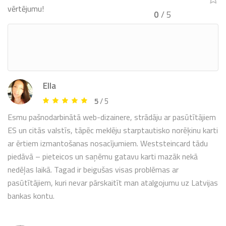
vērtējumu!
0
/ 5
Ella
5
/ 5
Esmu pašnodarbinātā web-dizainere, strādāju ar pasūtītājiem
ES un citās valstīs, tāpēc meklēju starptautisko norēķinu karti
ar ērtiem izmantošanas nosacījumiem. Weststeincard tādu
piedāvā – pieteicos un saņēmu gatavu karti mazāk nekā
nedēļas laikā. Tagad ir beigušas visas problēmas ar
pasūtītājiem, kuri nevar pārskaitīt man atalgojumu uz Latvijas
bankas kontu.