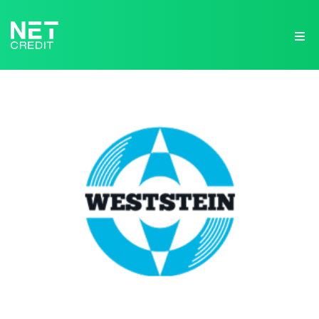
NetCredit.lv