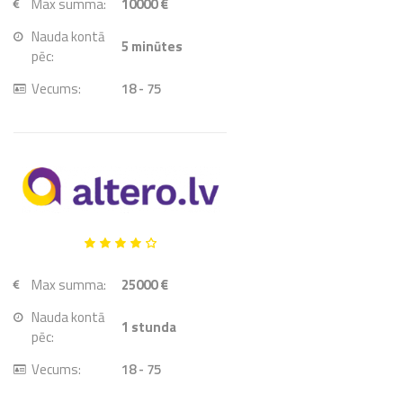
Max summa:
10000 €
Nauda kontā
5
minūtes
pēc:
Vecums:
18 - 75
Max summa:
25000 €
Nauda kontā
1
stunda
pēc:
Vecums:
18 - 75