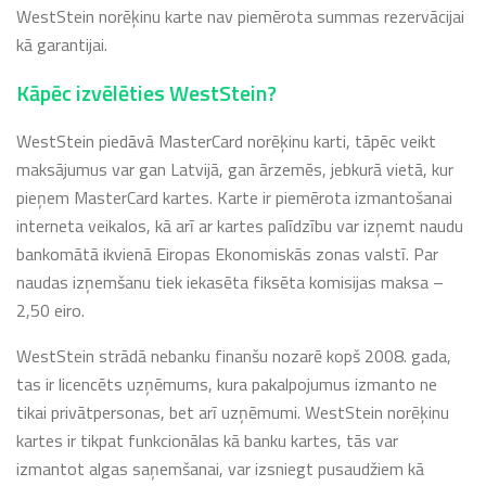
WestStein norēķinu karte nav piemērota summas rezervācijai
kā garantijai.
Kāpēc izvēlēties WestStein?
WestStein piedāvā MasterCard norēķinu karti, tāpēc veikt
maksājumus var gan Latvijā, gan ārzemēs, jebkurā vietā, kur
pieņem MasterCard kartes. Karte ir piemērota izmantošanai
interneta veikalos, kā arī ar kartes palīdzību var izņemt naudu
bankomātā ikvienā Eiropas Ekonomiskās zonas valstī. Par
naudas izņemšanu tiek iekasēta fiksēta komisijas maksa –
2,50 eiro.
WestStein strādā nebanku finanšu nozarē kopš 2008. gada,
tas ir licencēts uzņēmums, kura pakalpojumus izmanto ne
tikai privātpersonas, bet arī uzņēmumi. WestStein norēķinu
kartes ir tikpat funkcionālas kā banku kartes, tās var
izmantot algas saņemšanai, var izsniegt pusaudžiem kā