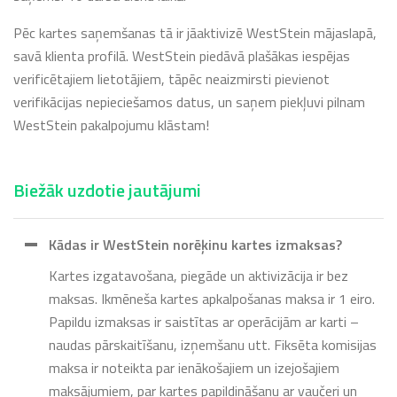
Pēc kartes saņemšanas tā ir jāaktivizē WestStein mājaslapā,
savā klienta profilā. WestStein piedāvā plašākas iespējas
verificētajiem lietotājiem, tāpēc neaizmirsti pievienot
verifikācijas nepieciešamos datus, un saņem piekļuvi pilnam
WestStein pakalpojumu klāstam!
Biežāk uzdotie jautājumi
Kādas ir WestStein norēķinu kartes izmaksas?
Kartes izgatavošana, piegāde un aktivizācija ir bez
maksas. Ikmēneša kartes apkalpošanas maksa ir 1 eiro.
Papildu izmaksas ir saistītas ar operācijām ar karti –
naudas pārskaitīšanu, izņemšanu utt. Fiksēta komisijas
maksa ir noteikta par ienākošajiem un izejošajiem
maksājumiem, par kartes papildināšanu ar vaučeri un