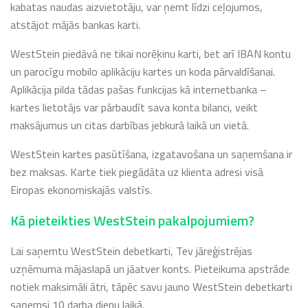
kabatas naudas aizvietotāju, var ņemt līdzi ceļojumos,
atstājot mājās bankas karti.
WestStein piedāvā ne tikai norēķinu karti, bet arī IBAN kontu
un parocīgu mobilo aplikāciju kartes un koda pārvaldīšanai.
Aplikācija pilda tādas pašas funkcijas kā internetbanka –
kartes lietotājs var pārbaudīt sava konta bilanci, veikt
maksājumus un citas darbības jebkurā laikā un vietā.
WestStein kartes pasūtīšana, izgatavošana un saņemšana ir
bez maksas. Karte tiek piegādāta uz klienta adresi visā
Eiropas ekonomiskajās valstīs.
Kā pieteikties WestStein pakalpojumiem?
Lai saņemtu WestStein debetkarti, Tev jāreģistrējas
uzņēmuma mājaslapā un jāatver konts. Pieteikuma apstrāde
notiek maksimāli ātri, tāpēc savu jauno WestStein debetkarti
saņemsi 10 darba dienu laikā.