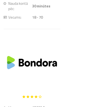
Nauda kontā
30
minūtes
pēc:
Vecums:
18 - 70