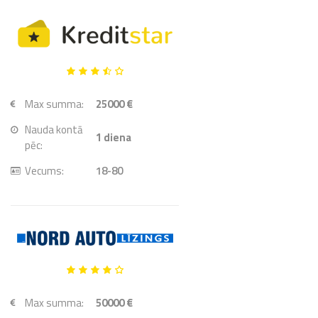
Max summa:
25000 €
Nauda kontā
1
diena
pēc:
Vecums:
18-80
Max summa:
50000 €