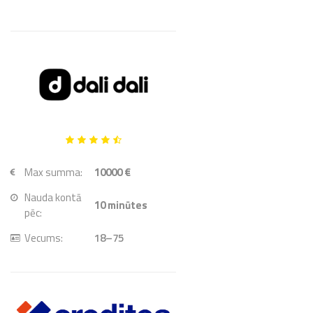
Max summa:
10000 €
Nauda kontā
10
minūtes
pēc:
Vecums:
18–75