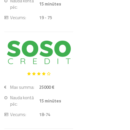
Nauda kontā
15
minūtes
pēc:
Vecums:
19 - 75
Max summa:
25000 €
Nauda kontā
15
minūtes
pēc:
Vecums:
18-74