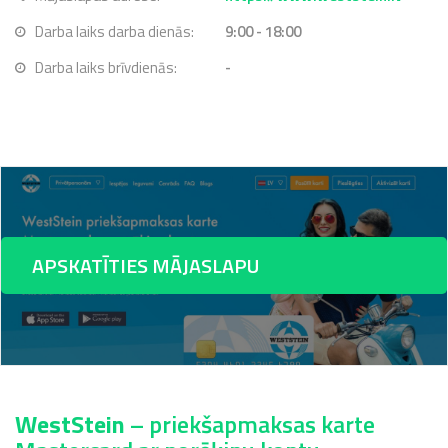
Darba laiks darba dienās:
9:00 - 18:00
Darba laiks brīvdienās:
-
APSKATĪTIES MĀJASLAPU
WestStein
– priekšapmaksas karte