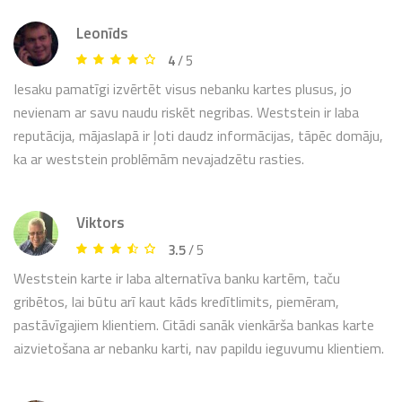
Leonīds
4
/ 5
Iesaku pamatīgi izvērtēt visus nebanku kartes plusus, jo
nevienam ar savu naudu riskēt negribas. Weststein ir laba
reputācija, mājaslapā ir ļoti daudz informācijas, tāpēc domāju,
ka ar weststein problēmām nevajadzētu rasties.
Viktors
3.5
/ 5
Weststein karte ir laba alternatīva banku kartēm, taču
gribētos, lai būtu arī kaut kāds kredītlimits, piemēram,
pastāvīgajiem klientiem. Citādi sanāk vienkārša bankas karte
aizvietošana ar nebanku karti, nav papildu ieguvumu klientiem.