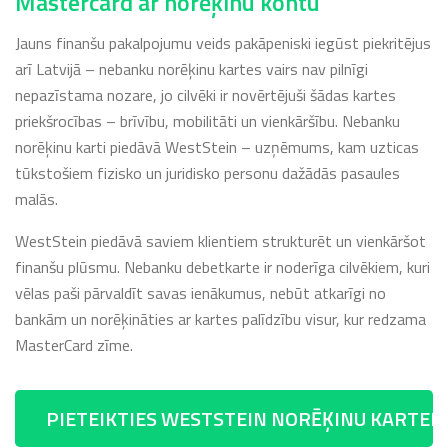
Mastercard ar norēķinu kontu
Jauns finanšu pakalpojumu veids pakāpeniski iegūst piekritējus
arī Latvijā – nebanku norēķinu kartes vairs nav pilnīgi
nepazīstama nozare, jo cilvēki ir novērtējuši šādas kartes
priekšrocības – brīvību, mobilitāti un vienkāršību. Nebanku
norēķinu karti piedāvā WestStein – uzņēmums, kam uzticas
tūkstošiem fizisko un juridisko personu dažādās pasaules
malās.
WestStein piedāvā saviem klientiem strukturēt un vienkāršot
finanšu plūsmu. Nebanku debetkarte ir noderīga cilvēkiem, kuri
vēlas paši pārvaldīt savas ienākumus, nebūt atkarīgi no
bankām un norēķināties ar kartes palīdzību visur, kur redzama
MasterCard zīme.
PIETEIKTIES WESTSTEIN NORĒĶINU KARTEI