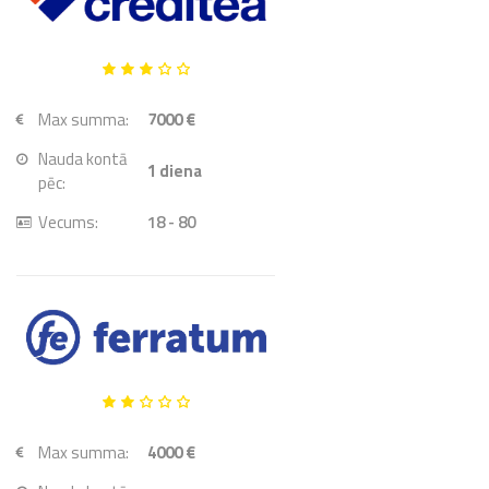
Max summa:
7000 €
Nauda kontā
1
diena
pēc:
Vecums:
18 - 80
Max summa:
4000 €