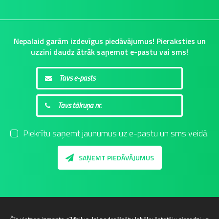
Nepalaid garām izdevīgus piedāvājumus! Pieraksties un
uzzini daudz ātrāk saņemot e-pastu vai sms!
Piekrītu saņemt jaunumus uz e-pastu un sms veidā.
SAŅEMT PIEDĀVĀJUMUS