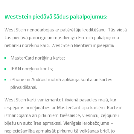
WestStein piedāvā šādus pakalpojumus:
WestStein nenodarbojas ar patērētāju kreditēšanu. Tās vietā
tas piedāvā parocīgu un mūsdienīgu FinTech pakalpojumu –
nebanku norēķinu karti. WestStein klientiem ir pieejami:
MasterCard norēķinu karte;
IBAN norēķinu konts;
iPhone un Android mobilā aplikācija konta un kartes
pārvaldīšanai.
WestStein karti var izmantot ikvienā pasaules malā, kur
iespējams norēķināties ar MasterCard tipa kartēm. Karte ir
izmantojama arī pirkumiem tiešsaistē, viesnīcu, ceļojumu
biļešu un auto īres apmaksai. Vienīgais ierobežojums –
nepieciešamība apmaksāt pirkumu tā veikšanas brīdī, jo