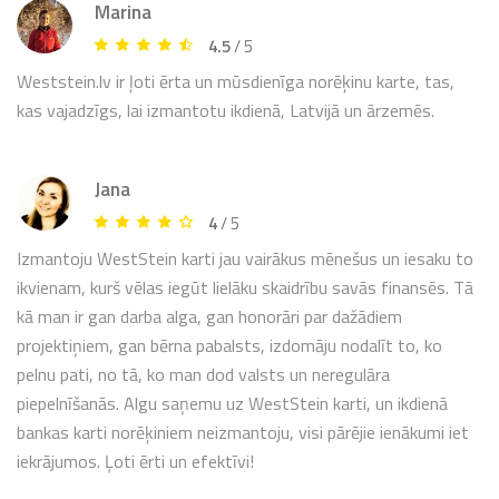
Marina
4.5
/ 5
Weststein.lv ir ļoti ērta un mūsdienīga norēķinu karte, tas,
kas vajadzīgs, lai izmantotu ikdienā, Latvijā un ārzemēs.
Jana
4
/ 5
Izmantoju WestStein karti jau vairākus mēnešus un iesaku to
ikvienam, kurš vēlas iegūt lielāku skaidrību savās finansēs. Tā
kā man ir gan darba alga, gan honorāri par dažādiem
projektiņiem, gan bērna pabalsts, izdomāju nodalīt to, ko
pelnu pati, no tā, ko man dod valsts un neregulāra
piepelnīšanās. Algu saņemu uz WestStein karti, un ikdienā
bankas karti norēķiniem neizmantoju, visi pārējie ienākumi iet
iekrājumos. Ļoti ērti un efektīvi!