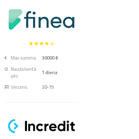
Max summa:
30000 €
Nauda kontā
1
diena
pēc:
Vecums:
20-75