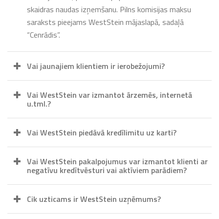
skaidras naudas izņemšanu. Pilns komisijas maksu
saraksts pieejams WestStein mājaslapā, sadaļā
“Cenrādis”.
Vai jaunajiem klientiem ir ierobežojumi?
Vai WestStein var izmantot ārzemēs, internetā
u.tml.?
Vai WestStein piedāvā kredīlimitu uz karti?
Vai WestStein pakalpojumus var izmantot klienti ar
negatīvu kredītvēsturi vai aktīviem parādiem?
Cik uzticams ir WestStein uzņēmums?