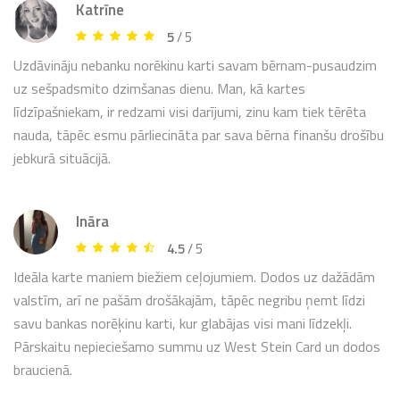
Katrīne
5
/ 5
Uzdāvināju nebanku norēkinu karti savam bērnam-pusaudzim
uz sešpadsmito dzimšanas dienu. Man, kā kartes
līdzīpašniekam, ir redzami visi darījumi, zinu kam tiek tērēta
nauda, tāpēc esmu pārliecināta par sava bērna finanšu drošību
jebkurā situācijā.
Ināra
4.5
/ 5
Ideāla karte maniem biežiem ceļojumiem. Dodos uz dažādām
valstīm, arī ne pašām drošākajām, tāpēc negribu ņemt līdzi
savu bankas norēķinu karti, kur glabājas visi mani līdzekļi.
Pārskaitu nepieciešamo summu uz West Stein Card un dodos
braucienā.