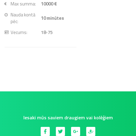
Max summa:
10000 €
Nauda kontā
10
minūtes
pēc:
Vecums:
18-75
Iesaki mūs saviem draugiem vai kolēģiem