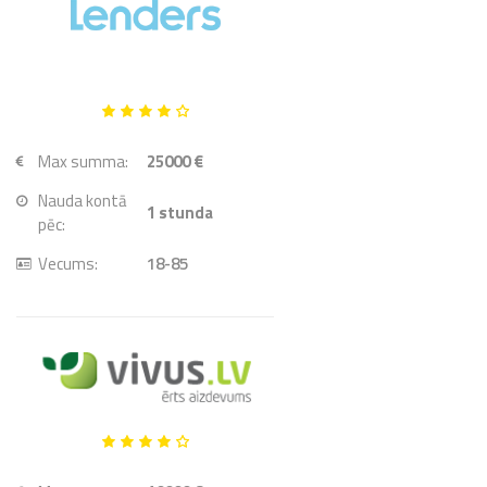
Max summa:
25000 €
Nauda kontā
1
stunda
pēc:
Vecums:
18-85