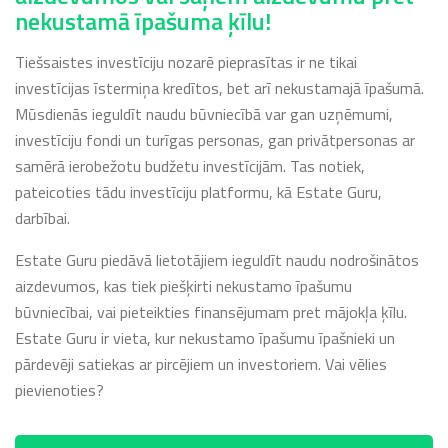
nekustamā īpašuma ķīlu!
Tiešsaistes investīciju nozarē pieprasītas ir ne tikai
investīcijas īstermiņa kredītos, bet arī nekustamajā īpašumā.
Mūsdienās ieguldīt naudu būvniecībā var gan uzņēmumi,
investīciju fondi un turīgas personas, gan privātpersonas ar
samērā ierobežotu budžetu investīcijām. Tas notiek,
pateicoties tādu investīciju platformu, kā Estate Guru,
darbībai.
Estate Guru piedāvā lietotājiem ieguldīt naudu nodrošinātos
aizdevumos, kas tiek piešķirti nekustamo īpašumu
būvniecībai, vai pieteikties finansējumam pret mājokļa ķīlu.
Estate Guru ir vieta, kur nekustamo īpašumu īpašnieki un
pārdevēji satiekas ar pircējiem un investoriem. Vai vēlies
pievienoties?