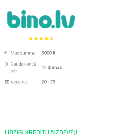
Max summa:
5000 €
Nauda kontā
14
dienas
pēc:
Vecums:
20 - 75
LĪDZĪGI KREDĪTU AIZDEVĒJI