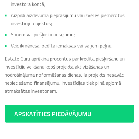
investora kontā;
Aizpildi aizdevuma pieprasījumu vai izvēlies piemērotus
investīciju objektus;
Saņem vai piešķir finansējumu;
Veic ikmēneša kredīta iemaksas vai saņem peļņu.
Estate Guru aprēķina procentus par kredīta piešķiršanu un
investīciju veikšanu kopš projekta aktivizēšanas un
nodrošinājuma noformēšanas dienas. Ja projekts nesavāc
nepieciešamo finansējumu, investīcijas tiek pilnā apjomā
atmaksātas investoriem.
APSKATĪTIES PIEDĀVĀJUMU