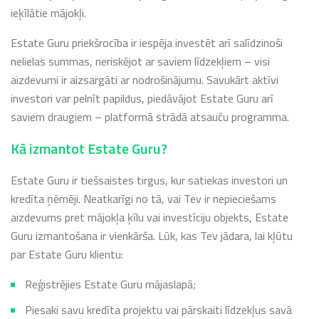
ieķīlātie mājokļi.
Estate Guru priekšrocība ir iespēja investēt arī salīdzinoši
nelielas summas, neriskējot ar saviem līdzekļiem – visi
aizdevumi ir aizsargāti ar nodrošinājumu. Savukārt aktīvi
investori var pelnīt papildus, piedāvājot Estate Guru arī
saviem draugiem – platformā strādā atsauču programma.
Kā izmantot Estate Guru?
Estate Guru ir tiešsaistes tirgus, kur satiekas investori un
kredīta ņēmēji. Neatkarīgi no tā, vai Tev ir nepieciešams
aizdevums pret mājokļa ķīlu vai investīciju objekts, Estate
Guru izmantošana ir vienkārša. Lūk, kas Tev jādara, lai kļūtu
par Estate Guru klientu:
Reģistrējies Estate Guru mājaslapā;
Piesaki savu kredīta projektu vai pārskaiti līdzekļus savā