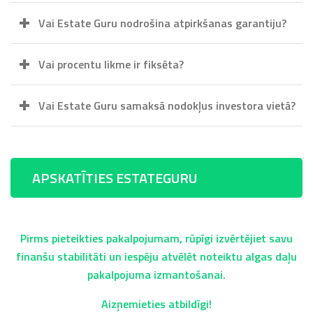
Vai Estate Guru nodrošina atpirkšanas garantiju?
Vai procentu likme ir fiksēta?
Vai Estate Guru samaksā nodokļus investora vietā?
APSKATĪTIES ESTATEGURU
Pirms pieteikties pakalpojumam, rūpīgi izvērtējiet savu
finanšu stabilitāti un iespēju atvēlēt noteiktu algas daļu
pakalpojuma izmantošanai.
Aizņemieties atbildīgi!