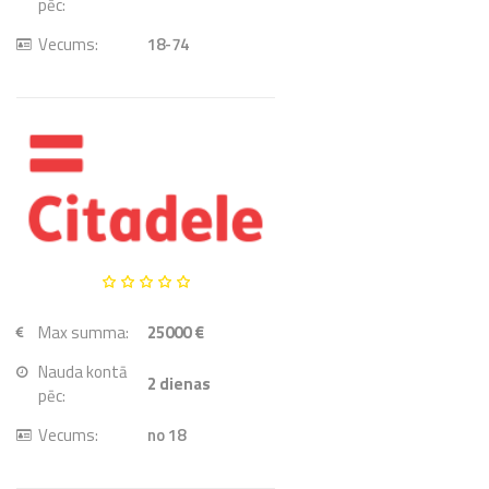
pēc:
Vecums:
18-74
Max summa:
25000 €
Nauda kontā
2
dienas
pēc:
Vecums:
no 18