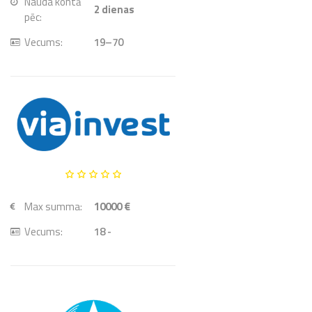
Nauda kontā
2
dienas
pēc:
Vecums:
19–70
Max summa:
10000 €
Vecums:
18 -