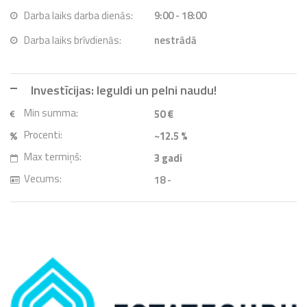
Darba laiks darba dienās:
9:00 - 18:00
Darba laiks brīvdienās:
nestrādā
Investīcijas: Ieguldi un pelni naudu!
Min summa:
50 €
Procenti:
~12.5 %
Max termiņš:
3
gadi
Vecums:
18 -