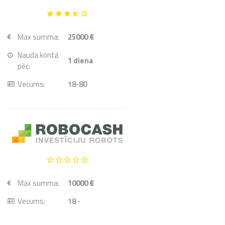
Max summa:
25000 €
Nauda kontā
1
diena
pēc:
Vecums:
18-80
Max summa:
10000 €
Vecums:
18 -