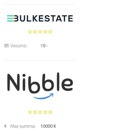
Vecums:
18 -
Max summa:
10000 €