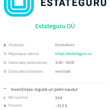
Estateguru OÜ
Aizdevējs:
EstateGuru
Mājaslapas adrese:
https://estateguru.co
Darba laiks darba dienās:
9:00 - 18:00
Darba laiks brīvdienās:
nestrādā
Investīcijas: Ieguldi un pelni naudu!
Min summa:
50 €
Procenti:
~12.5 %