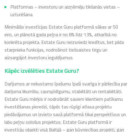
Platformas – investoru un aizņēmēju tikšanās vietas –
uzturēšana.
Minimālās investīcijas Estate Guru platformā sākas ar 50
eiro, un plānotā gada peļņa ir no 8% līdz 13%, atkarībā no
konkrēta projekta. Estate Guru neizsniedz kredītus, bet pilda
starpnieka funkcijas, nodrošinot tiešsaistes tirgu un
aizsargājot investoru ieguldījumus.
Kāpēc izvēlēties Estate Guru?
Darījumos ar nekustamo īpašumu īpaši svarīga ir pārliecība par
darījuma likumību, caurspīdīgumu, stabilitāti un rentabilitāti.
Estate Guru mērķis ir nodrošināt saviem klientiem patīkamu
investēšanas pieredzi, tāpēc tas rūpīgi atlasa projektu
piedāvājumus un izvieto savā platformā tikai perspektīvus un
labu peļņu sološus projektus. Estate Guru platformā ir
investīciju objekti visā Baltijā – gan būvniecības projekti, gan