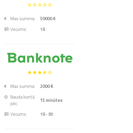
Max summa:
50000 €
Vecums:
18
Max summa:
2000 €
Nauda kontā
15
minūtes
pēc:
Vecums:
18 - 85