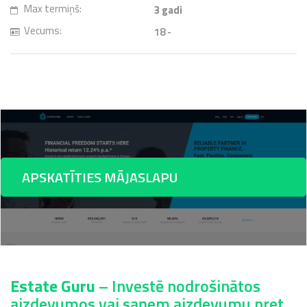
Max termiņš:
3
gadi
Vecums:
18 -
APSKATĪTIES MĀJASLAPU
Estate Guru
– Investē nodrošinātos
aizdevumos vai saņem aizdevumu pret