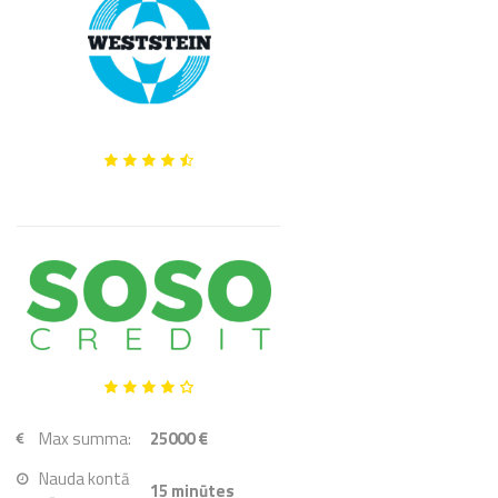
Max summa:
25000 €
Nauda kontā
15
minūtes