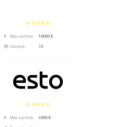
Max summa:
10000 €
Vecums:
18
Max summa:
4000 €