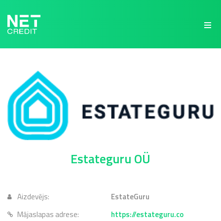
NetCredit.lv
Estateguru OÜ
Aizdevējs:
EstateGuru
Mājaslapas adrese:
https://estateguru.co