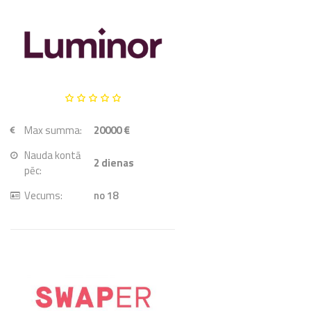
Max summa:
20000 €
Nauda kontā
2
dienas
pēc:
Vecums:
no 18