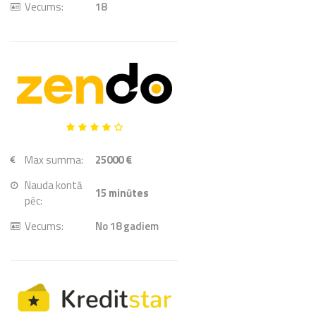
Vecums:
18
Max summa:
25000 €
Nauda kontā
15
minūtes
pēc:
Vecums:
No 18 gadiem