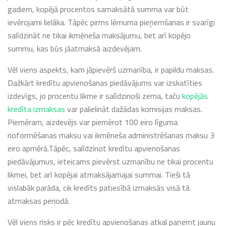
gadiem, kopējā procentos samaksātā summa var būt
ievērojami lielāka. Tāpēc pirms lēmuma pieņemšanas ir svarīgi
salīdzināt ne tikai ikmēneša maksājumu, bet arī kopējo
summu, kas būs jāatmaksā aizdevējam.
Vēl viens aspekts, kam jāpievērš uzmanība, ir papildu maksas.
Dažkārt kredītu apvienošanas piedāvājums var izskatīties
izdevīgs, jo procentu likme ir salīdzinoši zema, taču
kopējās
kredīta izmaksas
var palielināt dažādas komisijas maksas.
Piemēram, aizdevējs var piemērot 100 eiro līguma
noformēšanas maksu vai ikmēneša administrēšanas maksu 3
eiro apmērā.Tāpēc, salīdzinot kredītu apvienošanas
piedāvājumus, ieteicams pievērst uzmanību ne tikai procentu
likmei, bet arī kopējai atmaksājamajai summai. Tieši tā
vislabāk parāda, cik kredīts patiesībā izmaksās visā tā
atmaksas periodā.
Vēl viens risks ir pēc kredītu apvienošanas atkal paņemt jaunu