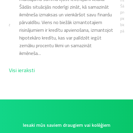
Šādās situācijās noderīgi zināt, kā samazināt
ad
Šādā sit
tāmas,
problēmu
ikmēneša izmaksas un vienkāršot savu finanšu
pieejam
pārvaldību. Viens no biežāk izmantotajiem
 palīdz
biežākie
risinājumiem ir kredītu apvienošana, izmantojot
pārskat
hipotekāro kredītu, kas var palīdzēt iegūt
zemāku procentu likmi un samazināt
ikmēneša…
Visi ieraksti
Iesaki mūs saviem draugiem vai kolēģiem