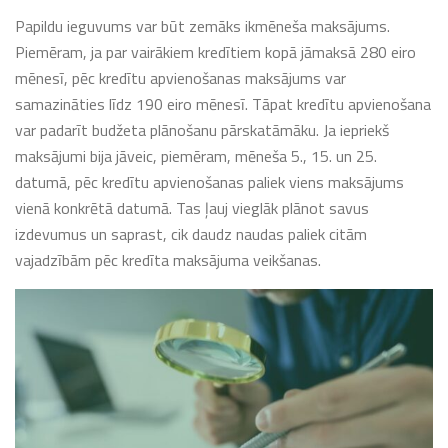
Papildu ieguvums var būt zemāks ikmēneša maksājums.
Piemēram, ja par vairākiem kredītiem kopā jāmaksā 280 eiro
mēnesī, pēc kredītu apvienošanas maksājums var
samazināties līdz 190 eiro mēnesī. Tāpat kredītu apvienošana
var padarīt budžeta plānošanu pārskatāmāku. Ja iepriekš
maksājumi bija jāveic, piemēram, mēneša 5., 15. un 25.
datumā, pēc kredītu apvienošanas paliek viens maksājums
vienā konkrētā datumā. Tas ļauj vieglāk plānot savus
izdevumus un saprast, cik daudz naudas paliek citām
vajadzībām pēc kredīta maksājuma veikšanas.