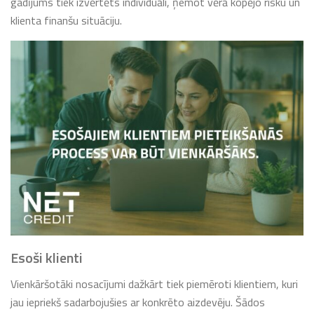
gadījums tiek izvērtēts individuāli, ņemot vērā kopējo risku un
klienta finanšu situāciju.
Esoši klienti
Vienkāršotāki nosacījumi dažkārt tiek piemēroti klientiem, kuri
jau iepriekš sadarbojušies ar konkrēto aizdevēju. Šādos