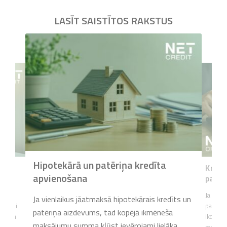
LASĪT SAISTĪTOS RAKSTUS
Hipotekārā un patēriņa kredīta
liktu
Kredīt
apvienošana
parād
trāk,
Ja veid
Ja vienlaikus jāatmaksā hipotekārais kredīts un
k ņemti
parādsai
patēriņa aizdevums, tad kopējā ikmēneša
aicīgām
ikdienā,
maksājumu summa kļūst ievērojami lielāka.
airāki
maksāju