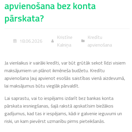
apvienošana bez konta
pārskata?
Kristīne
Kredītu
18.06.2026
Kalniņa
apvienošana
Ja vienlaikus ir vairāki kredīti, var būt grūtāk sekot līdzi visiem
maksājumiem un plānot ikmēneša budžetu. Kredītu
apvienošana ļauj apvienot esošās saistības vienā aizdevumā,
lai maksājumus būtu vieglāk pārvaldīt.
Lai saprastu, vai to iespējams izdarīt bez bankas konta
pārskata iesniegšanas, šajā rakstā apskatīsim biežākos
gadījumus, kad tas ir iespējams, kādi ir galvenie ieguvumi un
riski, un kam pievērst uzmanību pirms pieteikšanās.