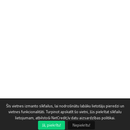
Šīs vietnes izmanto sīkfailus, lai nodrošinātu labāku lietotāju pieredzi un
vietnes funkcionalitāti. Turpinot apskatīt šo vietni, Jūs piekrītat sīkfailu
lietojumam, atbilstoši NetCredit,lv datu aizsardzības politikai.
Jā, piekrītu!
Nepiekrītu!