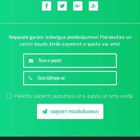
Nepalaid garām izdevīgus piedāvājumus! Pieraksties un
uzzini daudz ātrāk saņemot e-pastu vai sms!
Piekrītu saņemt jaunumus uz e-pastu un sms veidā.
SAŅEMT PIEDĀVĀJUMUS