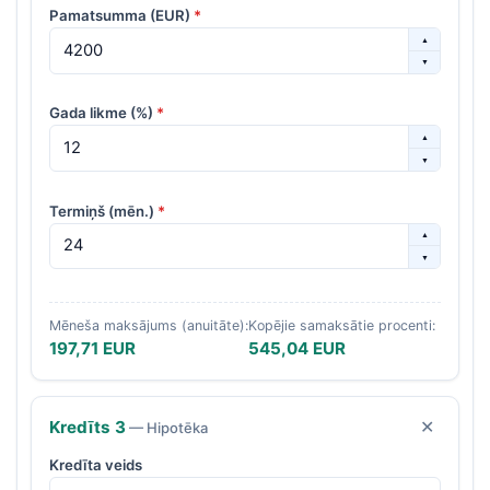
Pamatsumma (EUR)
*
▲
▼
Gada likme (%)
*
▲
▼
Termiņš (mēn.)
*
▲
▼
Mēneša maksājums (anuitāte):
Kopējie samaksātie procenti:
197,71 EUR
545,04 EUR
Kredīts
3
✕
— Hipotēka
Kredīta veids