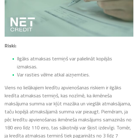
Riski:
Ilgāks atmaksas termiņš var palielināt kopējās
izmaksas.
Var rasties vēlme atkal aizņemties.
Viens no lielākajiem kredītu apvienošanas riskiem ir ilgāks
kredīta atmaksas termiņš, kas nozīmē, ka ikmēneša
maksājuma summa var kļūt mazāka un vieglāk atmaksājama,
taču kopējā atmaksājamā summa var pieaugt. Piemēram, ja
pēc kredītu apvienošanas ikmēneša maksājums samazinās no
180 eiro līdz 110 eiro, tas sākotnēji var šķist izdevīgi. Tomēr,
ja kredīta atmaksas termiņš tiek pagarināts no 3 līdz 7