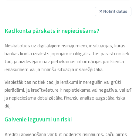
✕ Notīrīt datus
Kad konta pārskats ir nepieciešams?
Neskatoties uz digitālajiem risinājumiem, ir situācijas, kurās
bankas konta izraksts joprojām ir obligāts. Tas parasti notiek
tad, ja aizdevējam nav pietiekamas informācijas par klienta
ienākumiem vai ja finanšu situācija ir sarežģītāka.
Visbiežāk tas notiek tad, ja ienākumi ir neregulāri vai grūti
pierādāmi, ja kredītvēsture ir nepietiekama vai negatīva, vai arī
ja nepieciešama detalizētāka finanšu analīze augstāka riska
dēļ.
Galvenie ieguvumi un riski
Kredītu apvienošana var būt noderīgs risinājums, taču pirms