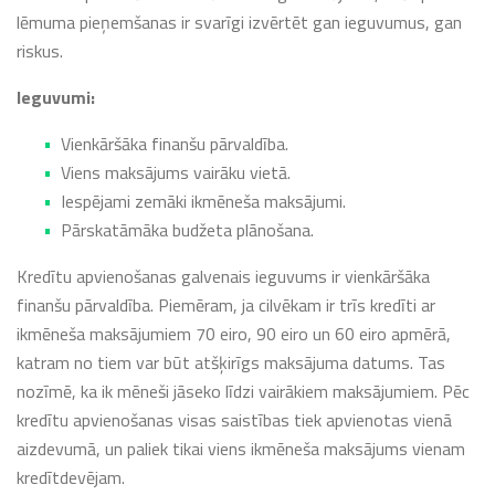
lēmuma pieņemšanas ir svarīgi izvērtēt gan ieguvumus, gan
riskus.
Ieguvumi:
Vienkāršāka finanšu pārvaldība.
Viens maksājums vairāku vietā.
Iespējami zemāki ikmēneša maksājumi.
Pārskatāmāka budžeta plānošana.
Kredītu apvienošanas galvenais ieguvums ir vienkāršāka
finanšu pārvaldība. Piemēram, ja cilvēkam ir trīs kredīti ar
ikmēneša maksājumiem 70 eiro, 90 eiro un 60 eiro apmērā,
katram no tiem var būt atšķirīgs maksājuma datums. Tas
nozīmē, ka ik mēneši jāseko līdzi vairākiem maksājumiem. Pēc
kredītu apvienošanas visas saistības tiek apvienotas vienā
aizdevumā, un paliek tikai viens ikmēneša maksājums vienam
kredītdevējam.