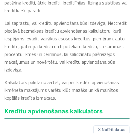
patēriņa kredīti, ātrie kredīti, kredītlīnijas, līzinga saistības vai
kredītkaršu parādi.
Lai saprastu, vai kredītu apvienošana būs izdevīga, Netcredit
piedāvā bezmaksas kredītu apvienošanas kalkulatoru, kurā
iespējams ievadīt vairākus esošos kredītus, piemēram, auto
kredītu, patēriņa kredītu un hipotekāro kredītu, to summas,
procentu likmes un termiņus, lai salīdzinātu pašreizējos
maksājumus un novērtētu, vai kredītu apvienošana būs
izdevīga.
Kalkulators palīdz novērtēt, vai pēc kredītu apvienošanas
ikmēneša maksājums varētu kļūt mazāks un kā mainītos
kopējās kredīta izmaksas.
Kredītu apvienošanas kalkulators
✕ Notīrīt datus