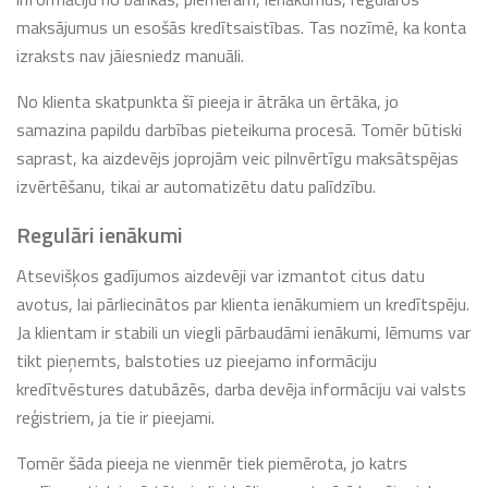
maksājumus un esošās kredītsaistības. Tas nozīmē, ka konta
izraksts nav jāiesniedz manuāli.
No klienta skatpunkta šī pieeja ir ātrāka un ērtāka, jo
samazina papildu darbības pieteikuma procesā. Tomēr būtiski
saprast, ka aizdevējs joprojām veic pilnvērtīgu maksātspējas
izvērtēšanu, tikai ar automatizētu datu palīdzību.
Regulāri ienākumi
Atsevišķos gadījumos aizdevēji var izmantot citus datu
avotus, lai pārliecinātos par klienta ienākumiem un kredītspēju.
Ja klientam ir stabili un viegli pārbaudāmi ienākumi, lēmums var
tikt pieņemts, balstoties uz pieejamo informāciju
kredītvēstures datubāzēs, darba devēja informāciju vai valsts
reģistriem, ja tie ir pieejami.
Tomēr šāda pieeja ne vienmēr tiek piemērota, jo katrs