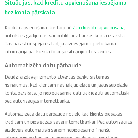
Situācijas, kad kredītu apvienošana iespējama
bez konta pārskata
Kredītu apvienošana, tostarp arī
ātro kredītu apvienošana
,
noteiktos gadījumos var notikt bez bankas konta izraksta.
Tas parasti iespējams tad, ja aizdevējam ir pietiekama
informācija par klienta finanšu situāciju citos veidos.
Automatizēta datu pārbaude
Daudzi aizdevēji izmanto atvērtās banku sistēmas
risinājumus, kad klientam nav jālejupielādē un jāaugšupielādē
konta pārskats, jo nepieciešamie dati tiek iegūti automātiski
pēc autorizācijas internetbankā.
Automatizētā datu pārbaude notiek, kad klients piesakās
kredītam un pieslēdzas savai internetbankai. Pēc autorizācijas
aizdevējs automātiski saņem nepieciešamo finanšu
informāciju no bankas, piemēram, ienākumus, regulāros