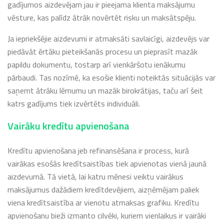
gadījumos aizdevējam jau ir pieejama klienta maksājumu
vēsture, kas palīdz ātrāk novērtēt risku un maksātspēju.
Ja iepriekšējie aizdevumi ir atmaksāti savlaicīgi, aizdevējs var
piedāvāt ērtāku pieteikšanās procesu un pieprasīt mazāk
papildu dokumentu, tostarp arī vienkāršotu ienākumu
pārbaudi. Tas nozīmē, ka esošie klienti noteiktās situācijās var
saņemt ātrāku lēmumu un mazāk birokrātijas, taču arī šeit
katrs gadījums tiek izvērtēts individuāli.
Vairāku kredītu apvienošana
Kredītu apvienošana jeb refinansēšana ir process, kurā
vairākas esošās kredītsaistības tiek apvienotas vienā jaunā
aizdevumā. Tā vietā, lai katru mēnesi veiktu vairākus
maksājumus dažādiem kredītdevējiem, aizņēmējam paliek
viena kredītsaistība ar vienotu atmaksas grafiku. Kredītu
apvienošanu bieži izmanto cilvēki, kuriem vienlaikus ir vairāki