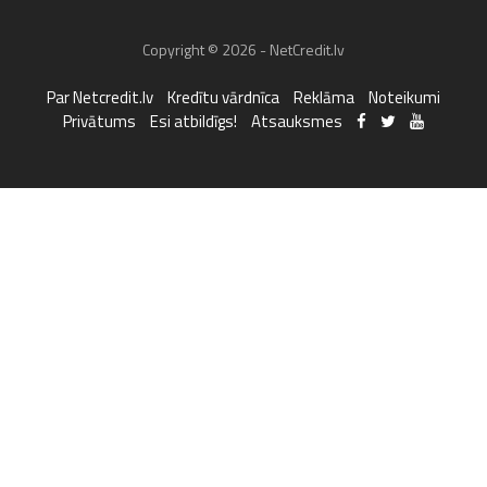
Copyright © 2026 - NetCredit.lv
Par Netcredit.lv
Kredītu vārdnīca
Reklāma
Noteikumi
Privātums
Esi atbildīgs!
Atsauksmes