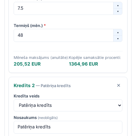
▲
▼
Termiņš (mēn.)
*
▲
▼
Mēneša maksājums (anuitāte):
Kopējie samaksātie procenti:
205,52 EUR
1364,96 EUR
Kredīts
2
✕
— Patēriņa kredīts
Kredīta veids
Nosaukums
(neobligāts)