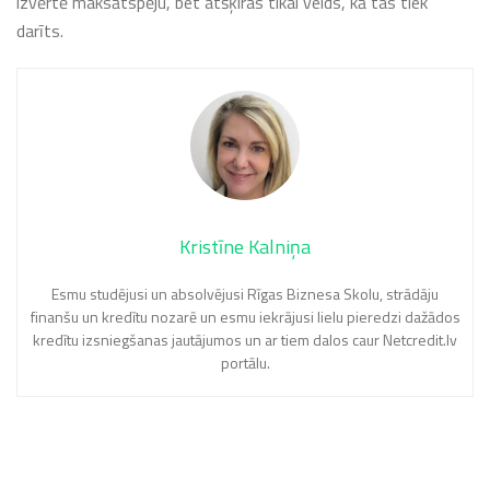
izvērtē maksātspēju, bet atšķiras tikai veids, kā tas tiek
darīts.
Kristīne Kalniņa
Esmu studējusi un absolvējusi Rīgas Biznesa Skolu, strādāju
finanšu un kredītu nozarē un esmu iekrājusi lielu pieredzi dažādos
kredītu izsniegšanas jautājumos un ar tiem dalos caur Netcredit.lv
portālu.