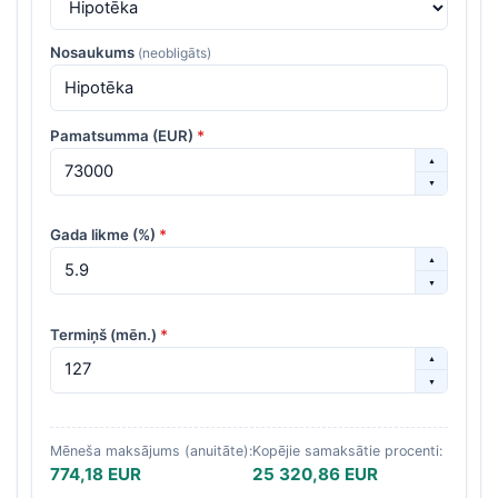
Nosaukums
(neobligāts)
Pamatsumma (EUR)
*
▲
▼
Gada likme (%)
*
▲
▼
Termiņš (mēn.)
*
▲
▼
Mēneša maksājums (anuitāte):
Kopējie samaksātie procenti:
774,18 EUR
25 320,86 EUR