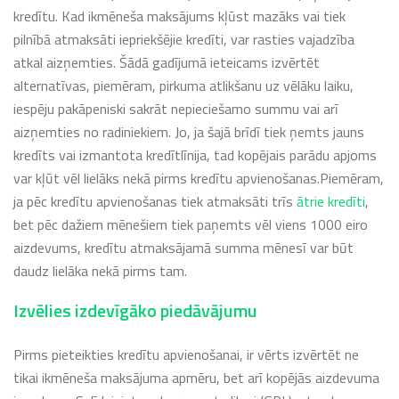
kredītu. Kad ikmēneša maksājums kļūst mazāks vai tiek
pilnībā atmaksāti iepriekšējie kredīti, var rasties vajadzība
atkal aizņemties. Šādā gadījumā ieteicams izvērtēt
alternatīvas, piemēram, pirkuma atlikšanu uz vēlāku laiku,
iespēju pakāpeniski sakrāt nepieciešamo summu vai arī
aizņemties no radiniekiem. Jo, ja šajā brīdī tiek ņemts jauns
kredīts vai izmantota kredītlīnija, tad kopējais parādu apjoms
var kļūt vēl lielāks nekā pirms kredītu apvienošanas.Piemēram,
ja pēc kredītu apvienošanas tiek atmaksāti trīs
ātrie kredīti
,
bet pēc dažiem mēnešiem tiek paņemts vēl viens 1000 eiro
aizdevums, kredītu atmaksājamā summa mēnesī var būt
daudz lielāka nekā pirms tam.
Izvēlies izdevīgāko piedāvājumu
Pirms pieteikties kredītu apvienošanai, ir vērts izvērtēt ne
tikai ikmēneša maksājuma apmēru, bet arī kopējās aizdevuma