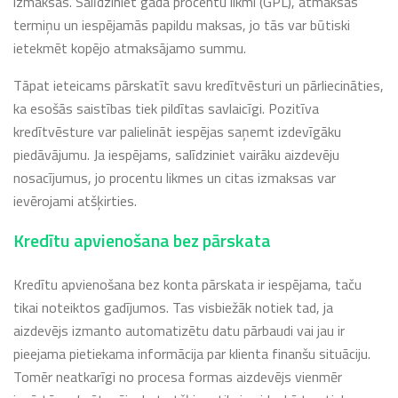
izmaksas. Salīdziniet gada procentu likmi (GPL), atmaksas
termiņu un iespējamās papildu maksas, jo tās var būtiski
ietekmēt kopējo atmaksājamo summu.
Tāpat ieteicams pārskatīt savu kredītvēsturi un pārliecināties,
ka esošās saistības tiek pildītas savlaicīgi. Pozitīva
kredītvēsture var palielināt iespējas saņemt izdevīgāku
piedāvājumu. Ja iespējams, salīdziniet vairāku aizdevēju
nosacījumus, jo procentu likmes un citas izmaksas var
ievērojami atšķirties.
Kredītu apvienošana bez pārskata
Kredītu apvienošana bez konta pārskata ir iespējama, taču
tikai noteiktos gadījumos. Tas visbiežāk notiek tad, ja
aizdevējs izmanto automatizētu datu pārbaudi vai jau ir
pieejama pietiekama informācija par klienta finanšu situāciju.
Tomēr neatkarīgi no procesa formas aizdevējs vienmēr