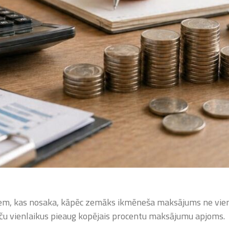
riem, kas nosaka, kāpēc zemāks ikmēneša maksājums ne vien
ču vienlaikus pieaug kopējais procentu maksājumu apjoms.