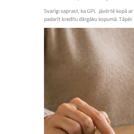
Svarīgi saprast, ka GPL jāvērtē kopā a
padarīt kredītu dārgāku kopumā. Tāpēc būt