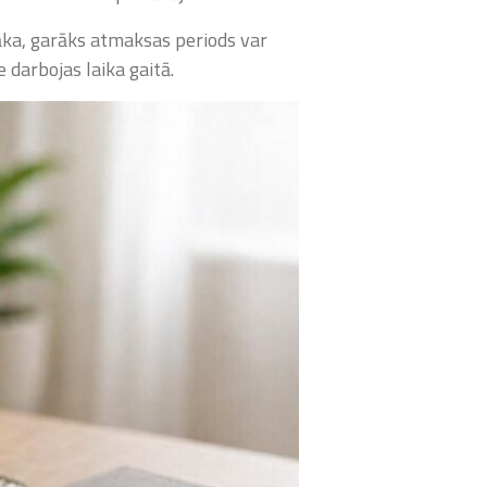
āka, garāks atmaksas periods var
e darbojas laika gaitā.