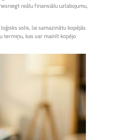
 nesniegt reālu finansiālu uzlabojumu,
loģisks solis, lai samazinātu kopējās
u termiņu, kas var mainīt kopējo