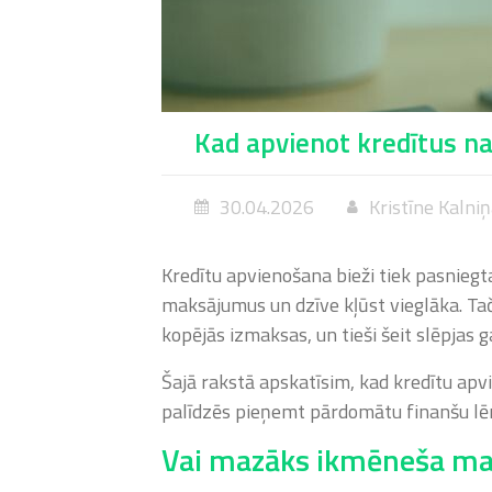
Kad apvienot kredītus na
30.04.2026
Kristīne Kalni
Kredītu apvienošana bieži tiek pasnieg
maksājumus un dzīve kļūst vieglāka. T
kopējās izmaksas, un tieši šeit slēpjas
Šajā rakstā apskatīsim, kad kredītu apvi
palīdzēs pieņemt pārdomātu finanšu l
Vai mazāks ikmēneša ma