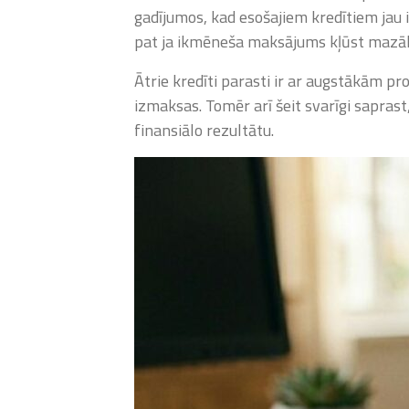
gadījumos, kad esošajiem kredītiem jau i
pat ja ikmēneša maksājums kļūst mazā
Ātrie kredīti parasti ir ar augstākām pr
izmaksas. Tomēr arī šeit svarīgi sapra
finansiālo rezultātu.