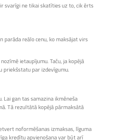
varīgi ne tikai skatīties uz to, cik ērts
Un parāda reālo cenu, ko maksājat virs
ozīmē ietaupījumu. Taču, ja kopējā
šu priekšstatu par izdevīgumu.
u. Lai gan tas samazina ikmēneša
mā. Tā rezultātā kopējā pārmaksātā
 ietvert noformēšanas izmaksas, līguma
īga kredītu apvienošana var būt arī