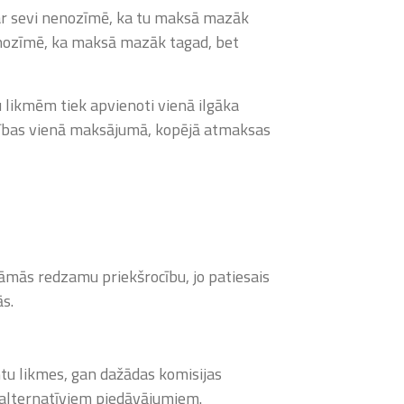
par sevi nenozīmē, ka tu maksā mazāk
 nozīmē, ka maksā mazāk tagad, bet
 likmēm tiek apvienoti vienā ilgāka
tības vienā maksājumā, kopējā atmaksas
lāmās redzamu priekšrocību, jo patiesais
s.
ntu likmes, gan dažādas komisijas
n alternatīviem piedāvājumiem.