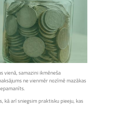
us vienā, samazini ikmēneša
ša maksājums ne vienmēr nozīmē mazākas
 nepamanīts.
, kā arī sniegsim praktisku pieeju, kas