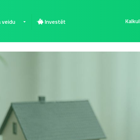
Kalkul
a veidu
Investēt