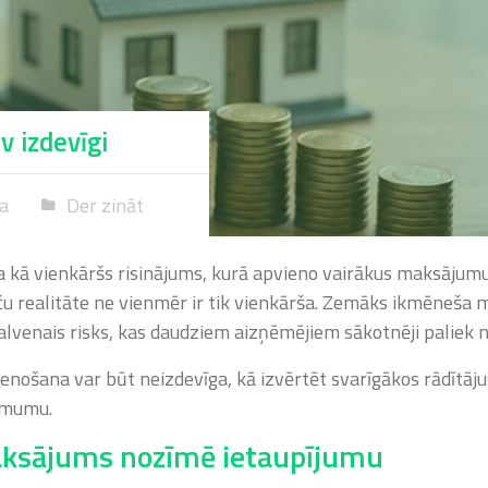
v izdevīgi
ņa
Der zināt
ta kā vienkāršs risinājums, kurā apvieno vairākus maksājum
aču realitāte ne vienmēr ir tik vienkārša. Zemāks ikmēne
 galvenais risks, kas daudziem aizņēmējiem sākotnēji paliek
enošana var būt neizdevīga, kā izvērtēt svarīgākos rādītājus
ēmumu.
ksājums nozīmē ietaupījumu