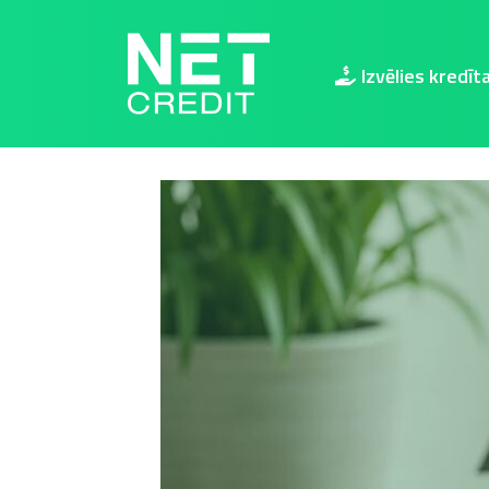
NetCredit.lv
Izvēlies kredīt