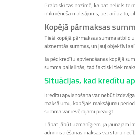
Praktiski tas nozīmē, ka pat neliels ter
ir ikmēneša maksājums, bet arī uz to, cik
Kopējā pārmaksas sum
Tieši kopējā pārmaksas summa atbild uz 
aizņemtās summas, un ļauj objektīvi sa
Ja pēc kredītu apvienošanas kopējā su
summa palielinās, tad faktiski tiek maks
Situācijas, kad kredītu a
Kredītu apvienošana var nebūt izdevīga
maksājumu, kopējais maksājumu periods 
summa var ievērojami pieaugt.
Tāpat jābūt uzmanīgiem, ja jaunajam kr
administrēšanas maksas vai starpniecīb