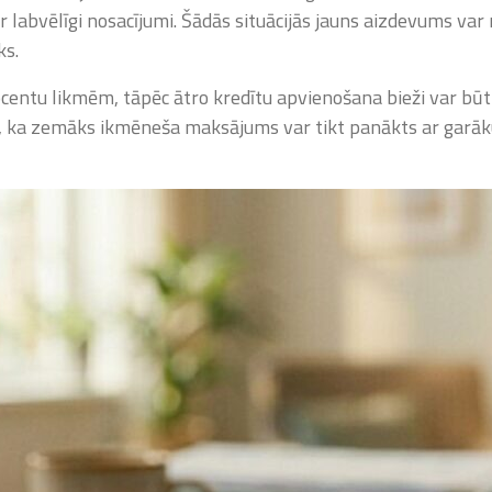
r labvēlīgi nosacījumi. Šādās situācijās jauns aizdevums var
ks.
ocentu likmēm, tāpēc ātro kredītu apvienošana bieži var būt 
st, ka zemāks ikmēneša maksājums var tikt panākts ar garāk