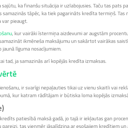
jūtu, ka finanšu situācija ir uzlabojusies. Taču tas pats 
 samazinās tāpēc, ka tiek pagarināts kredīta termiņš. Tas
 var pieaugt.
nošanu
, kur vairāki īstermiņa aizdevumi ar augstām procentu
ms samazināt ikmēneša maksājumu un sakārtot vairākas sais
o jaunā līguma nosacījumiem.
i tad, ja samazinās arī kopējās kredīta izmaksas.
zvērtē
ošanu, ir svarīgi nepaļauties tikai uz vienu skaitli vai rek
pumā, kur katram rādītājam ir būtiska loma kopējās izmaksā
e)
kredīts patiesībā maksā gadā, jo tajā ir iekļautas gan proce
u pareizi, tas vienmēr jāsalīdzina ar esošajiem kredītiem u