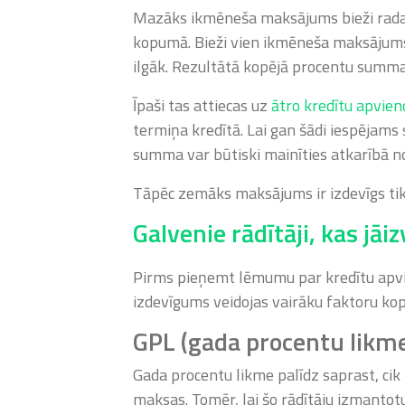
Mazāks ikmēneša maksājums bieži rada sa
kopumā. Bieži vien ikmēneša maksājums
ilgāk. Rezultātā kopējā procentu summa
Īpaši tas attiecas uz
ātro kredītu apvie
termiņa kredītā. Lai gan šādi iespēja
summa var būtiski mainīties atkarībā n
Tāpēc zemāks maksājums ir izdevīgs tika
Galvenie rādītāji, kas jāi
Pirms pieņemt lēmumu par kredītu apvien
izdevīgums veidojas vairāku faktoru ko
GPL (gada procentu likm
Gada procentu likme palīdz saprast, cik 
maksas. Tomēr, lai šo rādītāju izmantot