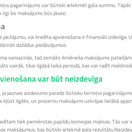
miņa pagarinājums var būtiski ietekmēt gala summu. Tāpēc ir s
 ilgi šis maksājums būs jāveic.
ma
jautājumu, vai kredīta apvienošana ir finansiāli izdevīga. 
līdzināt dažādus piedāvājumus.
mma samazinās, tad zemāks ikmēneša maksājums patiešām n
āts vairāk, tikai ilgākā laika periodā, kas var radīt maldino
pvienošana var būt neizdevīga
, ja jaunais aizdevums paredz būtisku termiņa pagarinājum
kļūst ilgāks, un procentu maksājumi uzkrājas lielākā apjo
edītam tiek piemērotas papildu komisijas maksas. Tās var
as maksājumus, kas būtiski ietekmē gala rezultātu.Neizdev