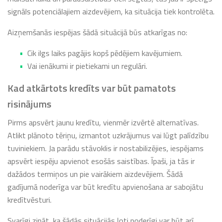
signāls potenciālajiem aizdevējiem, ka situācija tiek kontrolēta.
Aizņemšanās iespējas šādā situācijā būs atkarīgas no:
Cik ilgs laiks pagājis kopš pēdējiem kavējumiem.
Vai ienākumi ir pietiekami un regulāri.
Kad atkārtots kredīts var būt pamatots
risinājums
Pirms apsvērt jaunu kredītu, vienmēr izvērtē alternatīvas.
Atlikt plānoto tēriņu, izmantot uzkrājumus vai lūgt palīdzību
tuviniekiem. Ja parādu stāvoklis ir nostabilizējies, iespējams
apsvērt iespēju apvienot esošās saistības. Īpaši, ja tās ir
dažādos termiņos un pie vairākiem aizdevējiem. Šādā
gadījumā noderīga var būt kredītu apvienošana ar sabojātu
kredītvēsturi.
Svarīgi zināt, ka šādās situācijās ļoti noderīgi var būt arī