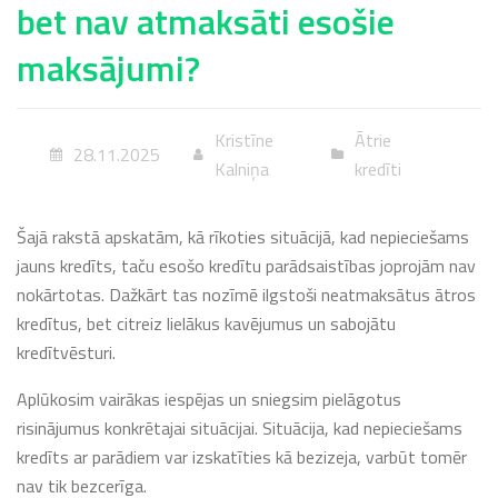
bet nav atmaksāti esošie
maksājumi?
Kristīne
Ātrie
28.11.2025
Kalniņa
kredīti
Šajā rakstā apskatām, kā rīkoties situācijā, kad nepieciešams
jauns kredīts, taču esošo kredītu parādsaistības joprojām nav
nokārtotas. Dažkārt tas nozīmē ilgstoši neatmaksātus ātros
kredītus, bet citreiz lielākus kavējumus un sabojātu
kredītvēsturi.
Aplūkosim vairākas iespējas un sniegsim pielāgotus
risinājumus konkrētajai situācijai. Situācija, kad nepieciešams
kredīts ar parādiem var izskatīties kā bezizeja, varbūt tomēr
nav tik bezcerīga.