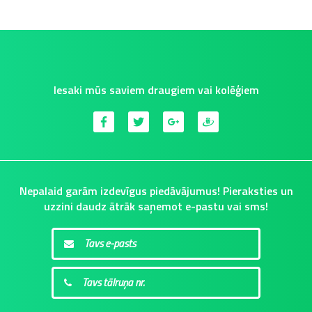
Iesaki mūs saviem draugiem vai kolēģiem
Nepalaid garām izdevīgus piedāvājumus! Pieraksties un
uzzini daudz ātrāk saņemot e-pastu vai sms!