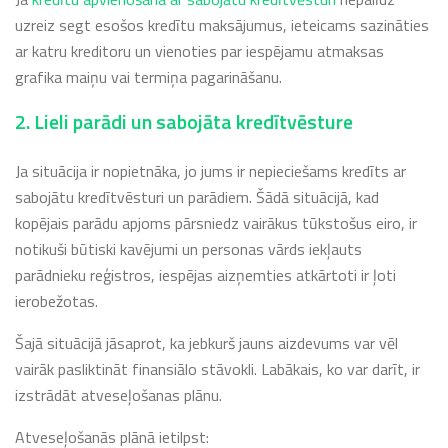
uzreiz segt esošos kredītu maksājumus, ieteicams sazināties
ar katru kreditoru un vienoties par iespējamu atmaksas
grafika maiņu vai termiņa pagarināšanu.
2. Lieli parādi un sabojāta kredītvēsture
Ja situācija ir nopietnāka, jo jums ir nepieciešams kredīts ar
sabojātu kredītvēsturi un parādiem. Šādā situācijā, kad
kopējais parādu apjoms pārsniedz vairākus tūkstošus eiro, ir
notikuši būtiski kavējumi un personas vārds iekļauts
parādnieku reģistros, iespējas aizņemties atkārtoti ir ļoti
ierobežotas.
Šajā situācijā jāsaprot, ka jebkurš jauns aizdevums var vēl
vairāk pasliktināt finansiālo stāvokli. Labākais, ko var darīt, ir
izstrādāt atveseļošanas plānu.
Atveseļošanās plānā ietilpst: