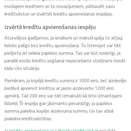
esošajiem kredītiem un to nosacījumiem, pārbaudīt savu
kredītvēsturi un izvērtēt kredītu apvienošanas iespējas.
Izvērtē kredītu apvienošanas iespēju
Atsevišķos gadījumos, ja ienākumi un maksātspēja to atļauj,
lielisks palīgs būs kredītu apvienošana. To īstenojot var tikt
piešķirta arī neliela papildus summa. Tas var būt noderīgi, ja
paralēli esošo kredītu segšanai nepieciešams steidzami risināt
kādu citu situāciju.
Piemēram, ja kopējā kredītu summa ir 1000 eiro, bet aizdevējs
piedāvā apvienot kredītus ar jaunu aizdevumu 1200 eiro
apmērā. Tad 200 eiro var tikt izmaksāti kā brīvi izmantojami
līdzekļi. Šī iespēja gan jāizmanto piesardzīgi, jo papildus
summa palielina kopējo aizdevuma summu. Un tas atkal
pialielina kredītsaistības.
Ja
kredītu apvienošana ar sabojātu kredītvēsturi
nepalīdz