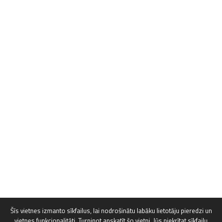
Šīs vietnes izmanto sīkfailus, lai nodrošinātu labāku lietotāju pieredzi un
vietnes funkcionalitāti. Turpinot apskatīt šo vietni, Jūs piekrītat sīkfailu