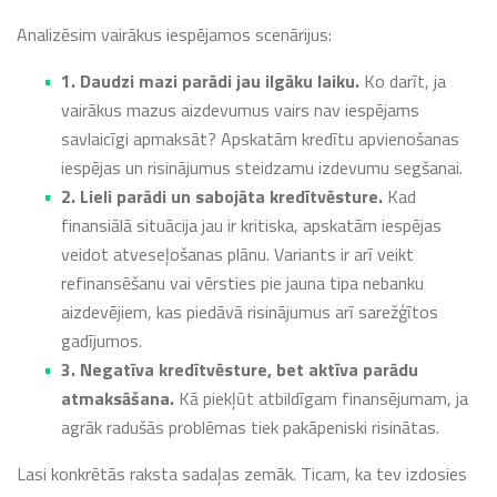
Analizēsim vairākus iespējamos scenārijus:
1. Daudzi mazi parādi jau ilgāku laiku.
Ko darīt, ja
vairākus mazus aizdevumus vairs nav iespējams
savlaicīgi apmaksāt? Apskatām kredītu apvienošanas
iespējas un risinājumus steidzamu izdevumu segšanai.
2. Lieli parādi un sabojāta kredītvēsture.
Kad
finansiālā situācija jau ir kritiska, apskatām iespējas
veidot atveseļošanas plānu. Variants ir arī veikt
refinansēšanu vai vērsties pie jauna tipa nebanku
aizdevējiem, kas piedāvā risinājumus arī sarežģītos
gadījumos.
3. Negatīva kredītvēsture, bet aktīva parādu
atmaksāšana.
Kā piekļūt atbildīgam finansējumam, ja
agrāk radušās problēmas tiek pakāpeniski risinātas.
Lasi konkrētās raksta sadaļas zemāk. Ticam, ka tev izdosies