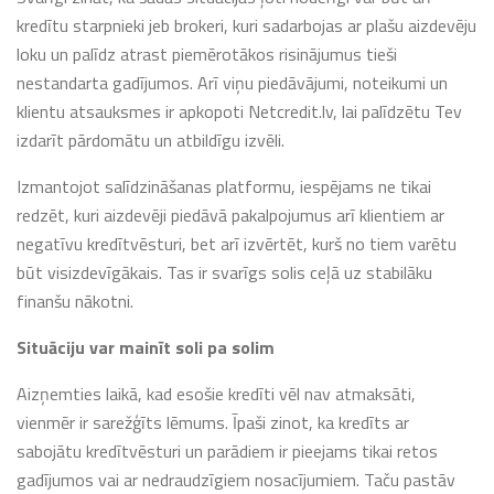
kredītu starpnieki jeb brokeri, kuri sadarbojas ar plašu aizdevēju
loku un palīdz atrast piemērotākos risinājumus tieši
nestandarta gadījumos. Arī viņu piedāvājumi, noteikumi un
klientu atsauksmes ir apkopoti Netcredit.lv, lai palīdzētu Tev
izdarīt pārdomātu un atbildīgu izvēli.
Izmantojot salīdzināšanas platformu, iespējams ne tikai
redzēt, kuri aizdevēji piedāvā pakalpojumus arī klientiem ar
negatīvu kredītvēsturi, bet arī izvērtēt, kurš no tiem varētu
būt visizdevīgākais. Tas ir svarīgs solis ceļā uz stabilāku
finanšu nākotni.
Situāciju var mainīt soli pa solim
Aizņemties laikā, kad esošie kredīti vēl nav atmaksāti,
vienmēr ir sarežģīts lēmums. Īpaši zinot, ka kredīts ar
sabojātu kredītvēsturi un parādiem ir pieejams tikai retos
gadījumos vai ar nedraudzīgiem nosacījumiem. Taču pastāv