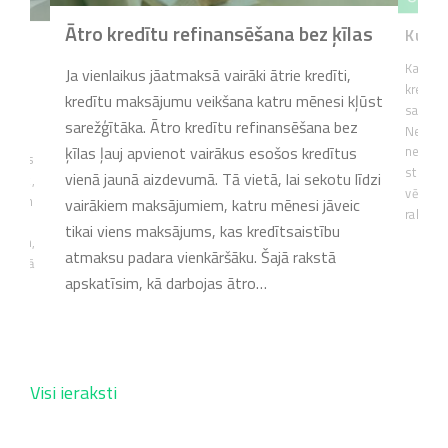
Ātro kredītu refinansēšana bez ķīlas
Kur da
tīvu
Kad šķie
Ja vienlaikus jāatmaksā vairāki ātrie kredīti,
kredītu 
kredītu maksājumu veikšana katru mēnesi kļūst
saglabāt
ika un
sarežģītāka. Ātro kredītu refinansēšana bez
Neatkarī
ēr
ķīlas ļauj apvienot vairākus esošos kredītus
nepared
spējas
steidzam
vienā jaunā aizdevumā. Tā vietā, lai sekotu līdzi
aprast,
vērsties
ību un
vairākiem maksājumiem, katru mēnesi jāveic
rakstā 
tra
tikai viens maksājums, kas kredītsaistību
katīsim,
atmaksu padara vienkāršāku. Šajā rakstā
ību, kā
apskatīsim, kā darbojas ātro…
Visi ieraksti