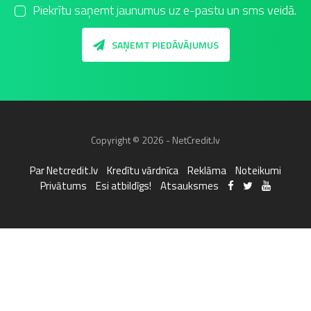
Piekrītu saņemt jaunumus uz e-pastu un sms veidā.
SAŅEMT PIEDĀVĀJUMUS
Copyright © 2026 - NetCredit.lv
Par Netcredit.lv
Kredītu vārdnīca
Reklāma
Noteikumi
Privātums
Esi atbildīgs!
Atsauksmes