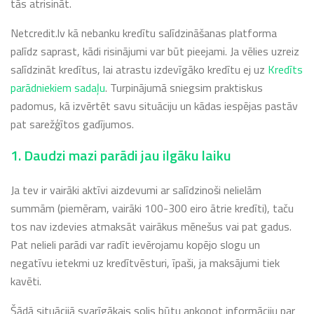
tās atrisināt.
Netcredit.lv kā nebanku kredītu salīdzināšanas platforma
palīdz saprast, kādi risinājumi var būt pieejami. Ja vēlies uzreiz
salīdzināt kredītus, lai atrastu izdevīgāko kredītu ej uz
Kredīts
parādniekiem sadaļu
. Turpinājumā sniegsim praktiskus
padomus, kā izvērtēt savu situāciju un kādas iespējas pastāv
pat sarežģītos gadījumos.
1. Daudzi mazi parādi jau ilgāku laiku
Ja tev ir vairāki aktīvi aizdevumi ar salīdzinoši nelielām
summām (piemēram, vairāki 100-300 eiro ātrie kredīti), taču
tos nav izdevies atmaksāt vairākus mēnešus vai pat gadus.
Pat nelieli parādi var radīt ievērojamu kopējo slogu un
negatīvu ietekmi uz kredītvēsturi, īpaši, ja maksājumi tiek
kavēti.
Šādā situācijā svarīgākais solis būtu apkopot informāciju par