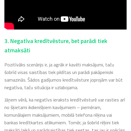
3. Negatīva kredītvēsture, bet parādi tiek
atmaksāti
Pozitīvāks scenārijs ir, ja agrāk ir kavēti maksājumi, taču
šobrīd visas saistības tiek pildītas un parādi pakāpeniski
samazinās. Šādos gadījumos kredītvēsture joprojām var būt
negatīva, taču situācija ir uzlabojama.
Jāņem vērā, ka negatīvs ieraksts kredītvēsturē var rasties arī
no šķietami ikdienišķiem kavējumiem – piemēram,
komunālajiem maksājumiem, mobilā telefona rēķina vai
bankas kredītkartes atlikumiem. Tomēr, ja šobrīd rēķini tiek
maksāti laikā un parādsaistības tiek segtas, tas jau ir spēcīgs