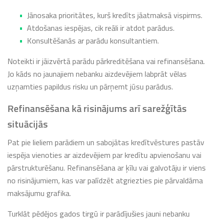
Jānosaka prioritātes, kurš kredīts jāatmaksā vispirms.
Atdošanas iespējas, cik reāli ir atdot parādus.
Konsultēšanās ar parādu konsultantiem.
Noteikti ir jāizvērtā parādu pārkreditēšana vai refinansēšana.
Jo kāds no jaunajiem nebanku aizdevējiem labprāt vēlas
uzņamties papildus risku un pārņemt jūsu parādus.
Refinansēšana kā risinājums arī sarežģītās
situācijās
Pat pie lieliem parādiem un sabojātas kredītvēstures pastāv
iespēja vienoties ar aizdevējiem par kredītu apvienošanu vai
pārstrukturēšanu. Refinansēšana ar ķīlu vai galvotāju ir viens
no risinājumiem, kas var palīdzēt atgriezties pie pārvaldāma
maksājumu grafika.
Turklāt pēdējos gados tirgū ir parādījušies jauni nebanku