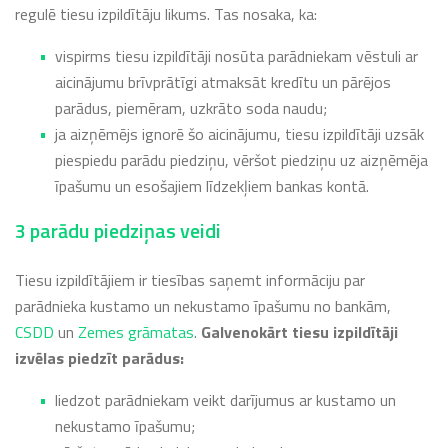
regulē tiesu izpildītāju likums. Tas nosaka, ka:
vispirms tiesu izpildītāji nosūta parādniekam vēstuli ar
aicinājumu brīvprātīgi atmaksāt kredītu un pārējos
parādus, piemēram, uzkrāto soda naudu;
ja aizņēmējs ignorē šo aicinājumu, tiesu izpildītāji uzsāk
piespiedu parādu piedziņu, vēršot piedziņu uz aizņēmēja
īpašumu un esošajiem līdzekļiem bankas kontā.
3 parādu piedziņas veidi
Tiesu izpildītājiem ir tiesības saņemt informāciju par
parādnieka kustamo un nekustamo īpašumu no bankām,
CSDD
un
Zemes grāmatas
.
Galvenokārt tiesu izpildītāji
izvēlas piedzīt parādus:
liedzot parādniekam veikt darījumus ar kustamo un
nekustamo īpašumu;