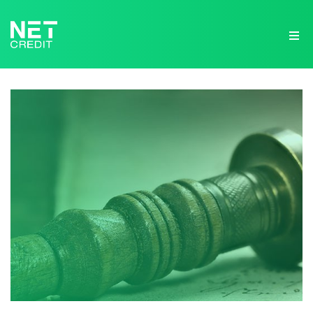
NetCredit.lv