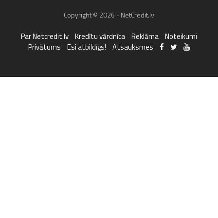
Copyright © 2026 - NetCredit.lv
Par Netcredit.lv
Kredītu vārdnīca
Reklāma
Noteikumi
Privātums
Esi atbildīgs!
Atsauksmes