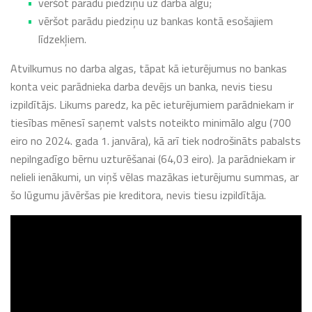
vēršot parādu piedziņu uz darba algu;
vēršot parādu piedziņu uz bankas kontā esošajiem
līdzekļiem.
Atvilkumus no darba algas, tāpat kā ieturējumus no bankas
konta veic parādnieka darba devējs un banka, nevis tiesu
izpildītājs. Likums paredz, ka pēc ieturējumiem parādniekam ir
tiesības mēnesī saņemt valsts noteikto minimālo algu (700
eiro no 2024. gada 1. janvāra), kā arī tiek nodrošināts pabalsts
nepilngadīgo bērnu uzturēšanai (64,03 eiro). Ja parādniekam ir
nelieli ienākumi, un viņš vēlas mazākas ieturējumu summas, ar
šo lūgumu jāvēršas pie kreditora, nevis tiesu izpildītāja.