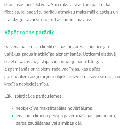
izrādījušas neefektīvas. Šajā rakstā stāstām par to, kā
rīkoties, lai padarītu parādu atmaksu maksimāli elastīgu un
draudzīgu Tavai situācijai. Lasi un liec aiz auss!
Kāpēc rodas parādi?
Galvenā patērētāju kreditēšanas nozares tendence jau
vairākus gadus ir atbildīga aizņemšanās. Uzticami aizdevēji
izvieto savās mājaslapās informāciju par atbildīgas
aizņemšanās principiem, rada vadlīnijas, kas palīdz
potenciāliem aizņēmējiem objektīvi izvērtēt savu situāciju un
kredīta nepieciešamību.
Lūk, izplatītākie parādu iemesli:
neobjektīvs maksātspējas novērtējums;
ienākumu līmeņa pēkšņa pazemināšanās, piemēram,
darba zaudēšanas vai slimības dēļ.