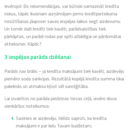
Ievērojot šīs rekomendācijas, var būtiski samazināt kredīta
riskus, tāpēc ikvienam aizņēmējam pirms kredītpieteikuma
nosūtīšanas jāapsver savas iespējas laikus segt aizdevumu.
Un tomēr daži kredīti tiek kavēti, parādsaistības tiek
pārkāptas, un parādi rodas par spīti atbildīgai un pārdomātai
attieksmei. Kāpēc?
3 iespējas parāda dzēšanai
Parāds nav brālis – ja kredīta maksājumi tiek kavēti, aizdevējs
piemēro soda sankcijas. Rezultātā kopējā kredīta summa tikai
palielinās un atmaksa kļūst vēl sarežģītāka.
Lai izvairītos no parāda piedziņas tiesas ceļā, ievēro divus
vienkāršus noteikumus:
Sazinies ar aizdevēju, tiklīdz saproti, ka kredīta
maksājumi ir par lielu Tavam budžetam;