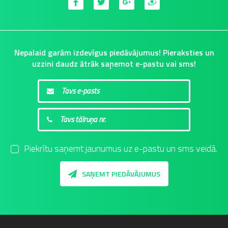
Nepalaid garām izdevīgus piedāvājumus! Pieraksties un
uzzini daudz ātrāk saņemot e-pastu vai sms!
Piekrītu saņemt jaunumus uz e-pastu un sms veidā.
SAŅEMT PIEDĀVĀJUMUS