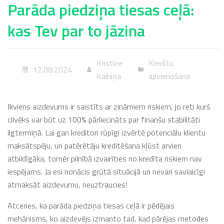
Parāda piedziņa tiesas ceļā:
kas Tev par to jāzina
Kristīne
Kredītu
12.08.2024
Kalniņa
apvienošana
Ikviens aizdevums ir saistīts ar zināmiem riskiem, jo reti kurš
cilvēks var būt uz 100% pārliecināts par finanšu stabilitāti
ilgtermiņā. Lai gan kreditori rūpīgi izvērtē potenciālu klientu
maksātspēju, un patērētāju kreditēšana kļūst arvien
atbildīgāka, tomēr pilnībā izvairīties no kredīta riskiem nav
iespējams. Ja esi nonācis grūtā situācijā un nevari savlaicīgi
atmaksāt aizdevumu, neuztraucies!
Atceries, ka parāda piedziņa tiesas ceļā ir pēdējais
mehānisms, ko aizdevējs izmanto tad, kad pārējas metodes