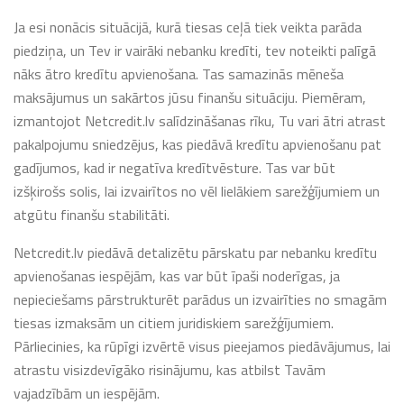
Ja esi nonācis situācijā, kurā tiesas ceļā tiek veikta parāda
piedziņa, un Tev ir vairāki nebanku kredīti, tev noteikti palīgā
nāks ātro kredītu apvienošana. Tas samazinās mēneša
maksājumus un sakārtos jūsu finanšu situāciju. Piemēram,
izmantojot Netcredit.lv salīdzināšanas rīku, Tu vari ātri atrast
pakalpojumu sniedzējus, kas piedāvā kredītu apvienošanu pat
gadījumos, kad ir negatīva kredītvēsture. Tas var būt
izšķirošs solis, lai izvairītos no vēl lielākiem sarežģījumiem un
atgūtu finanšu stabilitāti.
Netcredit.lv piedāvā detalizētu pārskatu par nebanku kredītu
apvienošanas iespējām, kas var būt īpaši noderīgas, ja
nepieciešams pārstrukturēt parādus un izvairīties no smagām
tiesas izmaksām un citiem juridiskiem sarežģījumiem.
Pārliecinies, ka rūpīgi izvērtē visus pieejamos piedāvājumus, lai
atrastu visizdevīgāko risinājumu, kas atbilst Tavām
vajadzībām un iespējām.