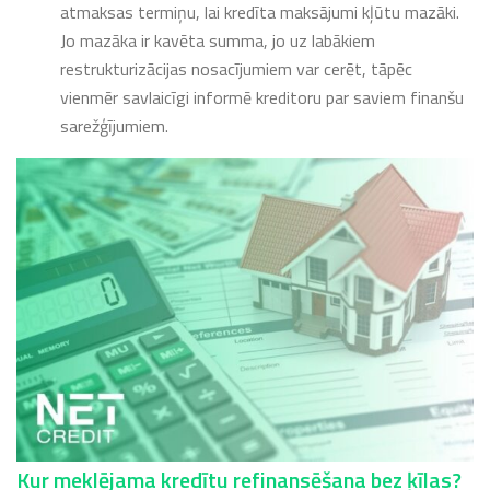
atmaksas termiņu, lai kredīta maksājumi kļūtu mazāki.
Jo mazāka ir kavēta summa, jo uz labākiem
restrukturizācijas nosacījumiem var cerēt, tāpēc
vienmēr savlaicīgi informē kreditoru par saviem finanšu
sarežģījumiem.
Kur meklējama kredītu refinansēšana bez ķīlas?