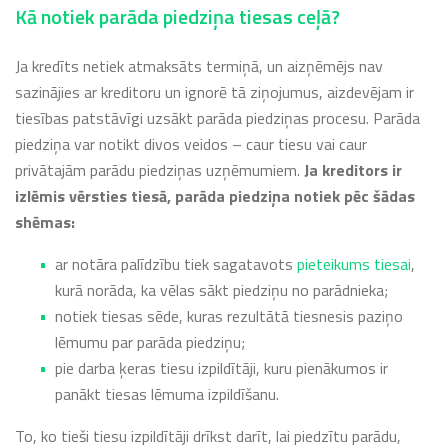
Kā notiek parāda piedziņa tiesas ceļā?
Ja kredīts netiek atmaksāts termiņā, un aizņēmējs nav
sazinājies ar kreditoru un ignorē tā ziņojumus, aizdevējam ir
tiesības patstāvīgi uzsākt parāda piedziņas procesu. Parāda
piedziņa var notikt divos veidos – caur tiesu vai caur
privātajām parādu piedziņas uzņēmumiem.
Ja kreditors ir
izlēmis vērsties tiesā, parāda piedziņa notiek pēc šādas
shēmas:
ar notāra palīdzību tiek sagatavots
pieteikums tiesai
,
kurā norāda, ka vēlas sākt piedziņu no parādnieka;
notiek tiesas sēde, kuras rezultātā tiesnesis paziņo
lēmumu par parāda piedziņu;
pie darba ķeras tiesu izpildītāji, kuru pienākumos ir
panākt tiesas lēmuma izpildīšanu.
To, ko tieši tiesu izpildītāji drīkst darīt, lai piedzītu parādu,