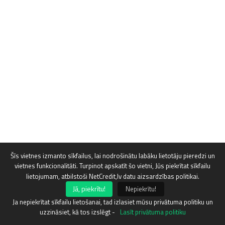
Šīs vietnes izmanto sīkfailus, lai nodrošinātu labāku lietotāju pieredzi un
vietnes funkcionalitāti. Turpinot apskatīt šo vietni, Jūs piekrītat sīkfailu
lietojumam, atbilstoši NetCredit,lv datu aizsardzības politikai.
Jā, piekrītu!
Nepiekrītu!
Ja nepiekrītat sīkfailu lietošanai, tad izlasiet mūsu privātuma politiku un
uzzināsiet, kā tos izslēgt -
Lasīt privātuma politiku