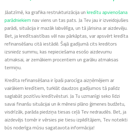
Jāatzīmē, ka grafika restrukturizācija un
kredītu apvienošana
parādniekiem
nav viens un tas pats. Ja Tev jau ir izveidojušies
parādi, situācija ir mazāk labvēlīga, un tā jārisina ar aizdevēju.
Bet, ja kredītsaistības vēl nav pārkāptas, var apsvērt kredīta
refinansēšanu citā iestādē. Šajā gadījumā cits kreditors
izsniedz summu, kas nepieciešama esošo aizdevumu
atmaksai, ar zemākiem procentiem un garāku atmaksas
termiņu.
Kredīta refinansēšana ir īpaši parocīga aizņēmējiem ar
vairākiem kredītiem, turklāt daudzos gadījumos tā palīdz
saglabāt pozitīvu kredītvēsturi. Ja Tu uzmanīgi seko līdzi
savai finanšu situācijai un ik mēnesi plāno ģimenes budžetu,
visdrīzāk, parāda piedziņa tiesas ceļā Tev nedraudēs. Bet, ja
aizdevējs tomēr ir vērsies pie tiesu izpildītājiem, Tev noteikti
būs noderīga mūsu sagatavota informācija!