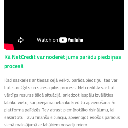
Kā NetCredit var noderēt jums parādu piedziņas
procesā
Kad saskaries ar tiesas ceļā veiktu parāda piedziņu, tas var
būt sarežģīts un stresa pilns process. Netcredit.lv var būt
vērtīgs resurss šādā situācijā, sniedzot iespēju izvēlēties
labāko vietu, kur pieejama nebanku kredītu apvienošana. Šī
platforma palīdzēs Tev atrast piemērotāko risinājumu, lai
sakārtotu Tavu finanšu situāciju, apvienojot esošos parādus
vienā maksājumā ar labākiem nosacījumiem.