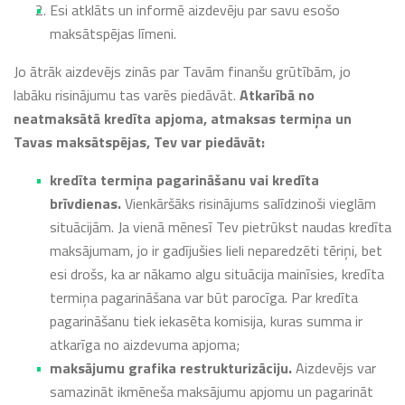
Esi atklāts un informē aizdevēju par savu esošo
maksātspējas līmeni.
Jo ātrāk aizdevējs zinās par Tavām finanšu grūtībām, jo
labāku risinājumu tas varēs piedāvāt.
Atkarībā no
neatmaksātā kredīta apjoma, atmaksas termiņa un
Tavas maksātspējas, Tev var piedāvāt:
kredīta termiņa pagarināšanu vai kredīta
brīvdienas.
Vienkāršāks risinājums salīdzinoši vieglām
situācijām. Ja vienā mēnesī Tev pietrūkst naudas kredīta
maksājumam, jo ir gadījušies lieli neparedzēti tēriņi, bet
esi drošs, ka ar nākamo algu situācija mainīsies, kredīta
termiņa pagarināšana var būt parocīga. Par kredīta
pagarināšanu tiek iekasēta komisija, kuras summa ir
atkarīga no aizdevuma apjoma;
maksājumu grafika restrukturizāciju.
Aizdevējs var
samazināt ikmēneša maksājumu apjomu un pagarināt