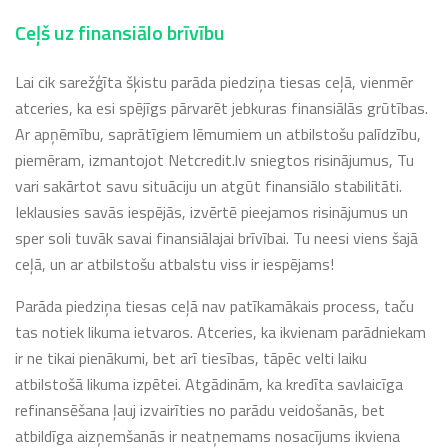
Ceļš uz finansiālo brīvību
Lai cik sarežģīta šķistu parāda piedziņa tiesas ceļā, vienmēr
atceries, ka esi spējīgs pārvarēt jebkuras finansiālās grūtības.
Ar apņēmību, saprātīgiem lēmumiem un atbilstošu palīdzību,
piemēram, izmantojot Netcredit.lv sniegtos risinājumus, Tu
vari sakārtot savu situāciju un atgūt finansiālo stabilitāti.
Ieklausies savās iespējās, izvērtē pieejamos risinājumus un
sper soli tuvāk savai finansiālajai brīvībai. Tu neesi viens šajā
ceļā, un ar atbilstošu atbalstu viss ir iespējams!
Parāda piedziņa tiesas ceļā nav patīkamākais process, taču
tas notiek likuma ietvaros. Atceries, ka ikvienam parādniekam
ir ne tikai pienākumi, bet arī tiesības, tāpēc velti laiku
atbilstošā likuma izpētei. Atgādinām, ka kredīta savlaicīga
refinansēšana ļauj izvairīties no parādu veidošanās, bet
atbildīga aizņemšanās ir neatņemams nosacījums ikviena