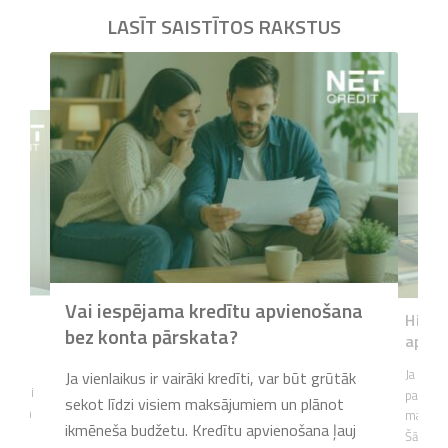
LASĪT SAISTĪTOS RAKSTUS
Vai iespējama kredītu apvienošana
liktu
Hipote
bez konta pārskata?
apvie
trāk,
Ja vienl
Ja vienlaikus ir vairāki kredīti, var būt grūtāk
k ņemti
patēriņ
sekot līdzi visiem maksājumiem un plānot
aicīgām
maksāju
ikmēneša budžetu. Kredītu apvienošana ļauj
airāki
Šādās s