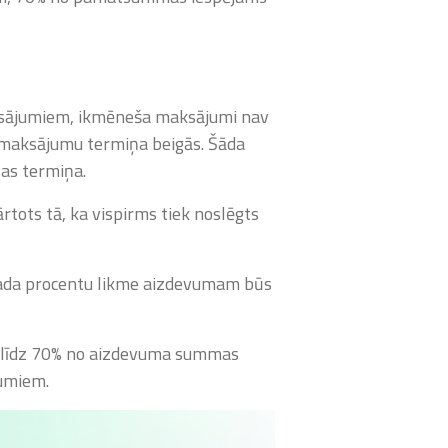
ksājumiem, ikmēneša maksājumi nav
maksājumu termiņa beigās. Šāda
as termiņa.
tots tā, ka vispirms tiek noslēgts
gada procentu likme aizdevumam būs
n līdz 70% no aizdevuma summas
umiem.