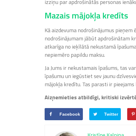
izziņu par apdrošinātās personas ienā
Mazais mājokļa kredīts
Kā aizdevuma nodrošinājumus pieņem ēk
nodrošinājumam jābūt apdrošinātam kr
atkarīga no ieķīlātā nekustamā īpašuma 
nepiemēro papildu maksu.
Ja Jums ir nekustamais īpašums, tas var
īpašumu un iegūstiet sev jaunu dzīvesvie
mājokļa kredītu. Tas parasti ir pieejams
Aizņemieties atbildīgi, kritiski izvēr
Facebook
Twitter
Kristīne Kalniņa