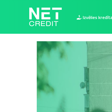
NetCredit.lv
Izvēlies kredīt