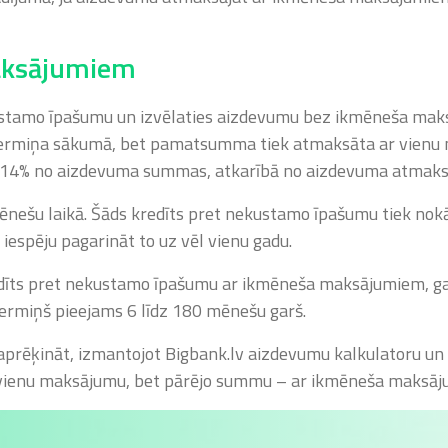
aksājumiem
kustamo īpašumu un izvēlaties aizdevumu bez ikmēneša ma
termiņa sākumā, bet pamatsumma tiek atmaksāta ar vienu 
no 14% no aizdevuma summas, atkarībā no aizdevuma atmaks
nešu laikā. Šāds kredīts pret nekustamo īpašumu tiek nokār
iespēju pagarināt to uz vēl vienu gadu.
redīts pret nekustamo īpašumu ar ikmēneša maksājumiem, 
ermiņš pieejams 6 līdz 180 mēnešu garš.
prēķināt, izmantojot Bigbank.lv aizdevumu kalkulatoru u
 vienu maksājumu, bet pārējo summu – ar ikmēneša maksāj