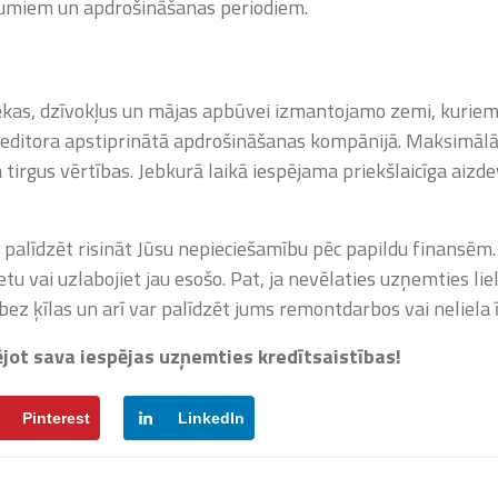
kumiem un apdrošināšanas periodiem.
as, dzīvokļus un mājas apbūvei izmantojamo zemi, kuriem 
editora apstiprinātā apdrošināšanas kompānijā. Maksimāl
tirgus vērtības. Jebkurā laikā iespējama priekšlaicīga aizd
 palīdzēt risināt Jūsu nepieciešamību pēc papildu finansēm.
tu vai uzlabojiet jau esošo. Pat, ja nevēlaties uzņemties li
 bez ķīlas un arī var palīdzēt jums remontdarbos vai neliela
tējot sava iespējas uzņemties kredītsaistības!
Pinterest
LinkedIn