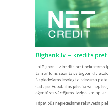
Bigbank.lv – kredīts pr
Lai Bigbank.lv kredīts pret nekustamo 
tam ar Jums sazināsies Bigbank.lv aizde
Nepieciešams iesniegt aizdevuma pietei
(Latvijas Republikas pilsoņa vai nepilso
aģentūras vērtējums, izziņa, kas aplie
Tāpat būs nepieciešama rakstveida piekr