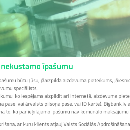
et nekustamo īpašumu
īpašumu būtu Jūsu, jāaizpilda aizdevuma pieteikums, jāiesn
vumu speciālists.
kumu, ko iespējams aizpildīt arī internetā, aizdevuma piet
ņa pase, vai ārvalsts pilsoņa pase, vai ID karte), Bigbank.
cina to, ka par ieķīlājamo īpašumu nav komunālo maksājumu
išana, ar kuru klients atļauj Valsts Sociālās Apdrošināšana