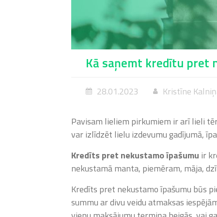
Kā saņemt kredītu pret
28.01.2023
Kristīne Kalni
Pavisam lieliem pirkumiem ir arī lieli tēr
var izlīdzēt lielu izdevumu gadījumā, īp
Kredīts pret nekustamo īpašumu
ir k
nekustamā manta, piemēram, māja, dzīv
Kredīts pret nekustamo īpašumu būs pie
summu ar divu veidu atmaksas iespējām.
vienu maksājumu termiņa beigās, vai 