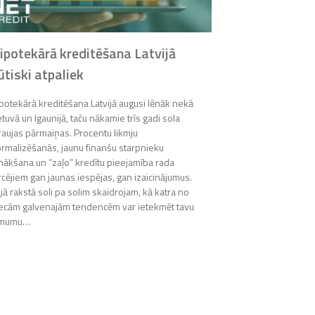
Kāpēc mājok
pieprasītāk
ipotekārā kreditēšana Latvijā
Mājokļa iegāde i
ūtiski atpaliek
lēmumiem cilvēka
arvien vairāk cil
potekārā kreditēšana Latvijā augusi lēnāk nekā
vēlmi salīdzināt 
etuvā un Igaunijā, taču nākamie trīs gadi sola
ekonomiskā vide,
raujas pārmaiņas. Procentu likmju
un augošās neku
rmalizēšanās, jaunu finanšu starpnieku
nopietni izvērtēt 
nākšana un “zaļo” kredītu pieejamība rada
savā īpašumā. D
rcējiem gan jaunas iespējas, gan izaicinājumus.
jā rakstā soli pa solim skaidrojam, kā katra no
ecām galvenajām tendencēm var ietekmēt tavu
ēmumu…