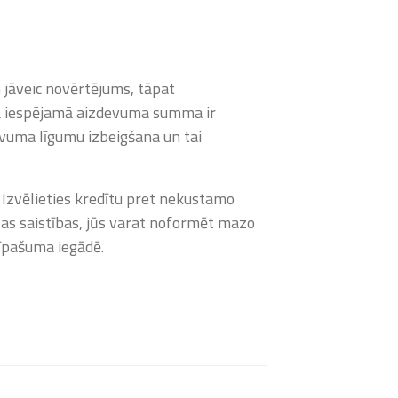
jāveic novērtējums, tāpat
ā iespējamā aizdevuma summa ir
evuma līgumu izbeigšana un tai
 Izvēlieties kredītu pret nekustamo
elas saistības, jūs varat noformēt mazo
 īpašuma iegādē.