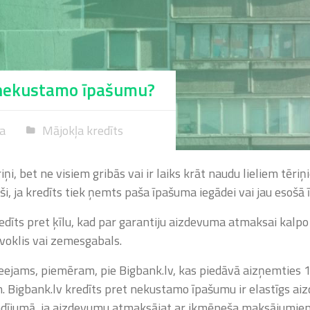
 nekustamo īpašumu?
ņa
Mājokļa kredīts
iņi, bet ne visiem gribās vai ir laiks krāt naudu lieliem tēri
aši, ja kredīts tiek ņemts paša īpašuma iegādei vai jau esoš
redīts pret ķīlu, kad par garantiju aizdevuma atmaksai kal
oklis vai zemesgabals.
ejams, piemēram, pie Bigbank.lv, kas piedāvā aizņemties 1
 Bigbank.lv kredīts pret nekustamo īpašumu ir elastīgs ai
gadījumā, ja aizdevumu atmaksājat ar ikmēneša maksājum