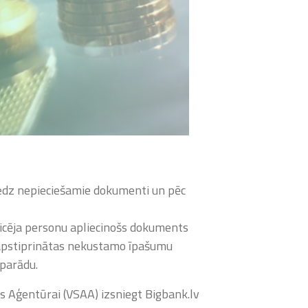
iedz nepieciešamie dokumenti un pēc
eicēja personu apliecinošs dokuments
lv apstiprinātas nekustamo īpašumu
 parādu.
s Aģentūrai (VSAA) izsniegt Bigbank.lv