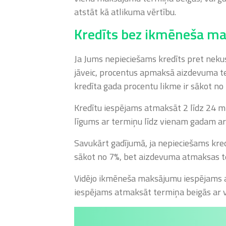
atstāt kā atlikuma vērtību.
Kredīts bez ikmēneša m
Ja Jums nepieciešams kredīts pret ne
jāveic, procentus apmaksā aizdevuma 
kredīta gada procentu likme ir sākot 
Kredītu iespējams atmaksāt 2 līdz 24 mē
līgums ar termiņu līdz vienam gadam ar 
Savukārt gadījumā, ja nepieciešams k
sākot no 7%, bet aizdevuma atmaksas t
Vidējo ikmēneša maksājumu iespējams a
iespējams atmaksāt termiņa beigās ar