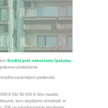
ņiem.
Kredīts pret nekustamo īpašumu
ā īpašuma uzlabošanai.
po kredīta saņēmējam piederošā
000 € līdz 90 000 € lielu naudas
zdevums, kuru iespējams atmaksāt ar
iem, 70% no pamatsummas iespējams