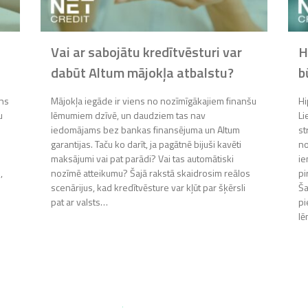
Vai ar sabojātu kredītvēsturi var
H
dabūt Altum mājokļa atbalstu?
b
ens
Mājokļa iegāde ir viens no nozīmīgākajiem finanšu
Hi
u
lēmumiem dzīvē, un daudziem tas nav
Li
iedomājams bez bankas finansējuma un Altum
st
garantijas. Taču ko darīt, ja pagātnē bijuši kavēti
no
maksājumi vai pat parādi? Vai tas automātiski
ie
,
nozīmē atteikumu? Šajā rakstā skaidrosim reālos
pi
scenārijus, kad kredītvēsture var kļūt par šķērsli
Ša
pat ar valsts…
pi
l