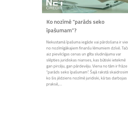
de, ja
Ko nozīmē “parāds seko
rais
īpašumam”?
Nekustamā īpašuma iegāde vai pārdošana ir vi
no nozīmīgākajiem finanšu lēmumiem dzīvē. Tač
 bankas
aiz pievilcīgas cenas un glīta sludinājuma var
, ka pārdevējam
slēpties juridiskas nianses, kas būtiski ietekmē
edīts. Taču tas
gan pircēju, gan pārdevēju. Viena no tām ir frāze
ki ietekmē
“parāds seko īpašumam”. Šajā rakstā skaidrosim
n iesaistīto pušu
ko šis jēdziens nozīmē juridiski, kā tas darbojas
dī soli pa solim
praksē,…
kaidri saprastu,