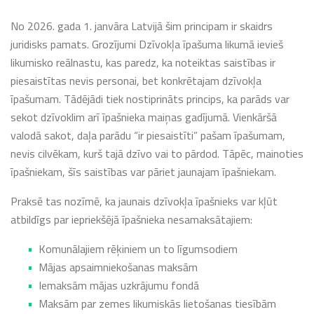
No 2026. gada 1. janvāra Latvijā šim principam ir skaidrs
juridisks pamats. Grozījumi Dzīvokļa īpašuma likumā ievieš
likumisko reālnastu, kas paredz, ka noteiktas saistības ir
piesaistītas nevis personai, bet konkrētajam dzīvokļa
īpašumam. Tādējādi tiek nostiprināts princips, ka parāds var
sekot dzīvoklim arī īpašnieka maiņas gadījumā. Vienkāršā
valodā sakot, daļa parādu “ir piesaistīti” pašam īpašumam,
nevis cilvēkam, kurš tajā dzīvo vai to pārdod. Tāpēc, mainoties
īpašniekam, šīs saistības var pāriet jaunajam īpašniekam.
Praksē tas nozīmē, ka jaunais dzīvokļa īpašnieks var kļūt
atbildīgs par iepriekšējā īpašnieka nesamaksātajiem:
Komunālajiem rēķiniem un to līgumsodiem
Mājas apsaimniekošanas maksām
Iemaksām mājas uzkrājumu fondā
Maksām par zemes likumiskās lietošanas tiesībām