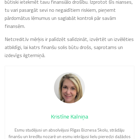
būtiski ietekmēt tavu finansiālo drošību. Izprotot šīs nianses,
tu vari pasargāt sevi no negaidītiem riskiem, pieņemt
pārdomātus lēmumus un saglabāt kontroli pār savām
finansēm.
Netcredit.lv mērķis ir palīdzēt salīdzināt, izvērtēt un izvēlēties
atbildīgi, lai katrs finanšu solis būtu drošs, saprotams un
izdevīgs ilgtermiņā.
Kristīne Kalniņa
Esmu studējusi un absolvējusi Rīgas Biznesa Skolu, strādāju
finanšu un kredītu nozarē un esmu iekrājusi lielu pieredzi dažādos