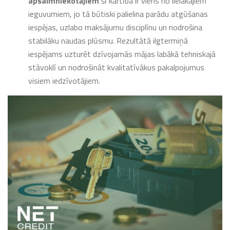
apsaimniekotājiem
šī kārtība ir viens no lielākajiem
ieguvumiem, jo tā būtiski palielina parādu atgūšanas
iespējas, uzlabo maksājumu disciplīnu un nodrošina
stabilāku naudas plūsmu. Rezultātā ilgtermiņā
iespējams uzturēt dzīvojamās mājas labākā tehniskajā
stāvoklī un nodrošināt kvalitatīvākus pakalpojumus
visiem iedzīvotājiem.