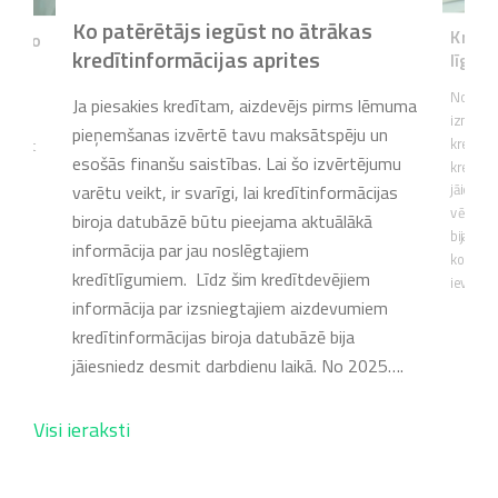
Ko patērētājs iegūst no ātrākas
Kredīt
labāko
kredītinformācijas aprites
līgumi
No 2025
devuma
Ja piesakies kredītam, aizdevējs pirms lēmuma
izmaiņa
ajai
pieņemšanas izvērtē tavu maksātspēju un
kredītd
akārtot
esošās finanšu saistības. Lai šo izvērtējumu
kreditē
varētu veikt, ir svarīgi, lai kredītinformācijas
jāiesni
vēlāk kā
devēju
biroja datubāzē būtu pieejama aktuālākā
bija des
ēm,
informācija par jau noslēgtajiem
ko pare
em un
kredītlīgumiem. Līdz šim kredītdevējiem
ieviest
vīgu
informācija par izsniegtajiem aizdevumiem
kredītinformācijas biroja datubāzē bija
jāiesniedz desmit darbdienu laikā. No 2025….
Visi ieraksti