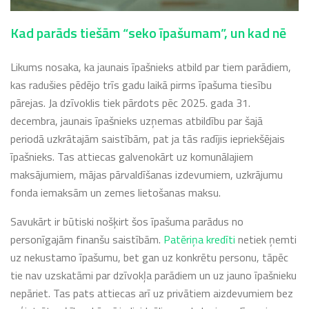
Kad parāds tiešām “seko īpašumam”, un kad nē
Likums nosaka, ka jaunais īpašnieks atbild par tiem parādiem,
kas radušies pēdējo trīs gadu laikā pirms īpašuma tiesību
pārejas. Ja dzīvoklis tiek pārdots pēc 2025. gada 31.
decembra, jaunais īpašnieks uzņemas atbildību par šajā
periodā uzkrātajām saistībām, pat ja tās radījis iepriekšējais
īpašnieks. Tas attiecas galvenokārt uz komunālajiem
maksājumiem, mājas pārvaldīšanas izdevumiem, uzkrājumu
fonda iemaksām un zemes lietošanas maksu.
Savukārt ir būtiski nošķirt šos īpašuma parādus no
personīgajām finanšu saistībām.
Patēriņa kredīti
netiek ņemti
uz nekustamo īpašumu, bet gan uz konkrētu personu, tāpēc
tie nav uzskatāmi par dzīvokļa parādiem un uz jauno īpašnieku
nepāriet. Tas pats attiecas arī uz privātiem aizdevumiem bez