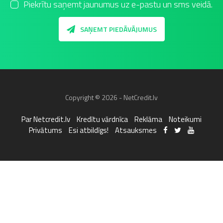
Piekrītu saņemt jaunumus uz e-pastu un sms veidā.
SAŅEMT PIEDĀVĀJUMUS
Copyright © 2026 - NetCredit.lv
Par Netcredit.lv
Kredītu vārdnīca
Reklāma
Noteikumi
Privātums
Esi atbildīgs!
Atsauksmes