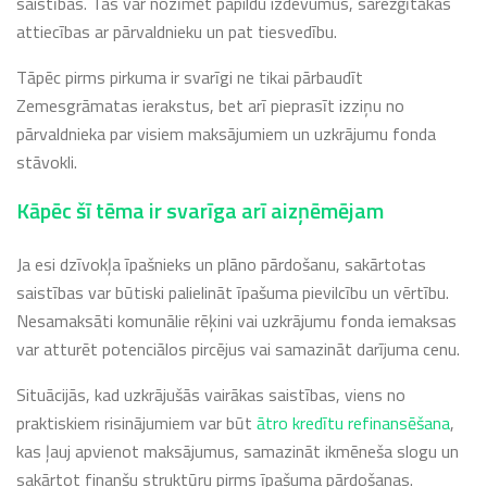
saistības. Tas var nozīmēt papildu izdevumus, sarežģītākas
attiecības ar pārvaldnieku un pat tiesvedību.
Tāpēc pirms pirkuma ir svarīgi ne tikai pārbaudīt
Zemesgrāmatas ierakstus, bet arī pieprasīt izziņu no
pārvaldnieka par visiem maksājumiem un uzkrājumu fonda
stāvokli.
Kāpēc šī tēma ir svarīga arī aizņēmējam
Ja esi dzīvokļa īpašnieks un plāno pārdošanu, sakārtotas
saistības var būtiski palielināt īpašuma pievilcību un vērtību.
Nesamaksāti komunālie rēķini vai uzkrājumu fonda iemaksas
var atturēt potenciālos pircējus vai samazināt darījuma cenu.
Situācijās, kad uzkrājušās vairākas saistības, viens no
praktiskiem risinājumiem var būt
ātro kredītu refinansēšana
,
kas ļauj apvienot maksājumus, samazināt ikmēneša slogu un
sakārtot finanšu struktūru pirms īpašuma pārdošanas.