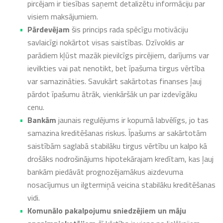
pircējam ir tiesības saņemt detalizētu informāciju par
visiem maksājumiem.
Pārdevējam
šis princips rada spēcīgu motivāciju
savlaicīgi nokārtot visas saistības. Dzīvoklis ar
parādiem kļūst mazāk pievilcīgs pircējiem, darījums var
ievilkties vai pat nenotikt, bet īpašuma tirgus vērtība
var samazināties. Savukārt sakārtotas finanses ļauj
pārdot īpašumu ātrāk, vienkāršāk un par izdevīgāku
cenu.
Bankām
jaunais regulējums ir kopumā labvēlīgs, jo tas
samazina kreditēšanas riskus. Īpašums ar sakārtotām
saistībām saglabā stabilāku tirgus vērtību un kalpo kā
drošāks nodrošinājums hipotekārajam kredītam, kas ļauj
bankām piedāvāt prognozējamākus aizdevuma
nosacījumus un ilgtermiņā veicina stabilāku kreditēšanas
vidi.
Komunālo pakalpojumu sniedzējiem un māju