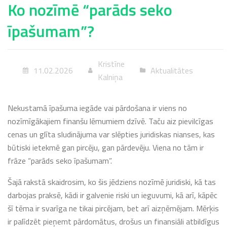
Ko nozīmē “parāds seko
īpašumam”?
Kristīne
11.02.2026
Aktualitātes
Kalniņa
Nekustamā īpašuma iegāde vai pārdošana ir viens no
nozīmīgākajiem finanšu lēmumiem dzīvē. Taču aiz pievilcīgas
cenas un glīta sludinājuma var slēpties juridiskas nianses, kas
būtiski ietekmē gan pircēju, gan pārdevēju. Viena no tām ir
frāze “parāds seko īpašumam”.
Šajā rakstā skaidrosim, ko šis jēdziens nozīmē juridiski, kā tas
darbojas praksē, kādi ir galvenie riski un ieguvumi, kā arī, kāpēc
šī tēma ir svarīga ne tikai pircējam, bet arī aizņēmējam. Mērķis
ir palīdzēt pieņemt pārdomātus, drošus un finansiāli atbildīgus