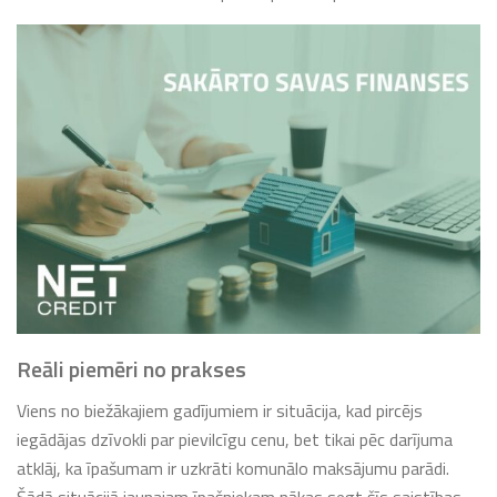
Reāli piemēri no prakses
Viens no biežākajiem gadījumiem ir situācija, kad pircējs
iegādājas dzīvokli par pievilcīgu cenu, bet tikai pēc darījuma
atklāj, ka īpašumam ir uzkrāti komunālo maksājumu parādi.
Šādā situācijā jaunajam īpašniekam nākas segt šīs saistības,