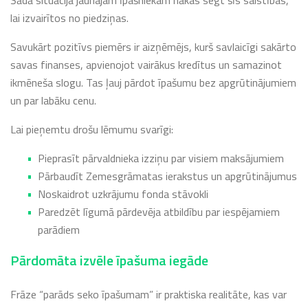
lai izvairītos no piedziņas.
Savukārt pozitīvs piemērs ir aizņēmējs, kurš savlaicīgi sakārto
savas finanses, apvienojot vairākus kredītus un samazinot
ikmēneša slogu. Tas ļauj pārdot īpašumu bez apgrūtinājumiem
un par labāku cenu.
Lai pieņemtu drošu lēmumu svarīgi:
Pieprasīt pārvaldnieka izziņu par visiem maksājumiem
Pārbaudīt Zemesgrāmatas ierakstus un apgrūtinājumus
Noskaidrot uzkrājumu fonda stāvokli
Paredzēt līgumā pārdevēja atbildību par iespējamiem
parādiem
Pārdomāta izvēle īpašuma iegāde
Frāze “parāds seko īpašumam” ir praktiska realitāte, kas var