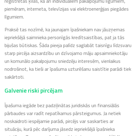
reģistrētas ķīlas, kā arī individuāliem pakalpojumu līgumiem,
piemēram, interneta, televīzijas vai elektroenerģijas piegādes
līgumiem.
Praksē tas nozīmē, ka jaunajam īpašniekam nav jāuzņemas
iepriekšējā saimnieka personīgās kredītsaistības, pat ja tās
bijušas būtiskas. Šāda pieeja palīdz saglabāt taisnīgu līdzsvaru
starp pircēja aizsardzību un dzīvojamo māju apsaimniekotāju
un komunālo pakalpojumu sniedzēju interesēm, vienlaikus
nodrošinot, ka tieši ar īpašuma uzturēšanu saistītie parādi tiek
sakārtoti.
Galvenie riski pircējam
Īpašuma iegāde bez padziļinātas juridiskās un finansiālās
pārbaudes var radīt nepatīkamus pārsteigumus. Ja netiek
noskaidroti iespējamie parādi, pircējs var saskarties ar
situāciju, kurā pēc darījuma jāsedz iepriekšējā īpašnieka