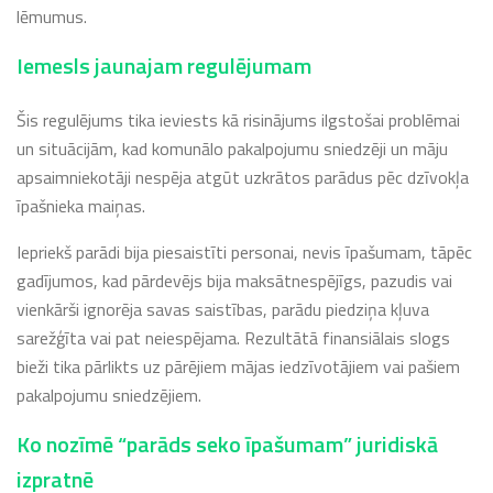
lēmumus.
Iemesls jaunajam regulējumam
Šis regulējums tika ieviests kā risinājums ilgstošai problēmai
un situācijām, kad komunālo pakalpojumu sniedzēji un māju
apsaimniekotāji nespēja atgūt uzkrātos parādus pēc dzīvokļa
īpašnieka maiņas.
Iepriekš parādi bija piesaistīti personai, nevis īpašumam, tāpēc
gadījumos, kad pārdevējs bija maksātnespējīgs, pazudis vai
vienkārši ignorēja savas saistības, parādu piedziņa kļuva
sarežģīta vai pat neiespējama. Rezultātā finansiālais slogs
bieži tika pārlikts uz pārējiem mājas iedzīvotājiem vai pašiem
pakalpojumu sniedzējiem.
Ko nozīmē “parāds seko īpašumam” juridiskā
izpratnē