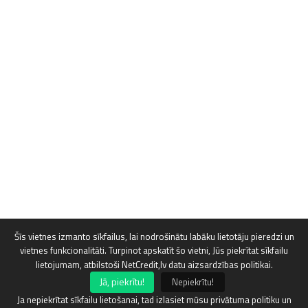
Šīs vietnes izmanto sīkfailus, lai nodrošinātu labāku lietotāju pieredzi un
vietnes funkcionalitāti. Turpinot apskatīt šo vietni, Jūs piekrītat sīkfailu
lietojumam, atbilstoši NetCredit,lv datu aizsardzības politikai.
Jā, piekrītu!
Nepiekrītu!
Ja nepiekrītat sīkfailu lietošanai, tad izlasiet mūsu privātuma politiku un