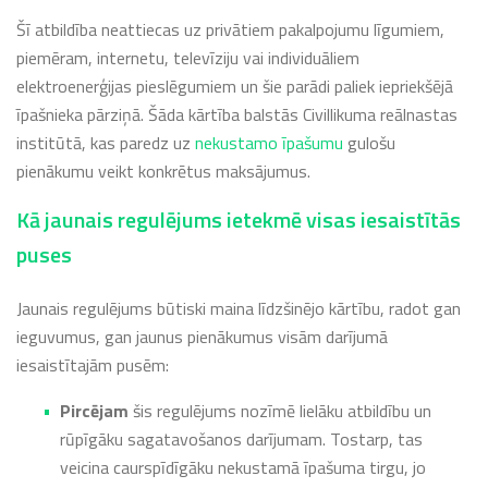
Šī atbildība neattiecas uz privātiem pakalpojumu līgumiem,
piemēram, internetu, televīziju vai individuāliem
elektroenerģijas pieslēgumiem un šie parādi paliek iepriekšējā
īpašnieka pārziņā. Šāda kārtība balstās Civillikuma reālnastas
institūtā, kas paredz uz
nekustamo īpašumu
gulošu
pienākumu veikt konkrētus maksājumus.
Kā jaunais regulējums ietekmē visas iesaistītās
puses
Jaunais regulējums būtiski maina līdzšinējo kārtību, radot gan
ieguvumus, gan jaunus pienākumus visām darījumā
iesaistītajām pusēm:
Pircējam
šis regulējums nozīmē lielāku atbildību un
rūpīgāku sagatavošanos darījumam. Tostarp, tas
veicina caurspīdīgāku nekustamā īpašuma tirgu, jo