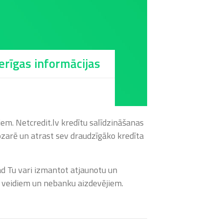
derīgas informācijas
em. Netcredit.lv kredītu salīdzināšanas
ozarē un atrast sev draudzīgāko kredīta
ad Tu vari izmantot atjaunotu un
u veidiem un nebanku aizdevējiem.