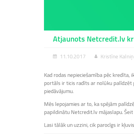
Atjaunots Netcredit.lv kr
11.10.2017
Kristīne Kalni
Kad rodas nepieciešamība pēc kredīta, i
portāls ir ticis radīts ar nolūku palīd
piedāvājumu.
Mēs lepojamies ar to, ka spējām palīdz
papildinātu Netcredit.lv mājaslapu. Šei
Lasi tālāk un uzzini, cik parocīgs ir kļuv