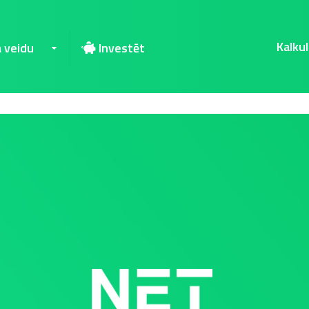
Kalkul
a veidu
Investēt