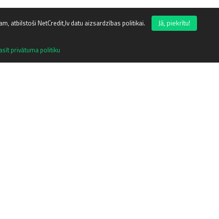
Jā, piekrītu!
mam, atbilstoši NetCredit,lv datu aizsardzības politikai.
nas rīks
asīt privātuma politiku
nātājs strādā, pateicoties meklēšanas
vēl ērtāk lietojams un uzskatamāks.
ste, kas atrodas ikvienas sadaļas labajā
amie meklēšanas kritēriji:
aksas;
tas;
as.
s filtriem, kredītu salīdzināšana