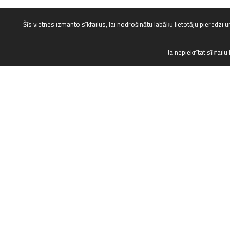
Šīs vietnes izmanto sīkfailus, lai nodrošinātu labāku lietotāju pieredzi un
Ja nepiekrītat sīkfailu