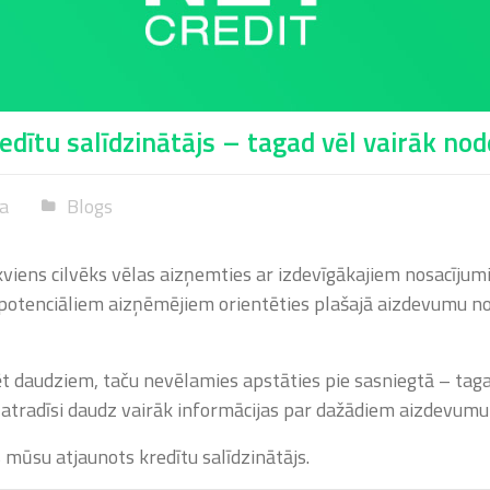
edītu salīdzinātājs – tagad vēl vairāk no
ņa
Blogs
kviens cilvēks vēlas aizņemties ar izdevīgākajiem nosacījumi
zēt potenciāliem aizņēmējiem orientēties plašajā aizdevumu n
ēt daudziem, taču nevēlamies apstāties pie sasniegtā – tag
t atradīsi daudz vairāk informācijas par dažādiem aizdevum
is mūsu atjaunots kredītu salīdzinātājs.