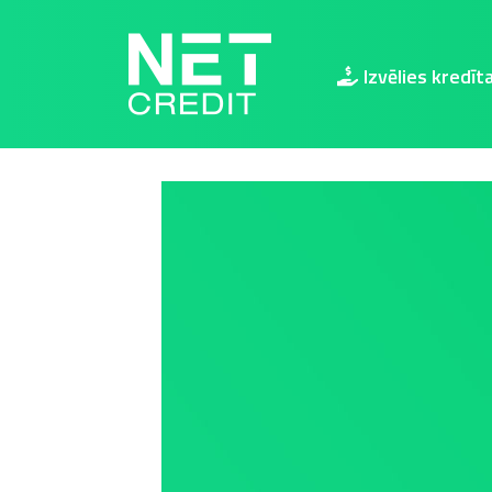
NetCredit.lv
Izvēlies kredīt