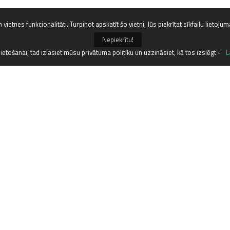
 vietnes funkcionalitāti. Turpinot apskatīt šo vietni, Jūs piekrītat sīkfailu lietoju
Uzlabots meklēša
Nepiekrītu!
 lietošanai, tad izlasiet mūsu privātuma politiku un uzzināsiet, kā tos izslēgt -
L
Netcredit.lv kredītu salīdzi
rīkam. Tagad tas ir kļuvis 
Meklēšanas rīks ir melnā ka
pusē. Tajā Tev jāatzīmē vēl
pirmais kredīts bez m
bez ķīlas un galvotāja;
ar sliktu kredītvēsturi;
bez oficiālas darbavie
no 20 gadu vecuma;
bez aktivizācijas maks
Pateicoties vairākiem atlase