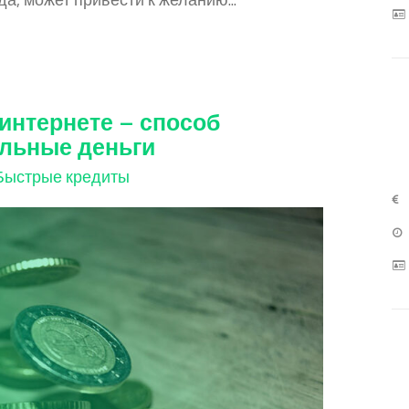
интернете – способ
льные деньги
Быстрые кредиты