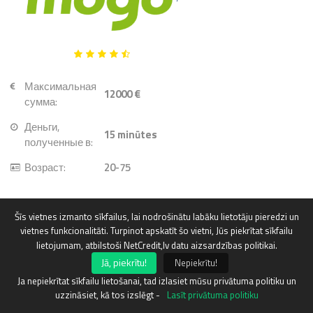
Максимальная
12000 €
сумма:
Деньги,
15
minūtes
полученные в:
Возраст:
20-75
Šīs vietnes izmanto sīkfailus, lai nodrošinātu labāku lietotāju pieredzi un
vietnes funkcionalitāti. Turpinot apskatīt šo vietni, Jūs piekrītat sīkfailu
lietojumam, atbilstoši NetCredit,lv datu aizsardzības politikai.
Jā, piekrītu!
Nepiekrītu!
Ja nepiekrītat sīkfailu lietošanai, tad izlasiet mūsu privātuma politiku un
uzzināsiet, kā tos izslēgt -
Lasīt privātuma politiku
Максимальная