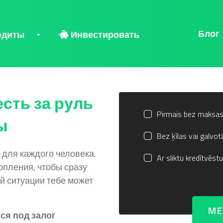
Блог
едиты
Инвестировать
есть за руль
Pirmais bez maksa
ы
Bez ķīlas vai galvot
для каждого человека.
Ar sliktu kredītvēstu
опления, чтобы сразу
ой ситуации тебе может
ME
ся под залог