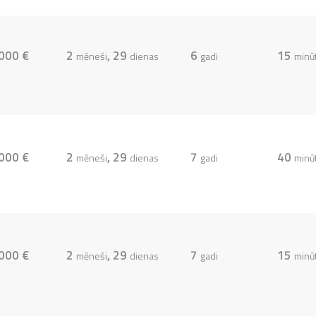
000 €
2
, 29
6
15
mēneši
dienas
gadi
minū
000 €
2
, 29
7
40
mēneši
dienas
gadi
minū
000 €
2
, 29
7
15
mēneši
dienas
gadi
minū