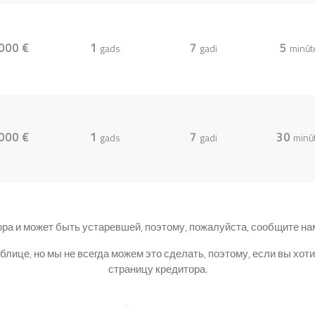
000 €
1
7
5
gads
gadi
minūt
000 €
1
7
30
gads
gadi
minū
ора и может быть устаревшей, поэтому, пожалуйста, сообщите н
лице, но мы не всегда можем это сделать, поэтому, если вы хо
страницу кредитора.
Подпишитесь на наши