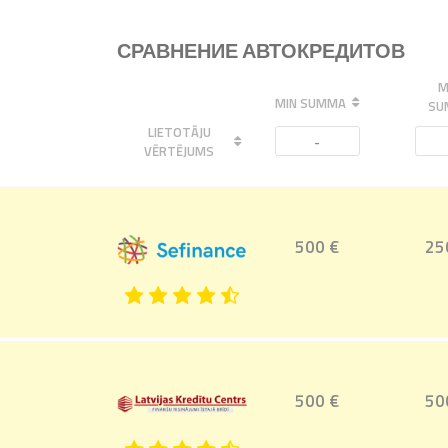
СРАВНЕНИЕ АВТОКРЕДИТОВ
M
MIN SUMMA
SU
LIETOTĀJU
-
VĒRTĒJUMS
500 €
25
500 €
50