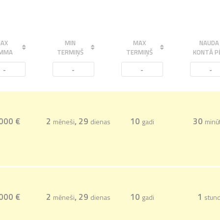
AX
MIN
MAX
NAUDA
MMA
TERMIŅŠ
TERMIŅŠ
KONTĀ P
-
-
-
-
000 €
2
, 29
10
30
mēneši
dienas
gadi
minū
000 €
2
, 29
10
1
mēneši
dienas
gadi
stun