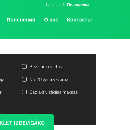
Latviski
По-русски
Пояснения
О нас
Контакты
s
Bez darba vietas
āja
No 20 gadu vecuma
ri
Bez aktivizācijas maksas
KLĒT IZDEVĪGĀKO