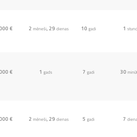
000 €
2
, 29
10
1
mēneši
dienas
gadi
stun
000 €
1
7
30
gads
gadi
minū
000 €
2
, 29
5
7
mēneši
dienas
gadi
dien