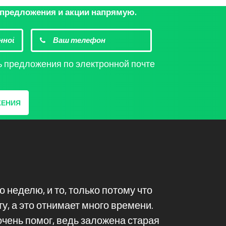
 предложения и акции напрямую.
ь предложения по электронной почте
ЖЕНИЯ
 неделю, и то, только потому что
Мне п
у, а это отнимает много времени.
лучше
очень помог, ведь заложена старая
прошло хорош