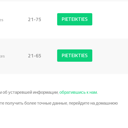
PIETEIKTIES
21-75
es
PIETEIKTIES
21-65
tes
ам об устаревшей информации,
обратившись к нам
.
тите получить более точные данные, перейдите на домашнюю
 информационные бюллетени, чтобы