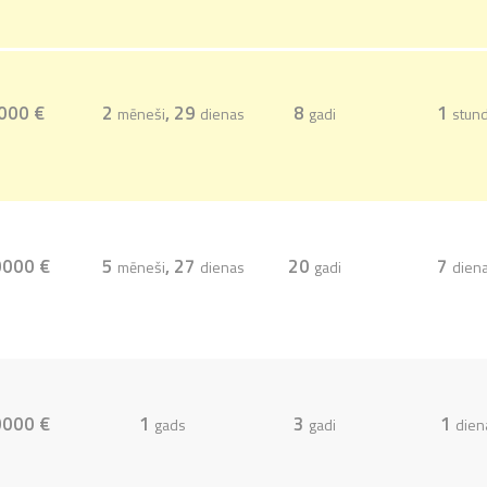
000 €
2
, 29
8
1
mēneši
dienas
gadi
stun
000 €
5
, 27
20
7
mēneši
dienas
gadi
dien
000 €
1
3
1
gads
gadi
dien