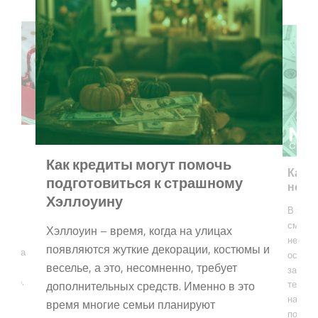
для
ли
Как кредиты могут помочь
Как 
подготовиться к страшному
новы
ой
Хэллоуину
явить
В эпох
Но
смартф
Хэллоуин – время, когда на улицах
ждого
необхо
появляются жуткие декорации, костюмы и
всегда
остава
веселье, а это, несомненно, требует
тся
задачи
ичено.
дополнительных средств. Именно в это
телефо
ля
нашу п
время многие семьи планируют
ей и
послед