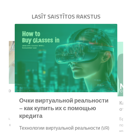
LASĪT SAISTĪTOS RAKSTUS
ского
Очки виртуальной реальности
Как и
– как купить их с помощью
от кр
бует
кредита
рения.
Брать 
либо к
порой 
Технологии виртуальной реальности (VR)
 или
кредит