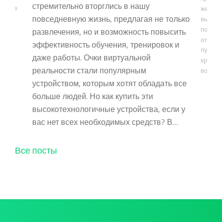
стремительно вторглись в нашу
 более
желани
повседневную жизнь, предлагая не только
выборо
ции,
подожд
развлечения, но и возможность повысить
овия
от кре
эффективность обучения, тренировок и
ные
пункто
даже работы. Очки виртуальной
…
кредит
реальности стали популярным
возмо
устройством, которым хотят обладать все
больше людей. Но как купить эти
высокотехнологичные устройства, если у
вас нет всех необходимых средств? В…
Все посты