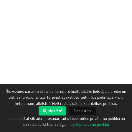
Šīs vietnes izmanto sīkfailus, lai nodrošinātu labāku lietotāju pieredzi un
vietnes funkcionalitāti. Turpinot apskatīt šo vietni, Jūs piekrītat sīkfailu
lietojumam, atbilstoši NetCredit,lv datu aizsardzības politikai.
Jā, piekrītu!
Nepiekrītu!
Ja nepiekrītat sīkfailu lietošanai, tad izlasiet mūsu privātuma politiku un
uzzināsiet, kā tos izslēgt -
Lasīt privātuma politiku